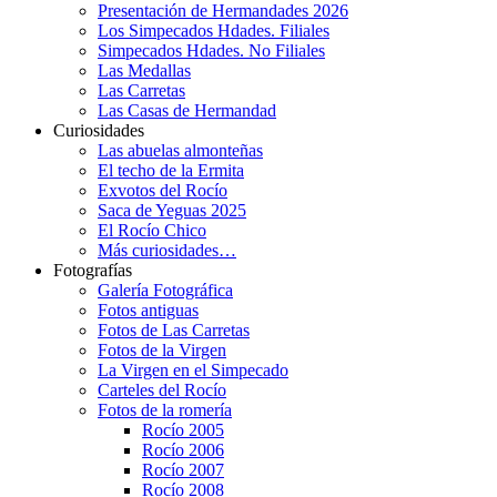
Presentación de Hermandades 2026
Los Simpecados Hdades. Filiales
Simpecados Hdades. No Filiales
Las Medallas
Las Carretas
Las Casas de Hermandad
Curiosidades
Las abuelas almonteñas
El techo de la Ermita
Exvotos del Rocío
Saca de Yeguas 2025
El Rocío Chico
Más curiosidades…
Fotografías
Galería Fotográfica
Fotos antiguas
Fotos de Las Carretas
Fotos de la Virgen
La Virgen en el Simpecado
Carteles del Rocío
Fotos de la romería
Rocío 2005
Rocío 2006
Rocío 2007
Rocío 2008