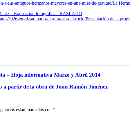
en-a-sus-antiguos-hermanos-mayores-en-una-misa-de-gratitud/
La Herma
atriz – Exposición fotográfica TRASLADO
no-2026-en-el-santuario-de-ntra-sra-del-rocio/
Presentación de la prog
a – Hoja informativa Marzo y Abril 2014
o a partir de la obra de Juan Ramón Jiménez
gatorios están marcados con
*