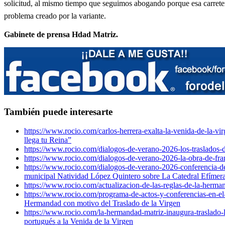
solicitud, al mismo tiempo que seguimos abogando porque esa carretera 
problema creado por la variante.
Gabinete de prensa Hdad Matriz.
También puede interesarte
https://www.rocio.com/carlos-herrera-exalta-la-venida-de-la-vi
llega tu Reina”
https://www.rocio.com/dialogos-de-verano-2026-los-traslados-
https://www.rocio.com/dialogos-de-verano-2026-la-obra-de-fran
https://www.rocio.com/dialogos-de-verano-2026-conferencia-de-l
municipal Natividad López Quintero sobre La Catedral Efímer
https://www.rocio.com/actualizacion-de-las-reglas-de-la-herma
https://www.rocio.com/programa-de-actos-y-conferencias-en-el-
Hermandad con motivo del Traslado de la Virgen
https://www.rocio.com/la-hermandad-matriz-inaugura-traslado-l
portugués a la Venida de la Virgen