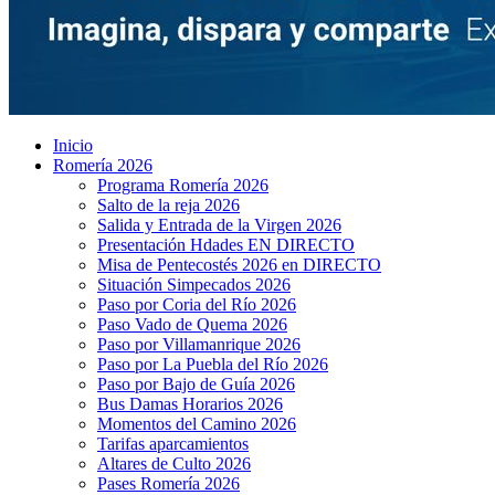
Inicio
Romería 2026
Programa Romería 2026
Salto de la reja 2026
Salida y Entrada de la Virgen 2026
Presentación Hdades EN DIRECTO
Misa de Pentecostés 2026 en DIRECTO
Situación Simpecados 2026
Paso por Coria del Río 2026
Paso Vado de Quema 2026
Paso por Villamanrique 2026
Paso por La Puebla del Río 2026
Paso por Bajo de Guía 2026
Bus Damas Horarios 2026
Momentos del Camino 2026
Tarifas aparcamientos
Altares de Culto 2026
Pases Romería 2026