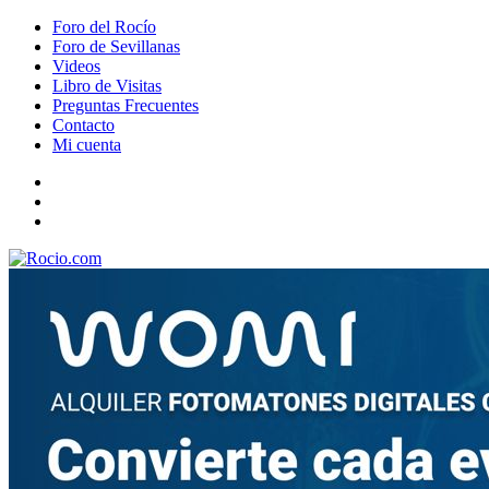
Foro del Rocío
Foro de Sevillanas
Videos
Libro de Visitas
Preguntas Frecuentes
Contacto
Mi cuenta