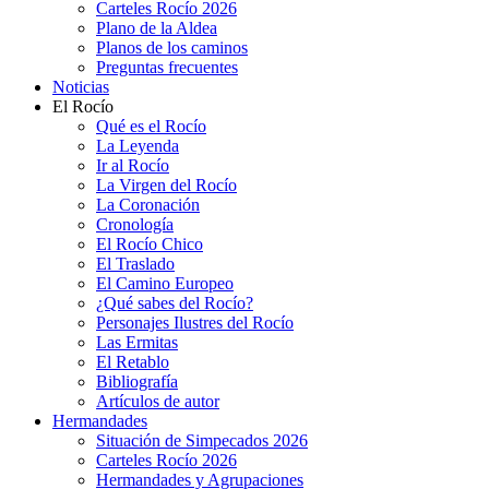
Carteles Rocío 2026
Plano de la Aldea
Planos de los caminos
Preguntas frecuentes
Noticias
El Rocío
Qué es el Rocío
La Leyenda
Ir al Rocío
La Virgen del Rocío
La Coronación
Cronología
El Rocío Chico
El Traslado
El Camino Europeo
¿Qué sabes del Rocío?
Personajes Ilustres del Rocío
Las Ermitas
El Retablo
Bibliografía
Artículos de autor
Hermandades
Situación de Simpecados 2026
Carteles Rocío 2026
Hermandades y Agrupaciones