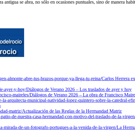
antigua se abra, no sólo en ocasiones puntuales, sino de manera habitu
rgen-almonte-abre-tus-brazos-porque-ya-llega-tu-reina/
Carlos Herrera ex
de-ayer-y-hoy/
Diálogos de Verano 2026 – Los traslados de ayer y hoy
cisco-maireles/
Diálogos de Verano 2026 – La obra de Francisco Maire
a-arquitecta-municipal-natividad-lopez-quintero-sobre-la-catedral-efi
a
ndad-matriz/
Actualización de las Reglas de la Hermandad Matriz
patio-de-nuestra-casa-hermandad-con-motivo-del-traslado-de-la-virgen
a-mirada-de-un-fotografo-portugues-a-la-venida-de-la-virgen/
La Herman