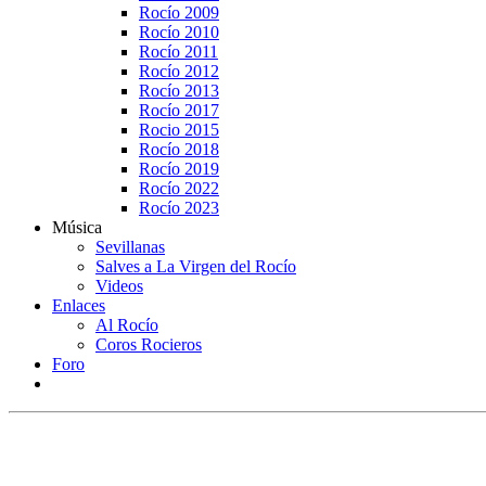
Rocío 2009
Rocío 2010
Rocío 2011
Rocío 2012
Rocío 2013
Rocío 2017
Rocio 2015
Rocío 2018
Rocío 2019
Rocío 2022
Rocío 2023
Música
Sevillanas
Salves a La Virgen del Rocío
Videos
Enlaces
Al Rocío
Coros Rocieros
Foro