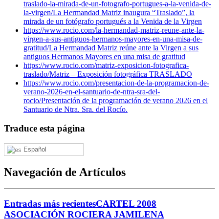
traslado-la-mirada-de-un-fotografo-portugues-a-la-venida-de-
la-virgen/
La Hermandad Matriz inaugura “Traslado”, la
mirada de un fotógrafo portugués a la Venida de la Virgen
https://www.rocio.com/la-hermandad-matriz-reune-ante-la-
virgen-a-sus-antiguos-hermanos-mayores-en-una-misa-de-
gratitud/
La Hermandad Matriz reúne ante la Virgen a sus
antiguos Hermanos Mayores en una misa de gratitud
https://www.rocio.com/matriz-exposicion-fotografica-
traslado/
Matriz – Exposición fotográfica TRASLADO
https://www.rocio.com/presentacion-de-la-programacion-de-
verano-2026-en-el-santuario-de-ntra-sra-del-
rocio/
Presentación de la programación de verano 2026 en el
Santuario de Ntra. Sra. del Rocío.
Traduce esta página
Español
Navegación de Artículos
Entradas más recientes
CARTEL 2008
ASOCIACIÓN ROCIERA JAMILENA