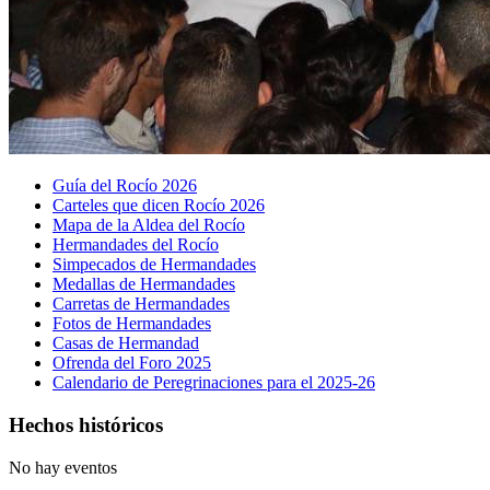
Guía del Rocío 2026
Carteles que dicen Rocío 2026
Mapa de la Aldea del Rocío
Hermandades del Rocío
Simpecados de Hermandades
Medallas de Hermandades
Carretas de Hermandades
Fotos de Hermandades
Casas de Hermandad
Ofrenda del Foro 2025
Calendario de Peregrinaciones para el 2025-26
Hechos históricos
No hay eventos