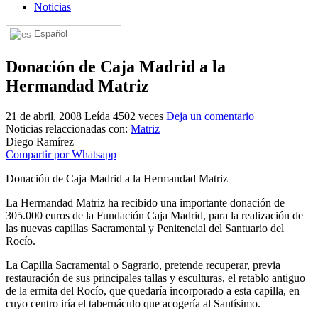
Noticias
El traslado cada siete años
Español
¿Cuales son los actos principales que se celebran en el
Rocío?
Donación de Caja Madrid a la
Quiero hacer el camino,¿que tengo que hacer?
Hermandad Matriz
En el Rocío, ¿dónde me alojo?
21 de abril, 2008
Leída 4502 veces
Deja un comentario
Noticias relaccionadas con:
Matriz
Diego Ramírez
Compartir por Whatsapp
Donación de Caja Madrid a la Hermandad Matriz
La Hermandad Matriz ha recibido una importante donación de
305.000 euros de la Fundación Caja Madrid, para la realización de
las nuevas capillas Sacramental y Penitencial del Santuario del
Rocío.
La Capilla Sacramental o Sagrario, pretende recuperar, previa
restauración de sus principales tallas y esculturas, el retablo antiguo
de la ermita del Rocío, que quedaría incorporado a esta capilla, en
cuyo centro iría el tabernáculo que acogería al Santísimo.