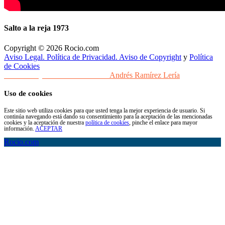
Salto a la reja 1973
Copyright © 2026 Rocio.com
Aviso Legal. Política de Privacidad. Aviso de Copyright
y
Política
de Cookies
Desarrollo y Diseño Web Sevilla
Andrés Ramírez Lería
Uso de cookies
Este sitio web utiliza cookies para que usted tenga la mejor experiencia de usuario. Si
continúa navegando está dando su consentimiento para la aceptación de las mencionadas
cookies y la aceptación de nuestra
política de cookies
, pinche el enlace para mayor
información.
ACEPTAR
Rocio.com