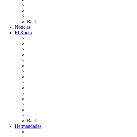
Plano de la Aldea
Planos de los caminos
Preguntas frecuentes
Back
Noticias
El Rocío
Qué es el Rocío
La Leyenda
Ir al Rocío
La Virgen del Rocío
La Coronación
Cronología
El Rocío Chico
El Traslado
El Camino Europeo
¿Qué sabes del Rocío?
Personajes Ilustres del Rocío
Las Ermitas
El Retablo
Bibliografía
Artículos de autor
Back
Hermandades
Situación de Simpecados 2026