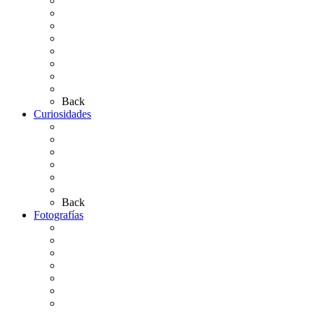
Carteles Rocío 2026
Hermandades y Agrupaciones
Presentación de Hermandades 2026
Los Simpecados Hdades. Filiales
Simpecados Hdades. No Filiales
Las Medallas
Las Carretas
Las Casas de Hermandad
Back
Curiosidades
Las abuelas almonteñas
El techo de la Ermita
Exvotos del Rocío
Saca de Yeguas 2025
El Rocío Chico
Más curiosidades…
Back
Fotografías
Galería Fotográfica
Fotos antiguas
Fotos de Las Carretas
Fotos de la Virgen
La Virgen en el Simpecado
Carteles del Rocío
Fotos de la romería