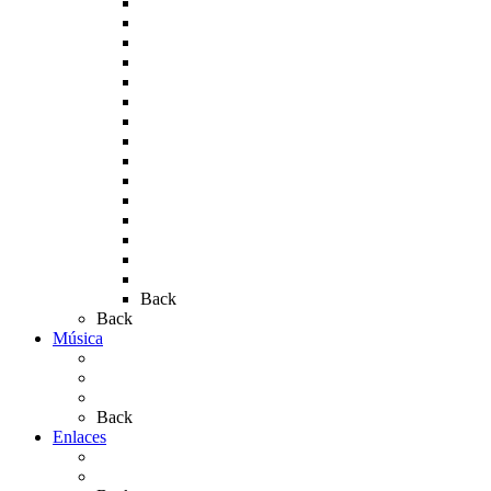
Rocío 2005
Rocío 2006
Rocío 2007
Rocío 2008
Rocío 2009
Rocío 2010
Rocío 2011
Rocío 2012
Rocío 2013
Rocío 2017
Rocio 2015
Rocío 2018
Rocío 2019
Rocío 2022
Rocío 2023
Back
Back
Música
Sevillanas
Salves a La Virgen del Rocío
Videos
Back
Enlaces
Al Rocío
Coros Rocieros