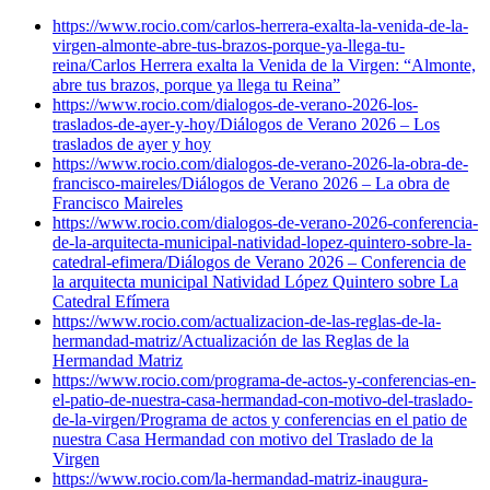
https://www.rocio.com/carlos-herrera-exalta-la-venida-de-la-
virgen-almonte-abre-tus-brazos-porque-ya-llega-tu-
reina/
Carlos Herrera exalta la Venida de la Virgen: “Almonte,
abre tus brazos, porque ya llega tu Reina”
https://www.rocio.com/dialogos-de-verano-2026-los-
traslados-de-ayer-y-hoy/
Diálogos de Verano 2026 – Los
traslados de ayer y hoy
https://www.rocio.com/dialogos-de-verano-2026-la-obra-de-
francisco-maireles/
Diálogos de Verano 2026 – La obra de
Francisco Maireles
https://www.rocio.com/dialogos-de-verano-2026-conferencia-
de-la-arquitecta-municipal-natividad-lopez-quintero-sobre-la-
catedral-efimera/
Diálogos de Verano 2026 – Conferencia de
la arquitecta municipal Natividad López Quintero sobre La
Catedral Efímera
https://www.rocio.com/actualizacion-de-las-reglas-de-la-
hermandad-matriz/
Actualización de las Reglas de la
Hermandad Matriz
https://www.rocio.com/programa-de-actos-y-conferencias-en-
el-patio-de-nuestra-casa-hermandad-con-motivo-del-traslado-
de-la-virgen/
Programa de actos y conferencias en el patio de
nuestra Casa Hermandad con motivo del Traslado de la
Virgen
https://www.rocio.com/la-hermandad-matriz-inaugura-