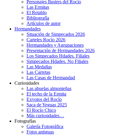
Personajes Ilustres del Rocío
Las Ermitas
El Retablo
Bibliografía
Artículos de autor
Hermandades
Situación de Simpecados 2026
Carteles Rocío 2026
Hermandades y Agrupaciones
Presentación de Hermandades 2026
Los Simpecados Hdades. Filiales
Simpecados Hdades. No Filiales
Las Medallas
Las Carretas
Las Casas de Hermandad
Curiosidades
Las abuelas almonteñas
El techo de la Ermita
Exvotos del Rocío
Saca de Yeguas 2025
El Rocío Chico
Más curiosidades…
Fotografías
Galería Fotográfica
Fotos antiguas