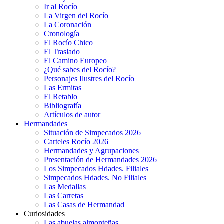
Ir al Rocío
La Virgen del Rocío
La Coronación
Cronología
El Rocío Chico
El Traslado
El Camino Europeo
¿Qué sabes del Rocío?
Personajes Ilustres del Rocío
Las Ermitas
El Retablo
Bibliografía
Artículos de autor
Hermandades
Situación de Simpecados 2026
Carteles Rocío 2026
Hermandades y Agrupaciones
Presentación de Hermandades 2026
Los Simpecados Hdades. Filiales
Simpecados Hdades. No Filiales
Las Medallas
Las Carretas
Las Casas de Hermandad
Curiosidades
Las abuelas almonteñas