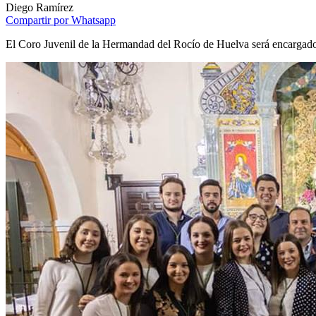
Diego Ramírez
Compartir por Whatsapp
El Coro Juvenil de la Hermandad del Rocío de Huelva será encargado 