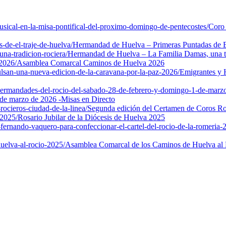
ical-en-la-misa-pontifical-del-proximo-domingo-de-pentecostes/
Coro 
de-el-traje-de-huelva/
Hermandad de Huelva – Primeras Puntadas de E
na-tradicion-rociera/
Hermandad de Huelva – La Familia Damas, una tr
2026/
Asamblea Comarcal Caminos de Huelva 2026
lsan-una-nueva-edicion-de-la-caravana-por-la-paz-2026/
Emigrantes y 
-hermandades-del-rocio-del-sabado-28-de-febrero-y-domingo-1-de-marzo
de marzo de 2026 -Misas en Directo
ocieros-ciudad-de-la-linea/
Segunda edición del Certamen de Coros Ro
-2025/
Rosario Jubilar de la Diócesis de Huelva 2025
ernando-vaquero-para-confeccionar-el-cartel-del-rocio-de-la-romeria-
uelva-al-rocio-2025/
Asamblea Comarcal de los Caminos de Huelva al