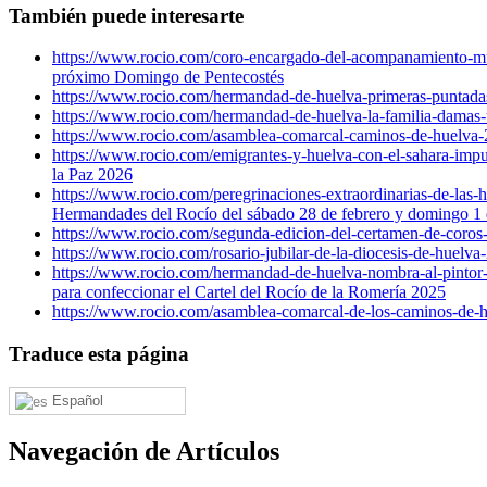
También puede interesarte
https://www.rocio.com/coro-encargado-del-acompanamiento-mus
próximo Domingo de Pentecostés
https://www.rocio.com/hermandad-de-huelva-primeras-puntadas-
https://www.rocio.com/hermandad-de-huelva-la-familia-damas-u
https://www.rocio.com/asamblea-comarcal-caminos-de-huelva-
https://www.rocio.com/emigrantes-y-huelva-con-el-sahara-impu
la Paz 2026
https://www.rocio.com/peregrinaciones-extraordinarias-de-las
Hermandades del Rocío del sábado 28 de febrero y domingo 1 
https://www.rocio.com/segunda-edicion-del-certamen-de-coros-r
https://www.rocio.com/rosario-jubilar-de-la-diocesis-de-huelva
https://www.rocio.com/hermandad-de-huelva-nombra-al-pintor-f
para confeccionar el Cartel del Rocío de la Romería 2025
https://www.rocio.com/asamblea-comarcal-de-los-caminos-de-h
Traduce esta página
Español
Navegación de Artículos