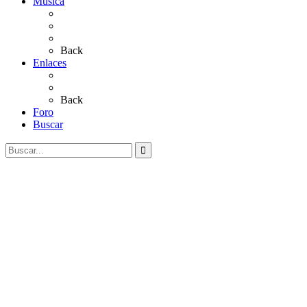
Música
Sevillanas
Salves a La Virgen del Rocío
Videos
Back
Enlaces
Al Rocío
Coros Rocieros
Back
Foro
Buscar