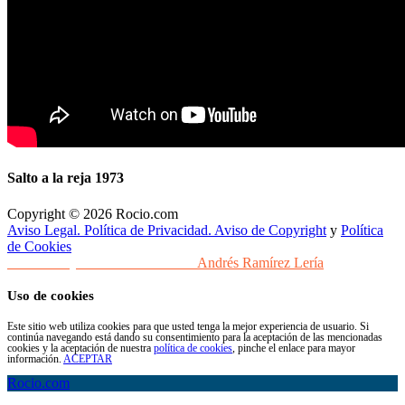
Salto a la reja 1973
Copyright © 2026 Rocio.com
Aviso Legal. Política de Privacidad. Aviso de Copyright
y
Política
de Cookies
Desarrollo y Diseño Web Sevilla
Andrés Ramírez Lería
Uso de cookies
Este sitio web utiliza cookies para que usted tenga la mejor experiencia de usuario. Si
continúa navegando está dando su consentimiento para la aceptación de las mencionadas
cookies y la aceptación de nuestra
política de cookies
, pinche el enlace para mayor
información.
ACEPTAR
Rocio.com