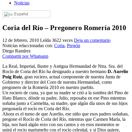
Noticias
El traslado cada siete años
Español
¿Cuales son los actos principales que se celebran en el
Rocío?
Coria del Río – Pregonero Romería 2010
Quiero hacer el camino,¿que tengo que hacer?
12 de febrero, 2010
Leída 3622 veces
Deja un comentario
En el Rocío, ¿dónde me alojo?
Noticias relaccionadas con:
Coria
,
Pregón
Diego Ramírez
Compartir por Whatsapp
La Real, Imperial, Ilustre y Antigua Hermandad de Ntra. Sra. del
Rocío de Coria del Río ha designado a nuestro hermano
D. Aurelio
Puig Ruiz
, gran rociero, actual componente de nuestra Junta de
Gobierno y director del Coro de nuestra Hermandad, como
pregonero de la Romería 2010 en nuestro pueblo.
Un rociero de cuna, ya que su madre se crió a la sombra del Pino de
Hato Blanco, dónde su padre, Julio, reposaba en ese Pino mientras
soñaba junto a Carmelita, su madre, que algún día unos de sus hijos
pregonaría el rocío en Coria del Río.
Ahora es el turno de que Aurelio, ese niño que esos padres soñaban,
pregone el Rocío de Coria del Río, mientras que Carmen María, la
hija, nos hará algún rezo con sus cantos y en esos momentos se
unirá el rocio marismeño con el rocío celestial, y si Dios quiere,