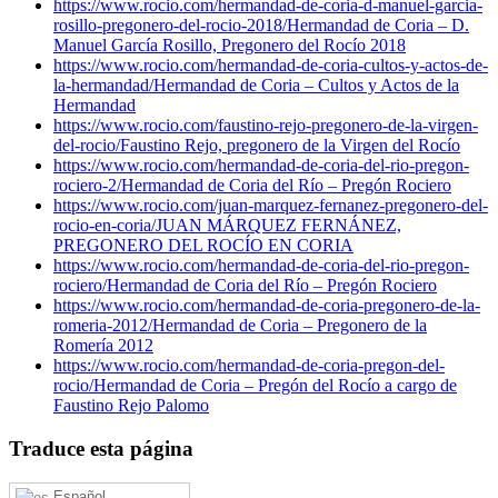
https://www.rocio.com/hermandad-de-coria-d-manuel-garcia-
rosillo-pregonero-del-rocio-2018/
Hermandad de Coria – D.
Manuel García Rosillo, Pregonero del Rocío 2018
https://www.rocio.com/hermandad-de-coria-cultos-y-actos-de-
la-hermandad/
Hermandad de Coria – Cultos y Actos de la
Hermandad
https://www.rocio.com/faustino-rejo-pregonero-de-la-virgen-
del-rocio/
Faustino Rejo, pregonero de la Virgen del Rocío
https://www.rocio.com/hermandad-de-coria-del-rio-pregon-
rociero-2/
Hermandad de Coria del Río – Pregón Rociero
https://www.rocio.com/juan-marquez-fernanez-pregonero-del-
rocio-en-coria/
JUAN MÁRQUEZ FERNÁNEZ,
PREGONERO DEL ROCÍO EN CORIA
https://www.rocio.com/hermandad-de-coria-del-rio-pregon-
rociero/
Hermandad de Coria del Río – Pregón Rociero
https://www.rocio.com/hermandad-de-coria-pregonero-de-la-
romeria-2012/
Hermandad de Coria – Pregonero de la
Romería 2012
https://www.rocio.com/hermandad-de-coria-pregon-del-
rocio/
Hermandad de Coria – Pregón del Rocío a cargo de
Faustino Rejo Palomo
Traduce esta página
Español