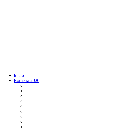
Inicio
Romería 2026
Programa Romería 2026
Salto de la reja 2026
Salida y Entrada de la Virgen 2026
Presentación Hdades EN DIRECTO
Misa de Pentecostés 2026 en DIRECTO
Situación Simpecados 2026
Paso por Coria del Río 2026
Paso Vado de Quema 2026
Paso por Villamanrique 2026