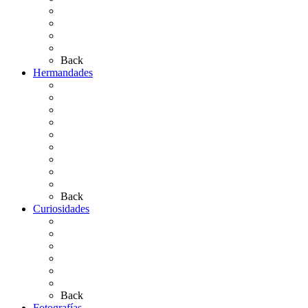
Las Ermitas
El Retablo
Bibliografía
Artículos de autor
Back
Hermandades
Situación de Simpecados 2026
Carteles Rocío 2026
Hermandades y Agrupaciones
Presentación de Hermandades 2026
Los Simpecados Hdades. Filiales
Simpecados Hdades. No Filiales
Las Medallas
Las Carretas
Las Casas de Hermandad
Back
Curiosidades
Las abuelas almonteñas
El techo de la Ermita
Exvotos del Rocío
Saca de Yeguas 2025
El Rocío Chico
Más curiosidades…
Back
Fotografías