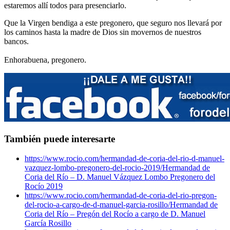
estaremos allí todos para presenciarlo.
Que la Virgen bendiga a este pregonero, que seguro nos llevará por
los caminos hasta la madre de Dios sin movernos de nuestros
bancos.
Enhorabuena, pregonero.
También puede interesarte
https://www.rocio.com/hermandad-de-coria-del-rio-d-manuel-
vazquez-lombo-pregonero-del-rocio-2019/
Hermandad de
Coria del Río – D. Manuel Vázquez Lombo Pregonero del
Rocío 2019
https://www.rocio.com/hermandad-de-coria-del-rio-pregon-
del-rocio-a-cargo-de-d-manuel-garcia-rosillo/
Hermandad de
Coria del Río – Pregón del Rocío a cargo de D. Manuel
García Rosillo