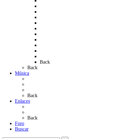
Rocío 2009
Rocío 2010
Rocío 2011
Rocío 2012
Rocío 2013
Rocío 2017
Rocio 2015
Rocío 2018
Rocío 2019
Rocío 2022
Rocío 2023
Back
Back
Música
Sevillanas
Salves a La Virgen del Rocío
Videos
Back
Enlaces
Al Rocío
Coros Rocieros
Back
Foro
Buscar