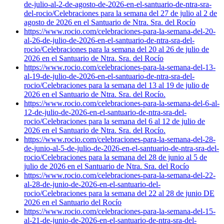
de-julio-al-2-de-agosto-de-2026-en-el-santuario-de-ntra-sra-
del-rocio/
Celebraciones para la semana del 27 de julio al 2 de
agosto de 2026 en el Santuario de Ntra. Sra. del Rocío
https://www.rocio.com/celebraciones-para-la-semana-del-20-
al-26-de-julio-de-2026-en-el-santuario-de-ntra-sra-del-
rocio/
Celebraciones para la semana del 20 al 26 de julio de
2026 en el Santuario de Ntra. Sra. del Rocío
https://www.rocio.com/celebraciones-para-la-semana-del-13-
al-19-de-julio-de-2026-en-el-santuario-de-ntra-sra-del-
rocio/
Celebraciones para la semana del 13 al 19 de julio de
2026 en el Santuario de Ntra. Sra. del Rocío.
https://www.rocio.com/celebraciones-para-la-semana-del-6-al-
12-de-julio-de-2026-en-el-santuario-de-ntra-sra-del-
rocio/
Celebraciones para la semana del 6 al 12 de julio de
2026 en el Santuario de Ntra. Sra. del Rocío.
https://www.rocio.com/celebraciones-para-la-semana-del-28-
de-junio-al-5-de-julio-de-2026-en-el-santuario-de-ntra-sra-del-
rocio/
Celebraciones para la semana del 28 de junio al 5 de
julio de 2026 en el Santuario de Ntra. Sra. del Rocío
https://www.rocio.com/celebraciones-para-la-semana-del-22-
al-28-de-junio-de-2026-en-el-santuario-del-
rocio/
Celebraciones para la semana del 22 al 28 de junio DE
2026 en el Santuario del Rocío
https://www.rocio.com/celebraciones-para-la-semana-del-15-
al-21-de-junio-de-2026-en-el-santuario-de-ntra-sra-del-