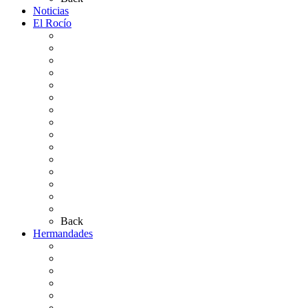
Noticias
El Rocío
Qué es el Rocío
La Leyenda
Ir al Rocío
La Virgen del Rocío
La Coronación
Cronología
El Rocío Chico
El Traslado
El Camino Europeo
¿Qué sabes del Rocío?
Personajes Ilustres del Rocío
Las Ermitas
El Retablo
Bibliografía
Artículos de autor
Back
Hermandades
Situación de Simpecados 2026
Carteles Rocío 2026
Hermandades y Agrupaciones
Presentación de Hermandades 2026
Los Simpecados Hdades. Filiales
Simpecados Hdades. No Filiales