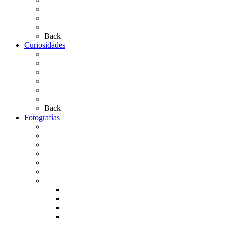
Las Medallas
Las Carretas
Las Casas de Hermandad
Back
Curiosidades
Las abuelas almonteñas
El techo de la Ermita
Exvotos del Rocío
Saca de Yeguas 2025
El Rocío Chico
Más curiosidades…
Back
Fotografías
Galería Fotográfica
Fotos antiguas
Fotos de Las Carretas
Fotos de la Virgen
La Virgen en el Simpecado
Carteles del Rocío
Fotos de la romería
Rocío 2005
Rocío 2006
Rocío 2007
Rocío 2008