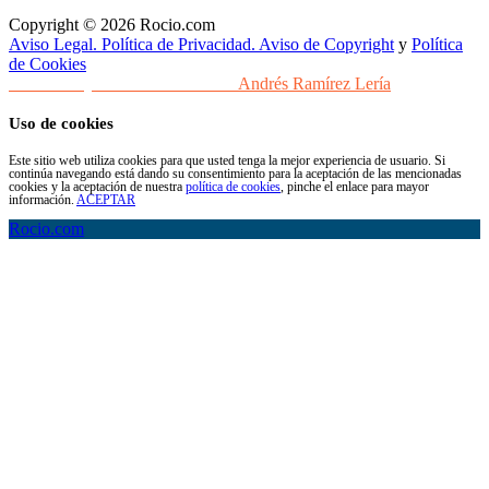
Copyright © 2026 Rocio.com
Aviso Legal. Política de Privacidad. Aviso de Copyright
y
Política
de Cookies
Desarrollo y Diseño Web Sevilla
Andrés Ramírez Lería
Uso de cookies
Este sitio web utiliza cookies para que usted tenga la mejor experiencia de usuario. Si
continúa navegando está dando su consentimiento para la aceptación de las mencionadas
cookies y la aceptación de nuestra
política de cookies
, pinche el enlace para mayor
información.
ACEPTAR
Rocio.com