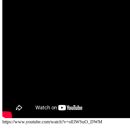
El traslado cada siete años
¿Cuales son los actos principales que se celebran en el
Rocío?
Quiero hacer el camino,¿que tengo que hacer?
En el Rocío, ¿dónde me alojo?
https://www.youtube.com/watch?v=oElWSuO_DWM