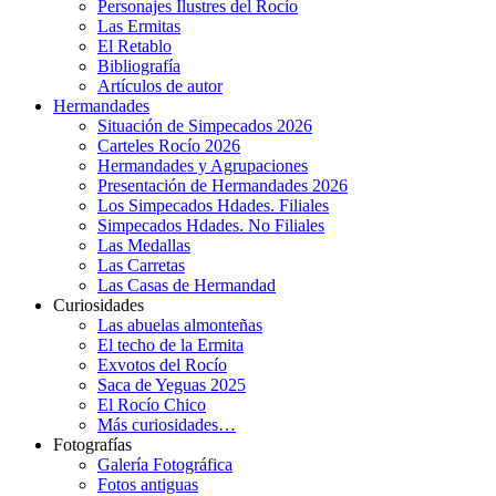
Personajes Ilustres del Rocío
Las Ermitas
El Retablo
Bibliografía
Artículos de autor
Hermandades
Situación de Simpecados 2026
Carteles Rocío 2026
Hermandades y Agrupaciones
Presentación de Hermandades 2026
Los Simpecados Hdades. Filiales
Simpecados Hdades. No Filiales
Las Medallas
Las Carretas
Las Casas de Hermandad
Curiosidades
Las abuelas almonteñas
El techo de la Ermita
Exvotos del Rocío
Saca de Yeguas 2025
El Rocío Chico
Más curiosidades…
Fotografías
Galería Fotográfica
Fotos antiguas