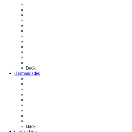
La Virgen del Rocío
La Coronación
Cronología
El Rocío Chico
El Traslado
El Camino Europeo
¿Qué sabes del Rocío?
Personajes Ilustres del Rocío
Las Ermitas
El Retablo
Bibliografía
Artículos de autor
Back
Hermandades
Situación de Simpecados 2026
Carteles Rocío 2026
Hermandades y Agrupaciones
Presentación de Hermandades 2026
Los Simpecados Hdades. Filiales
Simpecados Hdades. No Filiales
Las Medallas
Las Carretas
Las Casas de Hermandad
Back
Curiosidades