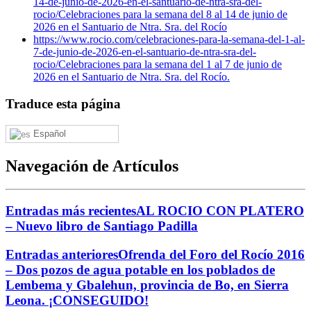
14-de-junio-de-2026-en-el-santuario-de-ntra-sra-del-
rocio/
Celebraciones para la semana del 8 al 14 de junio de
2026 en el Santuario de Ntra. Sra. del Rocío
https://www.rocio.com/celebraciones-para-la-semana-del-1-al-
7-de-junio-de-2026-en-el-santuario-de-ntra-sra-del-
rocio/
Celebraciones para la semana del 1 al 7 de junio de
2026 en el Santuario de Ntra. Sra. del Rocío.
Traduce esta página
Español
Navegación de Artículos
Entradas más recientes
AL ROCIO CON PLATERO
– Nuevo libro de Santiago Padilla
Entradas anteriores
Ofrenda del Foro del Rocío 2016
– Dos pozos de agua potable en los poblados de
Lembema y Gbalehun, provincia de Bo, en Sierra
Leona. ¡CONSEGUIDO!