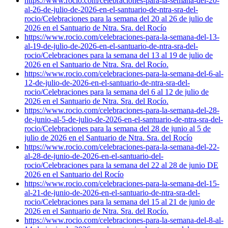
https://www.rocio.com/celebraciones-para-la-semana-del-20-
al-26-de-julio-de-2026-en-el-santuario-de-ntra-sra-del-
rocio/
Celebraciones para la semana del 20 al 26 de julio de
2026 en el Santuario de Ntra. Sra. del Rocío
https://www.rocio.com/celebraciones-para-la-semana-del-13-
al-19-de-julio-de-2026-en-el-santuario-de-ntra-sra-del-
rocio/
Celebraciones para la semana del 13 al 19 de julio de
2026 en el Santuario de Ntra. Sra. del Rocío.
https://www.rocio.com/celebraciones-para-la-semana-del-6-al-
12-de-julio-de-2026-en-el-santuario-de-ntra-sra-del-
rocio/
Celebraciones para la semana del 6 al 12 de julio de
2026 en el Santuario de Ntra. Sra. del Rocío.
https://www.rocio.com/celebraciones-para-la-semana-del-28-
de-junio-al-5-de-julio-de-2026-en-el-santuario-de-ntra-sra-del-
rocio/
Celebraciones para la semana del 28 de junio al 5 de
julio de 2026 en el Santuario de Ntra. Sra. del Rocío
https://www.rocio.com/celebraciones-para-la-semana-del-22-
al-28-de-junio-de-2026-en-el-santuario-del-
rocio/
Celebraciones para la semana del 22 al 28 de junio DE
2026 en el Santuario del Rocío
https://www.rocio.com/celebraciones-para-la-semana-del-15-
al-21-de-junio-de-2026-en-el-santuario-de-ntra-sra-del-
rocio/
Celebraciones para la semana del 15 al 21 de junio de
2026 en el Santuario de Ntra. Sra. del Rocío.
https://www.rocio.com/celebraciones-para-la-semana-del-8-al-