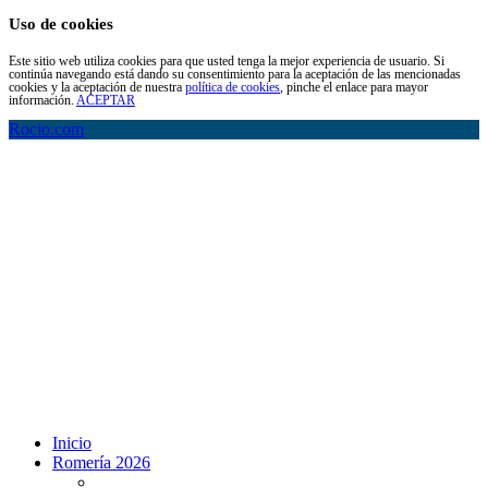
Uso de cookies
Este sitio web utiliza cookies para que usted tenga la mejor experiencia de usuario. Si
continúa navegando está dando su consentimiento para la aceptación de las mencionadas
cookies y la aceptación de nuestra
política de cookies
, pinche el enlace para mayor
información.
ACEPTAR
Rocio.com
Inicio
Romería 2026
Programa Romería 2026