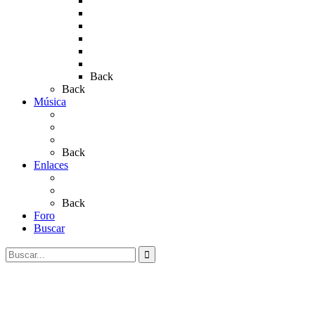
Rocío 2017
Rocio 2015
Rocío 2018
Rocío 2019
Rocío 2022
Rocío 2023
Back
Back
Música
Sevillanas
Salves a La Virgen del Rocío
Videos
Back
Enlaces
Al Rocío
Coros Rocieros
Back
Foro
Buscar