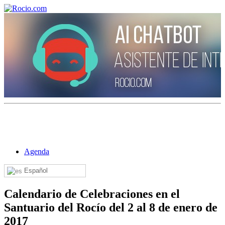
¡Bienvenido! Soy el asistente virtual de rocio.com.
¿En qué puedo ayudarte?
Agenda
Historia de la Virgen del Rocío
Español
¿Cuándo es la romería del Rocío?
Calendario de Celebraciones en el
¿Cuántas hermandades participan en la romería?
Santuario del Rocío del 2 al 8 de enero de
¿Cuándo se construyó la primera ermita?
2017