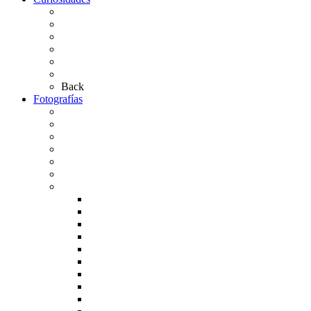
Las abuelas almonteñas
El techo de la Ermita
Exvotos del Rocío
Saca de Yeguas 2025
El Rocío Chico
Más curiosidades…
Back
Fotografías
Galería Fotográfica
Fotos antiguas
Fotos de Las Carretas
Fotos de la Virgen
La Virgen en el Simpecado
Carteles del Rocío
Fotos de la romería
Rocío 2005
Rocío 2006
Rocío 2007
Rocío 2008
Rocío 2009
Rocío 2010
Rocío 2011
Rocío 2012
Rocío 2013