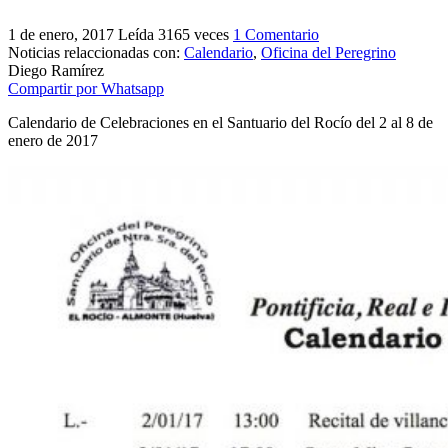
El traslado cada siete años
1 de enero, 2017
Leída 3165 veces
1 Comentario
Noticias relaccionadas con:
Calendario
,
Oficina del Peregrino
¿Cuales son los actos principales que se celebran en el
Rocío?
Diego Ramírez
Compartir por Whatsapp
Quiero hacer el camino,¿que tengo que hacer?
Calendario de Celebraciones en el Santuario del Rocío del 2 al 8 de
En el Rocío, ¿dónde me alojo?
enero de 2017