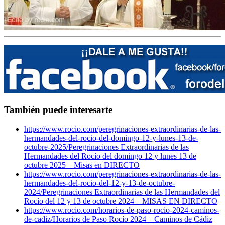
También puede interesarte
https://www.rocio.com/peregrinaciones-extraordinarias-de-las-
hermandades-del-rocio-del-domingo-12-y-lunes-13-de-
octubre-2025/
Peregrinaciones Extraordinarias de las
Hermandades del Rocío del domingo 12 y lunes 13 de
octubre 2025 – Misas en DIRECTO
https://www.rocio.com/peregrinaciones-extraordinarias-de-las-
hermandades-del-rocio-del-12-y-13-de-octubre-
2024/
Peregrinaciones Extraordinarias de las Hermandades del
Rocío del 12 y 13 de octubre 2024 – MISAS EN DIRECTO
https://www.rocio.com/horarios-de-paso-rocio-2024-caminos-
de-cadiz/
Horarios de Paso Rocío 2024 – Caminos de Cádiz