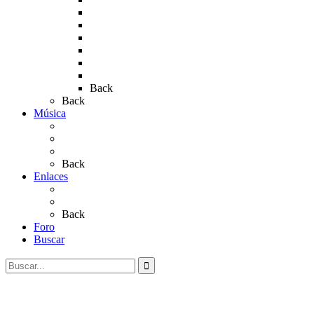
Rocío 2017
Rocio 2015
Rocío 2018
Rocío 2019
Rocío 2022
Rocío 2023
Back
Back
Música
Sevillanas
Salves a La Virgen del Rocío
Videos
Back
Enlaces
Al Rocío
Coros Rocieros
Back
Foro
Buscar