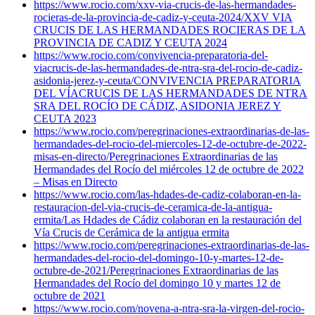
https://www.rocio.com/xxv-via-crucis-de-las-hermandades-
rocieras-de-la-provincia-de-cadiz-y-ceuta-2024/
XXV VIA
CRUCIS DE LAS HERMANDADES ROCIERAS DE LA
PROVINCIA DE CADIZ Y CEUTA 2024
https://www.rocio.com/convivencia-preparatoria-del-
viacrucis-de-las-hermandades-de-ntra-sra-del-rocio-de-cadiz-
asidonia-jerez-y-ceuta/
CONVIVENCIA PREPARATORIA
DEL VÍACRUCIS DE LAS HERMANDADES DE NTRA
SRA DEL ROCÍO DE CÁDIZ, ASIDONIA JEREZ Y
CEUTA 2023
https://www.rocio.com/peregrinaciones-extraordinarias-de-las-
hermandades-del-rocio-del-miercoles-12-de-octubre-de-2022-
misas-en-directo/
Peregrinaciones Extraordinarias de las
Hermandades del Rocío del miércoles 12 de octubre de 2022
– Misas en Directo
https://www.rocio.com/las-hdades-de-cadiz-colaboran-en-la-
restauracion-del-via-crucis-de-ceramica-de-la-antigua-
ermita/
Las Hdades de Cádiz colaboran en la restauración del
Vía Crucis de Cerámica de la antigua ermita
https://www.rocio.com/peregrinaciones-extraordinarias-de-las-
hermandades-del-rocio-del-domingo-10-y-martes-12-de-
octubre-de-2021/
Peregrinaciones Extraordinarias de las
Hermandades del Rocío del domingo 10 y martes 12 de
octubre de 2021
https://www.rocio.com/novena-a-ntra-sra-la-virgen-del-rocio-