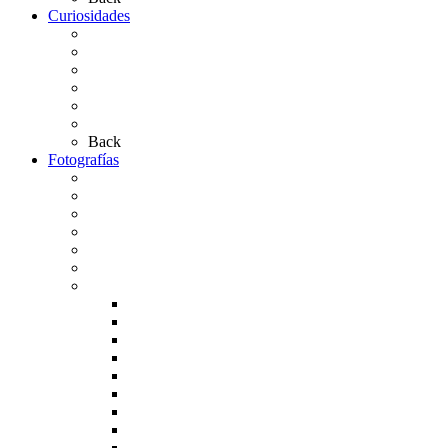
Curiosidades
Las abuelas almonteñas
El techo de la Ermita
Exvotos del Rocío
Saca de Yeguas 2025
El Rocío Chico
Más curiosidades…
Back
Fotografías
Galería Fotográfica
Fotos antiguas
Fotos de Las Carretas
Fotos de la Virgen
La Virgen en el Simpecado
Carteles del Rocío
Fotos de la romería
Rocío 2005
Rocío 2006
Rocío 2007
Rocío 2008
Rocío 2009
Rocío 2010
Rocío 2011
Rocío 2012
Rocío 2013