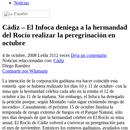
Noticias
El traslado cada siete años
Español
¿Cuales son los actos principales que se celebran en el
Rocío?
Cádiz – El Infoca deniega a la hermandad
Quiero hacer el camino,¿que tengo que hacer?
del Rocío realizar la peregrinación en
En el Rocío, ¿dónde me alojo?
octubre
4 de octubre, 2008
Leída 3112 veces
Deja un comentario
Noticias relaccionadas con:
Cádiz
Diego Ramírez
Compartir por Whatsapp
La intención de la corporación gaditana era hacer coincidir esta
romería -que se hubiera realizado los días 10 y 11 de octubre- con la
misa que la hermandad celebra cada año en la ermita el 12 de
octubre a las 11 de la mañana. Sin embargo, el Infoca ha denegado
la petición porque, según Montaño «aún sigue existiendo riesgo de
incendio». Casualmente, el próximo 15 de octubre finaliza la
temporada de riesgo extremo de fuegos en el Parque Natural, sólo
tres días después de que la hermandad celebre en El Rocío su misa
anual. El Rocío de Cádiz volverá a convocar su peregrinación para
el mes de noviembre. Entonces los romeros gaditanos, ayudados con