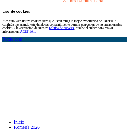
Desarrollo y Diseño Web Sevilla
Andrés Ramírez Lería
Uso de cookies
Este sitio web utiliza cookies para que usted tenga la mejor experiencia de usuario. Si
continúa navegando está dando su consentimiento para la aceptación de las mencionadas
cookies y la aceptación de nuestra
política de cookies
, pinche el enlace para mayor
información.
ACEPTAR
Rocio.com
Inicio
Romería 2026