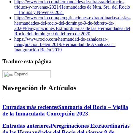
https://www.rocio.com/hermandades-de-ntra-sra-del-rocio-
triduos-y-novenas-2021/
Hermandades de Ntra. Sra. del Rocío
– Triduos y Novenas 2021
https://www.rocio.com/peregrinaciones-extraordinarias-de-las-
hermandades-del-rocio-del-domingo-9-de-febrero-de-
2020/
Peregrinaciones Extraordinarias de las Hermandades del
Rocío del domingo 9 de febrero de 2020
https://www.rocio.com/hermandad-de-aznalcazar-
inauguracion-belen-2019/
Hermandad de Aznalcazar –
Inauguración Belén 2019
Traduce esta página
Español
Navegación de Artículos
Entradas más recientes
Santuario del Rocío – Vigilia
de la Inmaculada Concepción 2023
Entradas anteriores
Peregrinaciones Extraordinarias
de las Hermandades del Rocío del viernes 8 de