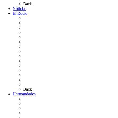
Back
Noticias
El Rocío
Qué es el Rocío
La Leyenda
Ir al Rocío
La Virgen del Rocío
La Coronación
Cronología
El Rocío Chico
El Traslado
El Camino Europeo
¿Qué sabes del Rocío?
Personajes Ilustres del Rocío
Las Ermitas
El Retablo
Bibliografía
Artículos de autor
Back
Hermandades
Situación de Simpecados 2026
Carteles Rocío 2026
Hermandades y Agrupaciones
Presentación de Hermandades 2026
Los Simpecados Hdades. Filiales