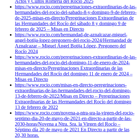
Actos y Cultos Romería del Rocío 2025
https://www.rocio.com/peregrinaciones-extraordinarias-de-las-
hermandades-del-rocio-del-sabado-8-y-domingo-9-de-febrero-
de-2025-misas-en-directo/
Peregrinaciones Extraordinarias de
las Hermandades del Rocío del sábado 8 y domingo 9 de
febrero de 2025 – Misas en Directo
https://www.rocio.com/hermandad-de-aznalcazar-miguel-
angel-botija-lopez-pregonero-del-rocio-2024/
Hermandad de
Aznalcazar – Miguel Ángel Botija López, Pregonero del
Rocío 2024
https://www.rocio.com/peregrinaciones-extraordinarias-de-las-
hermandades-del-rocio-del-domingo-11-de-enero-de-2024-
misas-en-directo/
Peregrinaciones Extraordinarias de las
Hermandades del Rocío del domingo 11 de enero de 2024 –
Misas en Directo
https://www.rocio.com/misas-en-directo-peregrinaciones-
extraordinarias-de-las-hermandades-del-rocio-del-domingo-
13-de-febrero-de-2022/
Misas en Directo – Peregrinaciones
Extraordinarias de las Hermandades del Rocío del domingo
13 de febrero de 2022
https://www.rocio.com/novena-a-ntra-sra-la-virgen-del-rocio-
septimo-dia-20-de-mayo-de-2021-en-directo-a-partir-de-las-
2030-horas/
Novena a Ntra. Sra. la Virgen del Rocío –
Séptimo día 20 de mayo de 2021 En Directo a partir de las
20,30 horas.