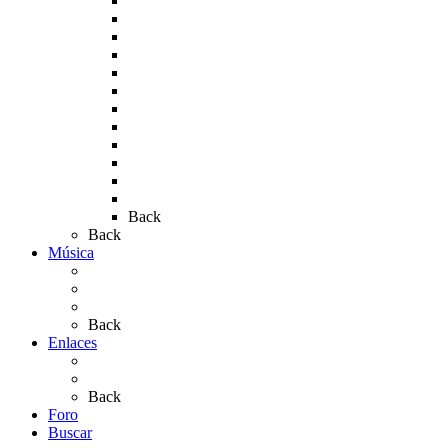
Rocío 2008
Rocío 2009
Rocío 2010
Rocío 2011
Rocío 2012
Rocío 2013
Rocío 2017
Rocio 2015
Rocío 2018
Rocío 2019
Rocío 2022
Rocío 2023
Back
Back
Música
Sevillanas
Salves a La Virgen del Rocío
Videos
Back
Enlaces
Al Rocío
Coros Rocieros
Back
Foro
Buscar