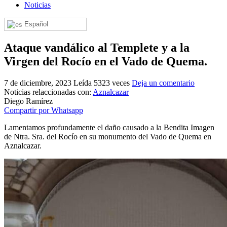
Noticias
El traslado cada siete años
Español
¿Cuales son los actos principales que se celebran en el
Rocío?
Ataque vandálico al Templete y a la
Quiero hacer el camino,¿que tengo que hacer?
Virgen del Rocío en el Vado de Quema.
En el Rocío, ¿dónde me alojo?
7 de diciembre, 2023
Leída 5323 veces
Deja un comentario
Noticias relaccionadas con:
Aznalcazar
Diego Ramírez
Compartir por Whatsapp
Lamentamos profundamente el daño causado a la Bendita Imagen
de Ntra. Sra. del Rocío en su monumento del Vado de Quema en
Aznalcazar.