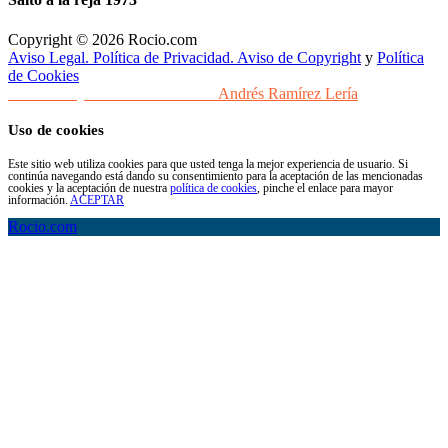
Copyright © 2026 Rocio.com
Aviso Legal. Política de Privacidad. Aviso de Copyright
y
Política
de Cookies
Desarrollo y Diseño Web Sevilla
Andrés Ramírez Lería
Uso de cookies
Este sitio web utiliza cookies para que usted tenga la mejor experiencia de usuario. Si
continúa navegando está dando su consentimiento para la aceptación de las mencionadas
cookies y la aceptación de nuestra
política de cookies
, pinche el enlace para mayor
información.
ACEPTAR
Rocio.com