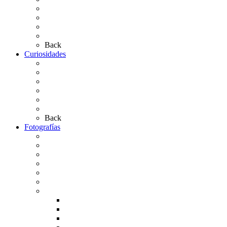
Simpecados Hdades. No Filiales
Las Medallas
Las Carretas
Las Casas de Hermandad
Back
Curiosidades
Las abuelas almonteñas
El techo de la Ermita
Exvotos del Rocío
Saca de Yeguas 2025
El Rocío Chico
Más curiosidades…
Back
Fotografías
Galería Fotográfica
Fotos antiguas
Fotos de Las Carretas
Fotos de la Virgen
La Virgen en el Simpecado
Carteles del Rocío
Fotos de la romería
Rocío 2005
Rocío 2006
Rocío 2007