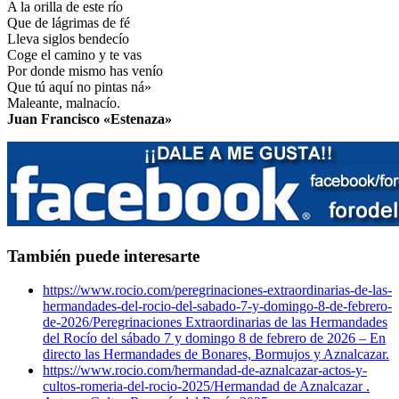
A la orilla de este río
Que de lágrimas de fé
Lleva siglos bendecío
Coge el camino y te vas
Por donde mismo has venío
Que tú aquí no pintas ná»
Maleante, malnacío.
Juan Francisco «Estenaza»
También puede interesarte
https://www.rocio.com/peregrinaciones-extraordinarias-de-las-
hermandades-del-rocio-del-sabado-7-y-domingo-8-de-febrero-
de-2026/
Peregrinaciones Extraordinarias de las Hermandades
del Rocío del sábado 7 y domingo 8 de febrero de 2026 – En
directo las Hermandades de Bonares, Bormujos y Aznalcazar.
https://www.rocio.com/hermandad-de-aznalcazar-actos-y-
cultos-romeria-del-rocio-2025/
Hermandad de Aznalcazar .