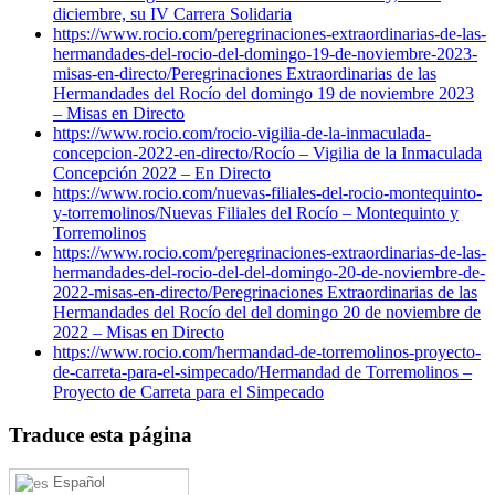
diciembre, su IV Carrera Solidaria
https://www.rocio.com/peregrinaciones-extraordinarias-de-las-
hermandades-del-rocio-del-domingo-19-de-noviembre-2023-
misas-en-directo/
Peregrinaciones Extraordinarias de las
Hermandades del Rocío del domingo 19 de noviembre 2023
– Misas en Directo
https://www.rocio.com/rocio-vigilia-de-la-inmaculada-
concepcion-2022-en-directo/
Rocío – Vigilia de la Inmaculada
Concepción 2022 – En Directo
https://www.rocio.com/nuevas-filiales-del-rocio-montequinto-
y-torremolinos/
Nuevas Filiales del Rocío – Montequinto y
Torremolinos
https://www.rocio.com/peregrinaciones-extraordinarias-de-las-
hermandades-del-rocio-del-del-domingo-20-de-noviembre-de-
2022-misas-en-directo/
Peregrinaciones Extraordinarias de las
Hermandades del Rocío del del domingo 20 de noviembre de
2022 – Misas en Directo
https://www.rocio.com/hermandad-de-torremolinos-proyecto-
de-carreta-para-el-simpecado/
Hermandad de Torremolinos –
Proyecto de Carreta para el Simpecado
Traduce esta página
Español