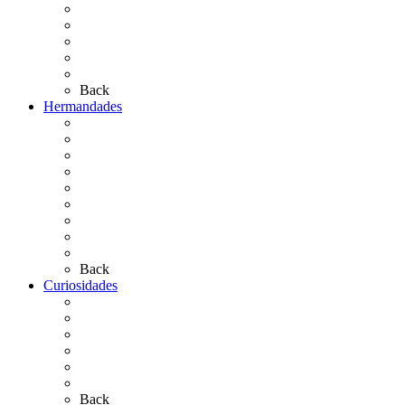
Personajes Ilustres del Rocío
Las Ermitas
El Retablo
Bibliografía
Artículos de autor
Back
Hermandades
Situación de Simpecados 2026
Carteles Rocío 2026
Hermandades y Agrupaciones
Presentación de Hermandades 2026
Los Simpecados Hdades. Filiales
Simpecados Hdades. No Filiales
Las Medallas
Las Carretas
Las Casas de Hermandad
Back
Curiosidades
Las abuelas almonteñas
El techo de la Ermita
Exvotos del Rocío
Saca de Yeguas 2025
El Rocío Chico
Más curiosidades…
Back