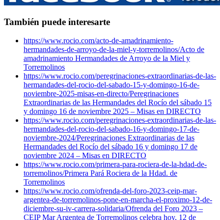
También puede interesarte
https://www.rocio.com/acto-de-amadrinamiento-
hermandades-de-arroyo-de-la-miel-y-torremolinos/
Acto de
amadrinamiento Hermandades de Arroyo de la Miel y
Torremolinos
https://www.rocio.com/peregrinaciones-extraordinarias-de-las-
hermandades-del-rocio-del-sabado-15-y-domingo-16-de-
noviembre-2025-misas-en-directo/
Peregrinaciones
Extraordinarias de las Hermandades del Rocío del sábado 15
y domingo 16 de noviembre 2025 – Misas en DIRECTO
https://www.rocio.com/peregrinaciones-extraordinarias-de-las-
hermandades-del-rocio-del-sabado-16-y-domingo-17-de-
noviembre-2024/
Peregrinaciones Extraordinarias de las
Hermandades del Rocío del sábado 16 y domingo 17 de
noviembre 2024 – Misas en DIRECTO
https://www.rocio.com/primera-para-rociera-de-la-hdad-de-
torremolinos/
Primera Pará Rociera de la Hdad. de
Torremolinos
https://www.rocio.com/ofrenda-del-foro-2023-ceip-mar-
argentea-de-torremolinos-pone-en-marcha-el-proximo-12-de-
diciembre-su-iv-carrera-solidaria/
Ofrenda del Foro 2023 –
CEIP Mar Argentea de Torremolinos celebra hoy, 12 de