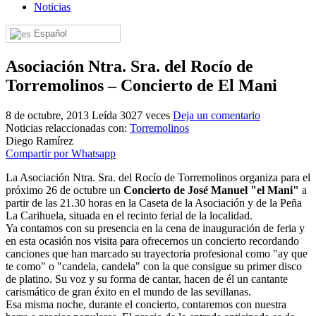
Noticias
El traslado cada siete años
Español
¿Cuales son los actos principales que se celebran en el
Rocío?
Asociación Ntra. Sra. del Rocío de
Quiero hacer el camino,¿que tengo que hacer?
Torremolinos – Concierto de El Mani
En el Rocío, ¿dónde me alojo?
8 de octubre, 2013
Leída 3027 veces
Deja un comentario
Noticias relaccionadas con:
Torremolinos
Diego Ramírez
Compartir por Whatsapp
La Asociación Ntra. Sra. del Rocío de Torremolinos organiza para el
próximo 26 de octubre un
Concierto de José Manuel "el Mani"
a
partir de las 21.30 horas en la Caseta de la Asociación y de la Peña
La Carihuela, situada en el recinto ferial de la localidad.
Ya contamos con su presencia en la cena de inauguración de feria y
en esta ocasión nos visita para ofrecernos un concierto recordando
canciones que han marcado su trayectoria profesional como "ay que
te como" o "candela, candela" con la que consigue su primer disco
de platino. Su voz y su forma de cantar, hacen de él un cantante
carismático de gran éxito en el mundo de las sevillanas.
Esa misma noche, durante el concierto, contaremos con nuestra