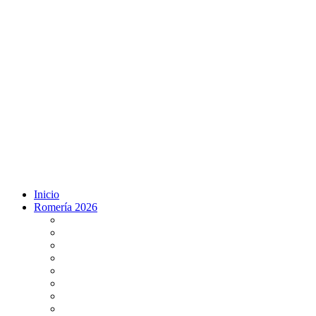
Inicio
Romería 2026
Programa Romería 2026
Salto de la reja 2026
Salida y Entrada de la Virgen 2026
Presentación Hdades EN DIRECTO
Misa de Pentecostés 2026 en DIRECTO
Situación Simpecados 2026
Paso por Coria del Río 2026
Paso Vado de Quema 2026