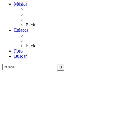
Música
Sevillanas
Salves a La Virgen del Rocío
Videos
Back
Enlaces
Al Rocío
Coros Rocieros
Back
Foro
Buscar