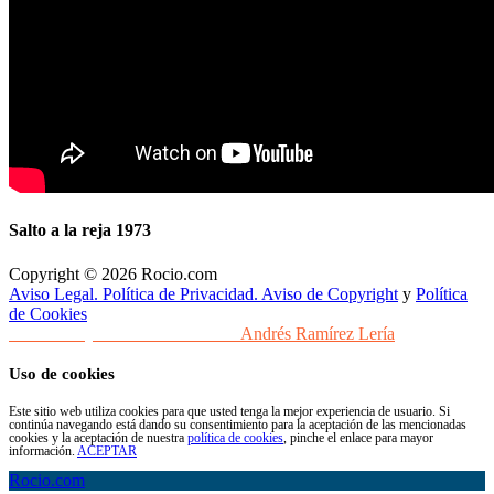
Salto a la reja 1973
Copyright © 2026 Rocio.com
Aviso Legal. Política de Privacidad. Aviso de Copyright
y
Política
de Cookies
Desarrollo y Diseño Web Sevilla
Andrés Ramírez Lería
Uso de cookies
Este sitio web utiliza cookies para que usted tenga la mejor experiencia de usuario. Si
continúa navegando está dando su consentimiento para la aceptación de las mencionadas
cookies y la aceptación de nuestra
política de cookies
, pinche el enlace para mayor
información.
ACEPTAR
Rocio.com