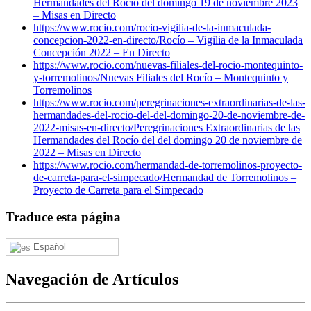
Hermandades del Rocío del domingo 19 de noviembre 2023
– Misas en Directo
https://www.rocio.com/rocio-vigilia-de-la-inmaculada-
concepcion-2022-en-directo/
Rocío – Vigilia de la Inmaculada
Concepción 2022 – En Directo
https://www.rocio.com/nuevas-filiales-del-rocio-montequinto-
y-torremolinos/
Nuevas Filiales del Rocío – Montequinto y
Torremolinos
https://www.rocio.com/peregrinaciones-extraordinarias-de-las-
hermandades-del-rocio-del-del-domingo-20-de-noviembre-de-
2022-misas-en-directo/
Peregrinaciones Extraordinarias de las
Hermandades del Rocío del del domingo 20 de noviembre de
2022 – Misas en Directo
https://www.rocio.com/hermandad-de-torremolinos-proyecto-
de-carreta-para-el-simpecado/
Hermandad de Torremolinos –
Proyecto de Carreta para el Simpecado
Traduce esta página
Español
Navegación de Artículos