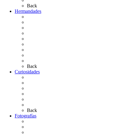
Artículos de autor
Back
Hermandades
Situación de Simpecados 2026
Carteles Rocío 2026
Hermandades y Agrupaciones
Presentación de Hermandades 2026
Los Simpecados Hdades. Filiales
Simpecados Hdades. No Filiales
Las Medallas
Las Carretas
Las Casas de Hermandad
Back
Curiosidades
Las abuelas almonteñas
El techo de la Ermita
Exvotos del Rocío
Saca de Yeguas 2025
El Rocío Chico
Más curiosidades…
Back
Fotografías
Galería Fotográfica
Fotos antiguas
Fotos de Las Carretas