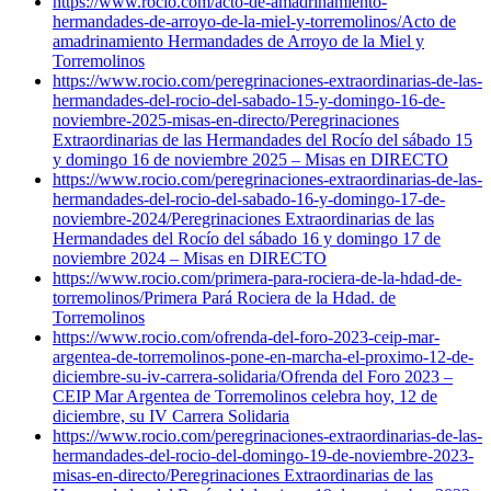
https://www.rocio.com/acto-de-amadrinamiento-
hermandades-de-arroyo-de-la-miel-y-torremolinos/
Acto de
amadrinamiento Hermandades de Arroyo de la Miel y
Torremolinos
https://www.rocio.com/peregrinaciones-extraordinarias-de-las-
hermandades-del-rocio-del-sabado-15-y-domingo-16-de-
noviembre-2025-misas-en-directo/
Peregrinaciones
Extraordinarias de las Hermandades del Rocío del sábado 15
y domingo 16 de noviembre 2025 – Misas en DIRECTO
https://www.rocio.com/peregrinaciones-extraordinarias-de-las-
hermandades-del-rocio-del-sabado-16-y-domingo-17-de-
noviembre-2024/
Peregrinaciones Extraordinarias de las
Hermandades del Rocío del sábado 16 y domingo 17 de
noviembre 2024 – Misas en DIRECTO
https://www.rocio.com/primera-para-rociera-de-la-hdad-de-
torremolinos/
Primera Pará Rociera de la Hdad. de
Torremolinos
https://www.rocio.com/ofrenda-del-foro-2023-ceip-mar-
argentea-de-torremolinos-pone-en-marcha-el-proximo-12-de-
diciembre-su-iv-carrera-solidaria/
Ofrenda del Foro 2023 –
CEIP Mar Argentea de Torremolinos celebra hoy, 12 de
diciembre, su IV Carrera Solidaria
https://www.rocio.com/peregrinaciones-extraordinarias-de-las-
hermandades-del-rocio-del-domingo-19-de-noviembre-2023-
misas-en-directo/
Peregrinaciones Extraordinarias de las