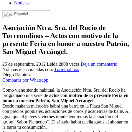
Noticias
El traslado cada siete años
Español
¿Cuales son los actos principales que se celebran en el
Rocío?
Asociación Ntra. Sra. del Rocío de
Quiero hacer el camino,¿que tengo que hacer?
Torremolinos – Actos con motivo de la
En el Rocío, ¿dónde me alojo?
presente Feria en honor a nuestro Patrón,
San Miguel Arcángel.
25 de septiembre, 2012
Leída 2808 veces
Deja un comentario
Noticias relaccionadas con:
Torremolinos
Diego Ramírez
Compartir por Whatsapp
Como viene siendo habitual, la Asociación Ntra. Sra. del Rocío ha
programado una serie de
actos con motivo de la presente Feria en
honor a nuestro Patrón, San Miguel Arcángel.
Desde mañana miércoles habrá una barra en la Plaza San Miguel
con precios populares, actuaciones de coros y academias de baile. Al
igual que el jueves y viernes donde tendremos la actuación del
grupo "Sabor Flamenco". El sábado habrá paella gratis al abonar en
la barra tu consumición.