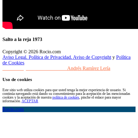
Salto a la reja 1973
Copyright © 2026 Rocio.com
Aviso Legal. Política de Privacidad. Aviso de Copyright
y
Política
de Cookies
Desarrollo y Diseño Web Sevilla
Andrés Ramírez Lería
Uso de cookies
Este sitio web utiliza cookies para que usted tenga la mejor experiencia de usuario. Si
continúa navegando está dando su consentimiento para la aceptación de las mencionadas
cookies y la aceptación de nuestra
política de cookies
, pinche el enlace para mayor
información.
ACEPTAR
Rocio.com