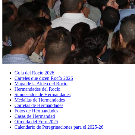
Guía del Rocío 2026
Carteles que dicen Rocío 2026
Mapa de la Aldea del Rocío
Hermandades del Rocío
Simpecados de Hermandades
Medallas de Hermandades
Carretas de Hermandades
Fotos de Hermandades
Casas de Hermandad
Ofrenda del Foro 2025
Calendario de Peregrinaciones para el 2025-26