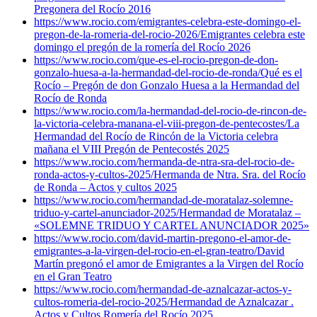
Pregonera del Rocío 2016
https://www.rocio.com/emigrantes-celebra-este-domingo-el-
pregon-de-la-romeria-del-rocio-2026/
Emigrantes celebra este
domingo el pregón de la romería del Rocío 2026
https://www.rocio.com/que-es-el-rocio-pregon-de-don-
gonzalo-huesa-a-la-hermandad-del-rocio-de-ronda/
Qué es el
Rocío – Pregón de don Gonzalo Huesa a la Hermandad del
Rocío de Ronda
https://www.rocio.com/la-hermandad-del-rocio-de-rincon-de-
la-victoria-celebra-manana-el-viii-pregon-de-pentecostes/
La
Hermandad del Rocío de Rincón de la Victoria celebra
mañana el VIII Pregón de Pentecostés 2025
https://www.rocio.com/hermanda-de-ntra-sra-del-rocio-de-
ronda-actos-y-cultos-2025/
Hermanda de Ntra. Sra. del Rocío
de Ronda – Actos y cultos 2025
https://www.rocio.com/hermandad-de-moratalaz-solemne-
triduo-y-cartel-anunciador-2025/
Hermandad de Moratalaz –
«SOLEMNE TRIDUO Y CARTEL ANUNCIADOR 2025»
https://www.rocio.com/david-martin-pregono-el-amor-de-
emigrantes-a-la-virgen-del-rocio-en-el-gran-teatro/
David
Martín pregonó el amor de Emigrantes a la Virgen del Rocío
en el Gran Teatro
https://www.rocio.com/hermandad-de-aznalcazar-actos-y-
cultos-romeria-del-rocio-2025/
Hermandad de Aznalcazar .
Actos y Cultos Romería del Rocío 2025