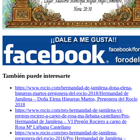
También puede interesarte
https://www.rocio.com/hermandad-de-jamilena-dona-elena-
higueras-martos-pregonera-del-rocio-2018/
Hermandad de
Jamilena – Doña Elena Higueras Martos, Pregonera del Rocío
2018
https://www.rocio.com/pro-hermandad-de-jamilena-vi-
pregon-rociero-a-cargo-de-rosa-ma-liebana-castellano/
Pro-
Hermandad de Jamilena – VI Pregón Rociero a cargo de
Rosa Mª Liébana Castellano
https://www.rocio.com/pro-hermandad-de-jamilena-
pregonera-del-rocio-2016/
Pro Hermandad de Jamilena –