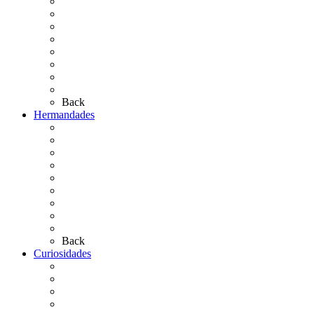
El Traslado
El Camino Europeo
¿Qué sabes del Rocío?
Personajes Ilustres del Rocío
Las Ermitas
El Retablo
Bibliografía
Artículos de autor
Back
Hermandades
Situación de Simpecados 2026
Carteles Rocío 2026
Hermandades y Agrupaciones
Presentación de Hermandades 2026
Los Simpecados Hdades. Filiales
Simpecados Hdades. No Filiales
Las Medallas
Las Carretas
Las Casas de Hermandad
Back
Curiosidades
Las abuelas almonteñas
El techo de la Ermita
Exvotos del Rocío
Saca de Yeguas 2025