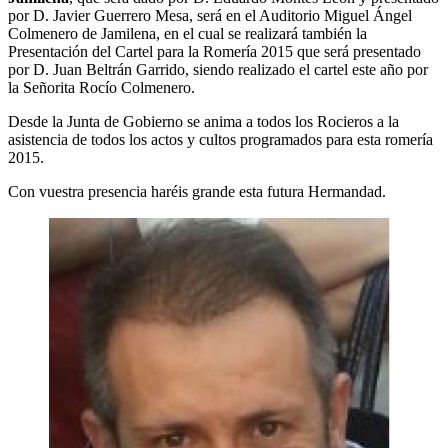
por D. Javier Guerrero Mesa, será en el Auditorio Miguel Ángel
El traslado cada siete años
Colmenero de Jamilena, en el cual se realizará también la
Presentación del Cartel para la Romería 2015 que será presentado
¿Cuales son los actos principales que se celebran en el
por D. Juan Beltrán Garrido, siendo realizado el cartel este año por
Rocío?
la Señorita Rocío Colmenero.
Quiero hacer el camino,¿que tengo que hacer?
Desde la Junta de Gobierno se anima a todos los Rocieros a la
En el Rocío, ¿dónde me alojo?
asistencia de todos los actos y cultos programados para esta romería
2015.
Con vuestra presencia haréis grande esta futura Hermandad.