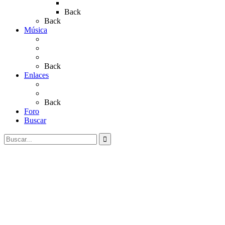
Rocío 2023
Back
Back
Música
Sevillanas
Salves a La Virgen del Rocío
Videos
Back
Enlaces
Al Rocío
Coros Rocieros
Back
Foro
Buscar