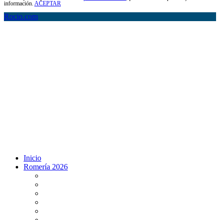
información.
ACEPTAR
Rocio.com
Inicio
Romería 2026
Programa Romería 2026
Salto de la reja 2026
Salida y Entrada de la Virgen 2026
Presentación Hdades EN DIRECTO
Misa de Pentecostés 2026 en DIRECTO
Situación Simpecados 2026