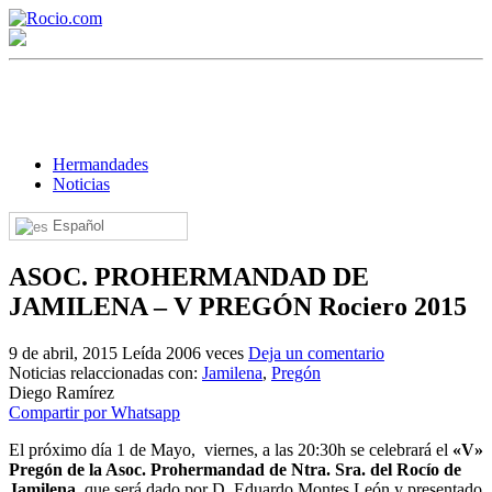
Hermandades
Noticias
Español
¡Bienvenido! Soy el asistente virtual de rocio.com.
ASOC. PROHERMANDAD DE
¿En qué puedo ayudarte?
JAMILENA – V PREGÓN Rociero 2015
9 de abril, 2015
Leída 2006 veces
Deja un comentario
Historia de la Virgen del Rocío
Noticias relaccionadas con:
Jamilena
,
Pregón
Diego Ramírez
¿Cuándo es la romería del Rocío?
Compartir por Whatsapp
¿Cuántas hermandades participan en la romería?
El próximo día 1 de Mayo, viernes, a las 20:30h se celebrará el
«V»
Pregón de la Asoc. Prohermandad de Ntra. Sra. del Rocío de
¿Cuándo se construyó la primera ermita?
Jamilena
, que será dado por D. Eduardo Montes León y presentado