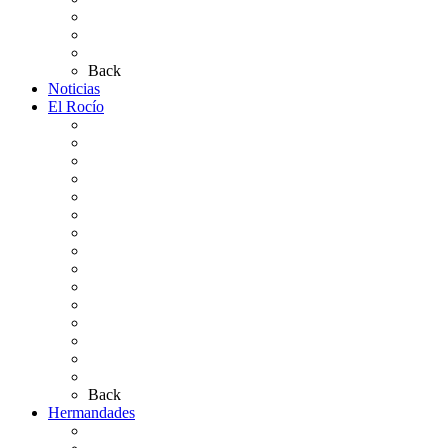
Plano de la Aldea
Planos de los caminos
Preguntas frecuentes
Back
Noticias
El Rocío
Qué es el Rocío
La Leyenda
Ir al Rocío
La Virgen del Rocío
La Coronación
Cronología
El Rocío Chico
El Traslado
El Camino Europeo
¿Qué sabes del Rocío?
Personajes Ilustres del Rocío
Las Ermitas
El Retablo
Bibliografía
Artículos de autor
Back
Hermandades
Situación de Simpecados 2026