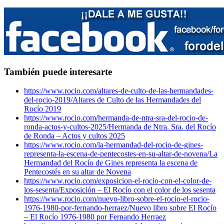
También puede interesarte
https://www.rocio.com/altares-de-culto-de-las-hermandades-
del-rocio-2019/
Altares de Culto de las Hermandades del
Rocío 2019
https://www.rocio.com/hermanda-de-ntra-sra-del-rocio-de-
ronda-actos-y-cultos-2025/
Hermanda de Ntra. Sra. del Rocío
de Ronda – Actos y cultos 2025
https://www.rocio.com/la-hermandad-del-rocio-de-gines-
representa-la-escena-de-pentecostes-en-su-altar-de-novena/
La
Hermandad del Rocío de Gines representa la escena de
Pentecostés en su altar de Novena
https://www.rocio.com/exposicion-el-rocio-con-el-color-de-
los-sesenta/
Exposición – El Rocío con el color de los sesenta
https://www.rocio.com/nuevo-libro-sobre-el-rocio-el-rocio-
1976-1980-por-fernando-herraez/
Nuevo libro sobre El Rocío
– El Rocío 1976-1980 por Fernando Herraez