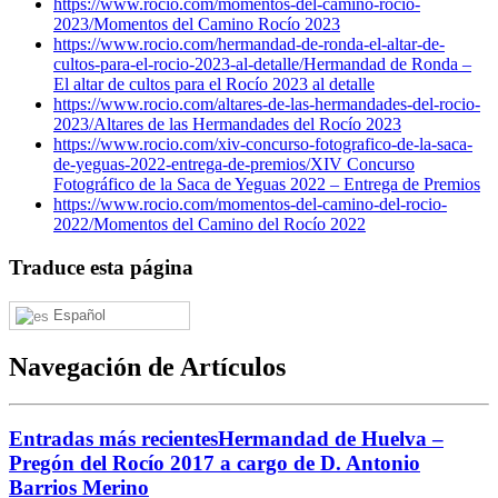
https://www.rocio.com/momentos-del-camino-rocio-
2023/
Momentos del Camino Rocío 2023
https://www.rocio.com/hermandad-de-ronda-el-altar-de-
cultos-para-el-rocio-2023-al-detalle/
Hermandad de Ronda –
El altar de cultos para el Rocío 2023 al detalle
https://www.rocio.com/altares-de-las-hermandades-del-rocio-
2023/
Altares de las Hermandades del Rocío 2023
https://www.rocio.com/xiv-concurso-fotografico-de-la-saca-
de-yeguas-2022-entrega-de-premios/
XIV Concurso
Fotográfico de la Saca de Yeguas 2022 – Entrega de Premios
https://www.rocio.com/momentos-del-camino-del-rocio-
2022/
Momentos del Camino del Rocío 2022
Traduce esta página
Español
Navegación de Artículos
Entradas más recientes
Hermandad de Huelva –
Pregón del Rocío 2017 a cargo de D. Antonio
Barrios Merino