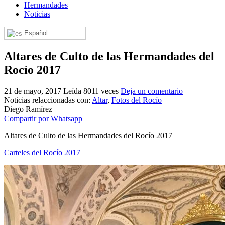
Hermandades
El traslado cada siete años
Noticias
¿Cuales son los actos principales que se celebran en el
Español
Rocío?
Quiero hacer el camino,¿que tengo que hacer?
Altares de Culto de las Hermandades del
Rocío 2017
En el Rocío, ¿dónde me alojo?
21 de mayo, 2017
Leída 8011 veces
Deja un comentario
Noticias relaccionadas con:
Altar
,
Fotos del Rocío
Diego Ramírez
Compartir por Whatsapp
Altares de Culto de las Hermandades del Rocío 2017
Carteles del Rocío 2017