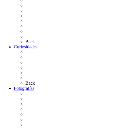
Carteles Rocío 2026
Hermandades y Agrupaciones
Presentación de Hermandades 2026
Los Simpecados Hdades. Filiales
Simpecados Hdades. No Filiales
Las Medallas
Las Carretas
Las Casas de Hermandad
Back
Curiosidades
Las abuelas almonteñas
El techo de la Ermita
Exvotos del Rocío
Saca de Yeguas 2025
El Rocío Chico
Más curiosidades…
Back
Fotografías
Galería Fotográfica
Fotos antiguas
Fotos de Las Carretas
Fotos de la Virgen
La Virgen en el Simpecado
Carteles del Rocío
Fotos de la romería