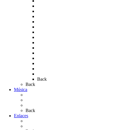
Rocío 2005
Rocío 2006
Rocío 2007
Rocío 2008
Rocío 2009
Rocío 2010
Rocío 2011
Rocío 2012
Rocío 2013
Rocío 2017
Rocio 2015
Rocío 2018
Rocío 2019
Rocío 2022
Rocío 2023
Back
Back
Música
Sevillanas
Salves a La Virgen del Rocío
Videos
Back
Enlaces
Al Rocío
Coros Rocieros