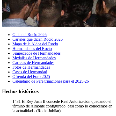
Guía del Rocío 2026
Carteles que dicen Rocío 2026
Mapa de la Aldea del Rocío
Hermandades del Rocío
Simpecados de Hermandades
Medallas de Hermandades
Carretas de Hermandades
Fotos de Hermandades
Casas de Hermandad
Ofrenda del Foro 2025
Calendario de Peregrinaciones para el 2025-26
Hechos históricos
1431
El Rey Juan II concede Real Autorización quedando el
término de Almonte configurado casi como lo conocemos en
la actualidad - (Rocío Jubilar)