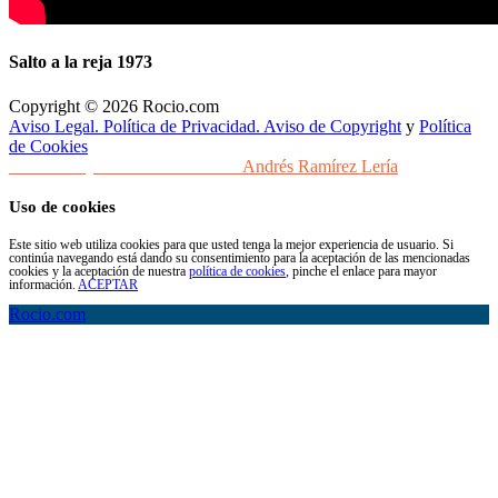
Salto a la reja 1973
Copyright © 2026 Rocio.com
Aviso Legal. Política de Privacidad. Aviso de Copyright
y
Política
de Cookies
Desarrollo y Diseño Web Sevilla
Andrés Ramírez Lería
Uso de cookies
Este sitio web utiliza cookies para que usted tenga la mejor experiencia de usuario. Si
continúa navegando está dando su consentimiento para la aceptación de las mencionadas
cookies y la aceptación de nuestra
política de cookies
, pinche el enlace para mayor
información.
ACEPTAR
Rocio.com