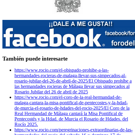
También puede interesarte
https://www.rocio.com/el-obispado-prohibe-a-las-
hermandades-rocieras-de-malaga-llevar-sus-simpecados-al-
rosario-jubilar-del-26-de-abril-de-2025/
El Obispado prohíbe a
las hermandades rocieras de Málaga llevar sus simpecados al
Rosario Jubilar del 26 de abril de 2025
https://www.rocio.com/el-coro-de-la-real-hermandad-de-
malaga-cantara-la-misa-pontifical-de-pentecostes-y-la-hdad-
de-murcia-el-rosario-de-hdades-del-rocio-2025/
El Coro de la
Real Hermandad de Málaga cantará la Misa Pontifical de
Pentecostés y la Hdad. de Murcia el Rosario de Hdades. del
Rocío 2025.
https://www.rocio.com/peregrinaciones-extraordinarias-de-las-