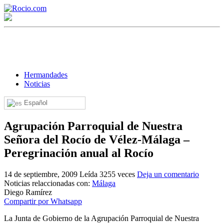
Hermandades
Noticias
Español
¡Bienvenido! Soy el asistente virtual de rocio.com.
Agrupación Parroquial de Nuestra
¿En qué puedo ayudarte?
Señora del Rocío de Vélez-Málaga –
Peregrinación anual al Rocío
Historia de la Virgen del Rocío
14 de septiembre, 2009
Leída 3255 veces
Deja un comentario
¿Cuándo es la romería del Rocío?
Noticias relaccionadas con:
Málaga
Diego Ramírez
¿Cuántas hermandades participan en la romería?
Compartir por Whatsapp
¿Cuándo se construyó la primera ermita?
La Junta de Gobierno de la Agrupación Parroquial de Nuestra