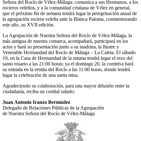
Señora del Rocío de Vélez-Málaga; comunica a sus Hermanos, a los
El traslado cada siete años
rocieros veleños, y a la comunidad cristiana de Vélez en general,
que el próximo fin de semana tendrá lugar la peregrinación anual de
¿Cuales son los actos principales que se celebran en el
la agrupación rociera veleña ante la Blanca Paloma, conmemorando
Rocío?
este año, su XVII edición.
Quiero hacer el camino,¿que tengo que hacer?
La Agrupación de Nuestra Señora del Rocío de Vélez-Málaga, la
más antigua de nuestra comarca, acompañará, participará en los
En el Rocío, ¿dónde me alojo?
actos y hará su presentación junto a su madrina, la Ilustre y
Venerable Hermandad del Rocío de Málaga – La Caleta. El sábado
19, en la Casa de Hermandad de la misma tendrá lugar el rezo del
santo rosario a las 21:00 horas; ya el domingo 20, la comitiva hará
su entrada en la ermita del Rocío a las 11:00 horas, donde tendrá
lugar la celebración de una santa misa.
Agradeciendo su colaboración, para una mayor difusión entre la
ciudadanía, reciba un cordial saludo:
Juan Antonio Iranzo Bermúdez
Delegado de Relaciones Públicas de la Agrupación
de Nuestra Señora del Rocío de Vélez-Málaga