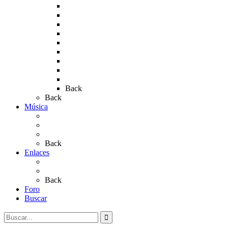
Rocío 2011
Rocío 2012
Rocío 2013
Rocío 2017
Rocio 2015
Rocío 2018
Rocío 2019
Rocío 2022
Rocío 2023
Back
Back
Música
Sevillanas
Salves a La Virgen del Rocío
Videos
Back
Enlaces
Al Rocío
Coros Rocieros
Back
Foro
Buscar