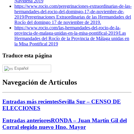
Navideña 2019
https://www.rocio.com/peregrinaciones-extraordinarias-de-las-
hermandades-del-rocio-del-domingo-17-de-noviembre-de-
2019/
Peregrinaciones Extraordinarias de las Hermandades del
Rocío del domingo 17 de noviembre de 2019.
https://www.rocio.com/las-hermandades-del-rocio-de-la-
provincia-de-malaga-unidas-en-la-misa-pontifical-2019/
Las
Hermandades del Rocío de la Provincia de Málaga unidas en
la Misa Pontifical 2019
Traduce esta página
Español
Navegación de Artículos
Entradas más recientes
Sevilla Sur – CENSO DE
ELECCIONES
Entradas anteriores
RONDA – Juan Martín Gil del
Corral elegido nuevo Hno. Mayor