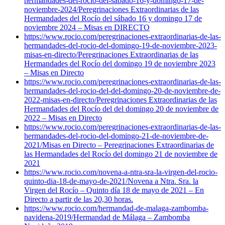
hermandades-del-rocio-del-sabado-16-y-domingo-17-de-
noviembre-2024/
Peregrinaciones Extraordinarias de las
Hermandades del Rocío del sábado 16 y domingo 17 de
noviembre 2024 – Misas en DIRECTO
https://www.rocio.com/peregrinaciones-extraordinarias-de-las-
hermandades-del-rocio-del-domingo-19-de-noviembre-2023-
misas-en-directo/
Peregrinaciones Extraordinarias de las
Hermandades del Rocío del domingo 19 de noviembre 2023
– Misas en Directo
https://www.rocio.com/peregrinaciones-extraordinarias-de-las-
hermandades-del-rocio-del-del-domingo-20-de-noviembre-de-
2022-misas-en-directo/
Peregrinaciones Extraordinarias de las
Hermandades del Rocío del del domingo 20 de noviembre de
2022 – Misas en Directo
https://www.rocio.com/peregrinaciones-extraordinarias-de-las-
hermandades-del-rocio-del-domingo-21-de-noviembre-de-
2021/
Misas en Directo – Peregrinaciones Extraordinarias de
las Hermandades del Rocío del domingo 21 de noviembre de
2021
https://www.rocio.com/novena-a-ntra-sra-la-virgen-del-rocio-
quinto-dia-18-de-mayo-de-2021/
Novena a Ntra. Sra. la
Virgen del Rocío – Quinto día 18 de mayo de 2021 – En
Directo a partir de las 20,30 horas.
https://www.rocio.com/hermandad-de-malaga-zambomba-
navidena-2019/
Hermandad de Málaga – Zambomba