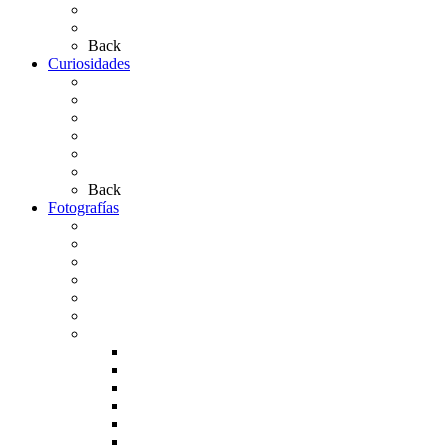
Las Carretas
Las Casas de Hermandad
Back
Curiosidades
Las abuelas almonteñas
El techo de la Ermita
Exvotos del Rocío
Saca de Yeguas 2025
El Rocío Chico
Más curiosidades…
Back
Fotografías
Galería Fotográfica
Fotos antiguas
Fotos de Las Carretas
Fotos de la Virgen
La Virgen en el Simpecado
Carteles del Rocío
Fotos de la romería
Rocío 2005
Rocío 2006
Rocío 2007
Rocío 2008
Rocío 2009
Rocío 2010