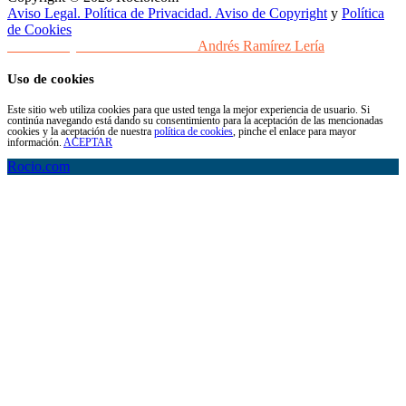
Aviso Legal. Política de Privacidad. Aviso de Copyright
y
Política
de Cookies
Desarrollo y Diseño Web Sevilla
Andrés Ramírez Lería
Uso de cookies
Este sitio web utiliza cookies para que usted tenga la mejor experiencia de usuario. Si
continúa navegando está dando su consentimiento para la aceptación de las mencionadas
cookies y la aceptación de nuestra
política de cookies
, pinche el enlace para mayor
información.
ACEPTAR
Rocio.com