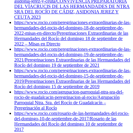
asidonia-jerez-y-ceuta/
CONVIVENCIA PREPARATORIA
DEL VÍACRUCIS DE LAS HERMANDADES DE NTRA
SRA DEL ROCÍO DE CÁDIZ, ASIDONIA JEREZ Y
CEUTA 2023
https://www.rocio.com/peregrinaciones-extraordinarias-de-las-
hermandades-del-rocio-del-domingo-18-de-septiembre-de-
2022-misas-en-directo/
Peregrinaciones Extraordinarias de las
Hermandades del Rocío del domingo 18 de septiembre de
2022 – Misas en Directo
https://www.rocio.com/peregrinaciones-extraordinarias-de-las-
hermandades-del-rocio-del-domingo-19-de-septiembre-de-
2021/
Peregrinaciones Extraordinarias de las Hermandades del
Rocío del domingo 19 de septiembre de 2021
https://www.rocio.com/peregrinaciones-extraordinarias-de-las-
hermandades-del-rocio-del-domingo-15-de-septiembre-de-
2019/
Peregrinaciones Extraordinarias de las Hermandades del
Rocío del domingo 15 de septiembre de 2019
https://www.rocio.com/agrupacion-parroquial-ntra-sra-del-
rocio-de-guadalcacin-peregrinacion-al-rocio/
Agrupación
Parroquial Ntra. Sra. del Rocío de Guadalcacín –
Peregrinación al Rocío
https://www.rocio.com/rosario-de-las-hermandades-del-rocio-
del-domingo-10-de-septiembre-de-2017/
Rosario de las
Hermandades del Rocío del domingo 10 de septiembre de
2017