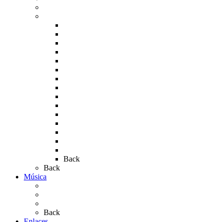
Carteles del Rocío
Fotos de la romería
Rocío 2005
Rocío 2006
Rocío 2007
Rocío 2008
Rocío 2009
Rocío 2010
Rocío 2011
Rocío 2012
Rocío 2013
Rocío 2017
Rocio 2015
Rocío 2018
Rocío 2019
Rocío 2022
Rocío 2023
Back
Back
Música
Sevillanas
Salves a La Virgen del Rocío
Videos
Back
Enlaces