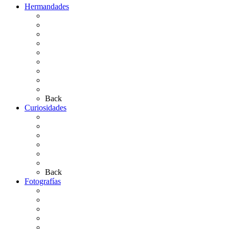
Hermandades
Situación de Simpecados 2026
Carteles Rocío 2026
Hermandades y Agrupaciones
Presentación de Hermandades 2026
Los Simpecados Hdades. Filiales
Simpecados Hdades. No Filiales
Las Medallas
Las Carretas
Las Casas de Hermandad
Back
Curiosidades
Las abuelas almonteñas
El techo de la Ermita
Exvotos del Rocío
Saca de Yeguas 2025
El Rocío Chico
Más curiosidades…
Back
Fotografías
Galería Fotográfica
Fotos antiguas
Fotos de Las Carretas
Fotos de la Virgen
La Virgen en el Simpecado