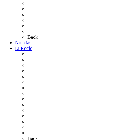
Altares de Culto 2026
Pases Romería 2026
Carteles Rocío 2026
Plano de la Aldea
Planos de los caminos
Preguntas frecuentes
Back
Noticias
El Rocío
Qué es el Rocío
La Leyenda
Ir al Rocío
La Virgen del Rocío
La Coronación
Cronología
El Rocío Chico
El Traslado
El Camino Europeo
¿Qué sabes del Rocío?
Personajes Ilustres del Rocío
Las Ermitas
El Retablo
Bibliografía
Artículos de autor
Back