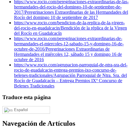
https://www.rocio.com/peregrinaciones-extraordinarias-de-las-
hermandades-del-rocio-del-domingo-10-de-septiembre-de-
2017/
Peregrinaciones Extraordinarias de las Hermandades del
Rocío del domingo 10 de septiembre de 2017
https://www.rocio.com/bendicion-de-la-replica-de-la-virgen-
del-rocio-en-guadalcacin/
Bendición de la réplica de la Virgen
del Rocío en Guadalcacín
https://www.rocio.com/peregrinaciones-extraordinarias-de-
hermandades-el-miercoles-12-sabado-15-y-domingo-16-de-
octubre-de-2016/
Peregrinaciones Extraordinarias de
Hermandades el miércoles 12, sábado 15 y domingo 16 de
octubre de 2016
https://www.rocio.com/agrupacion-parroquial-de-ntra-sra-del-
rocio-de-guadalcacin-entrega-premios-ixo-concurso-de-
belenes-tradicionales/
Agrupación Parroquial de Ntra. Sra. del
Rocío de Guadalcacín – Entrega Premios IXº Concurso de
Belenes Tradicionales
Traduce esta página
Español
Navegación de Artículos