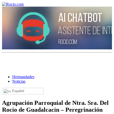
¡Bienvenido! Soy el asistente virtual de rocio.com.
¿En qué puedo ayudarte?
Hermandades
Noticias
Historia de la Virgen del Rocío
Español
¿Cuándo es la romería del Rocío?
¿Cuántas hermandades participan en la romería?
Agrupación Parroquial de Ntra. Sra. Del
Rocío de Guadalcacín – Peregrinación
¿Cuándo se construyó la primera ermita?