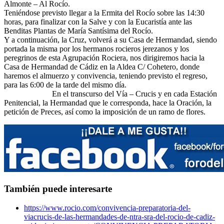
Almonte – Al Rocío.
Teniéndose previsto llegar a la Ermita del Rocío sobre las 14:30
horas, para finalizar con la Salve y con la Eucaristía ante las
Benditas Plantas de María Santísima del Rocío.
Y a continuación, la Cruz, volverá a su Casa de Hermandad, siendo
portada la misma por los hermanos rocieros jerezanos y los
peregrinos de esta Agrupación Rociera, nos dirigiremos hacia la
Casa de Hermandad de Cádiz en la Aldea C/ Cohetero, donde
haremos el almuerzo y convivencia, teniendo previsto el regreso,
para las 6:00 de la tarde del mismo día.
En el transcurso del Vía – Crucis y en cada Estación
Penitencial, la Hermandad que le corresponda, hace la Oración, la
petición de Preces, así como la imposición de un ramo de flores.
También puede interesarte
https://www.rocio.com/convivencia-preparatoria-del-
viacrucis-de-las-hermandades-de-ntra-sra-del-rocio-de-cadiz-