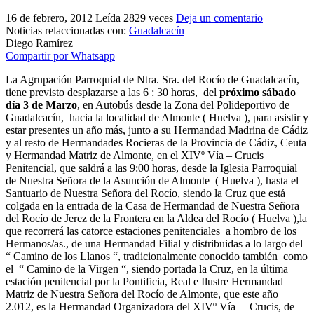
El traslado cada siete años
16 de febrero, 2012
Leída 2829 veces
Deja un comentario
Noticias relaccionadas con:
Guadalcacín
¿Cuales son los actos principales que se celebran en el
Diego Ramírez
Rocío?
Compartir por Whatsapp
Quiero hacer el camino,¿que tengo que hacer?
La Agrupación Parroquial de Ntra. Sra. del Rocío de Guadalcacín,
tiene previsto desplazarse a las 6 : 30 horas, del
próximo sábado
En el Rocío, ¿dónde me alojo?
día 3 de Marzo
, en Autobús desde la Zona del Polideportivo de
Guadalcacín, hacia la localidad de Almonte ( Huelva ), para asistir y
estar presentes un año más, junto a su Hermandad Madrina de Cádiz
y al resto de Hermandades Rocieras de la Provincia de Cádiz, Ceuta
y Hermandad Matriz de Almonte, en el XIVº Vía – Crucis
Penitencial, que saldrá a las 9:00 horas, desde la Iglesia Parroquial
de Nuestra Señora de la Asunción de Almonte ( Huelva ), hasta el
Santuario de Nuestra Señora del Rocío, siendo la Cruz que está
colgada en la entrada de la Casa de Hermandad de Nuestra Señora
del Rocío de Jerez de la Frontera en la Aldea del Rocío ( Huelva ),la
que recorrerá las catorce estaciones penitenciales a hombro de los
Hermanos/as., de una Hermandad Filial y distribuidas a lo largo del
“ Camino de los Llanos “, tradicionalmente conocido también como
el “ Camino de la Virgen “, siendo portada la Cruz, en la última
estación penitencial por la Pontificia, Real e Ilustre Hermandad
Matriz de Nuestra Señora del Rocío de Almonte, que este año
2.012, es la Hermandad Organizadora del XIVº Vía – Crucis, de