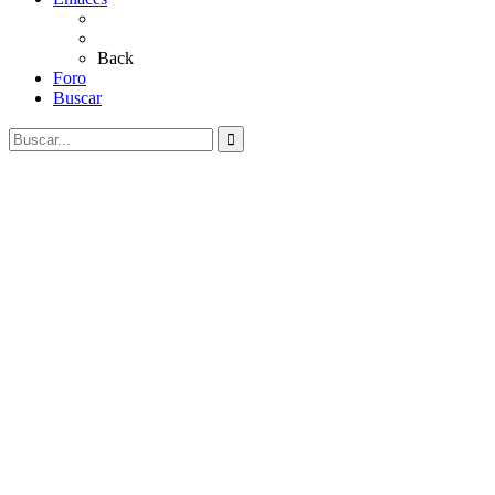
Al Rocío
Coros Rocieros
Back
Foro
Buscar