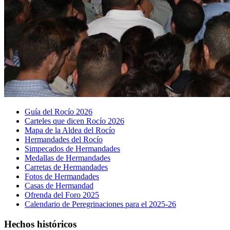
Guía del Rocío 2026
Carteles que dicen Rocío 2026
Mapa de la Aldea del Rocío
Hermandades del Rocío
Simpecados de Hermandades
Medallas de Hermandades
Carretas de Hermandades
Fotos de Hermandades
Casas de Hermandad
Ofrenda del Foro 2025
Calendario de Peregrinaciones para el 2025-26
Hechos históricos