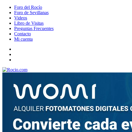
Foro del Rocío
Foro de Sevillanas
Videos
Libro de Visitas
Preguntas Frecuentes
Contacto
Mi cuenta