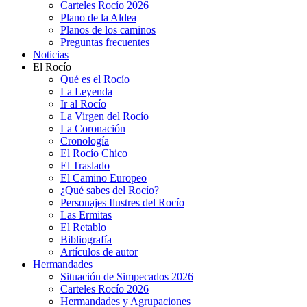
Carteles Rocío 2026
Plano de la Aldea
Planos de los caminos
Preguntas frecuentes
Noticias
El Rocío
Qué es el Rocío
La Leyenda
Ir al Rocío
La Virgen del Rocío
La Coronación
Cronología
El Rocío Chico
El Traslado
El Camino Europeo
¿Qué sabes del Rocío?
Personajes Ilustres del Rocío
Las Ermitas
El Retablo
Bibliografía
Artículos de autor
Hermandades
Situación de Simpecados 2026
Carteles Rocío 2026
Hermandades y Agrupaciones