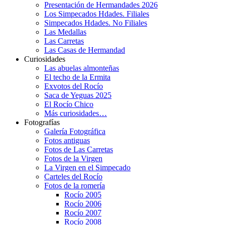
Presentación de Hermandades 2026
Los Simpecados Hdades. Filiales
Simpecados Hdades. No Filiales
Las Medallas
Las Carretas
Las Casas de Hermandad
Curiosidades
Las abuelas almonteñas
El techo de la Ermita
Exvotos del Rocío
Saca de Yeguas 2025
El Rocío Chico
Más curiosidades…
Fotografías
Galería Fotográfica
Fotos antiguas
Fotos de Las Carretas
Fotos de la Virgen
La Virgen en el Simpecado
Carteles del Rocío
Fotos de la romería
Rocío 2005
Rocío 2006
Rocío 2007
Rocío 2008