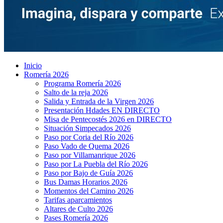
Inicio
Romería 2026
Programa Romería 2026
Salto de la reja 2026
Salida y Entrada de la Virgen 2026
Presentación Hdades EN DIRECTO
Misa de Pentecostés 2026 en DIRECTO
Situación Simpecados 2026
Paso por Coria del Río 2026
Paso Vado de Quema 2026
Paso por Villamanrique 2026
Paso por La Puebla del Río 2026
Paso por Bajo de Guía 2026
Bus Damas Horarios 2026
Momentos del Camino 2026
Tarifas aparcamientos
Altares de Culto 2026
Pases Romería 2026