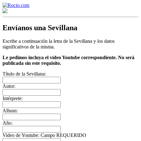
Envíanos una Sevillana
Escribe a continuación la letra de la Sevillana y los datos
significativos de la misma.
Le pedimos incluya el vídeo Youtube correspondiente. No será
publicada sin este requisito.
¡Bienvenido! Soy el asistente virtual de rocio.com.
Título de la Sevillana:
¿En qué puedo ayudarte?
Autor:
Intérprete:
Historia de la Virgen del Rocío
Album:
¿Cuándo es la romería del Rocío?
Año:
¿Cuántas hermandades participan en la romería?
Video de Youtube: Campo REQUERIDO
¿Cuándo se construyó la primera ermita?