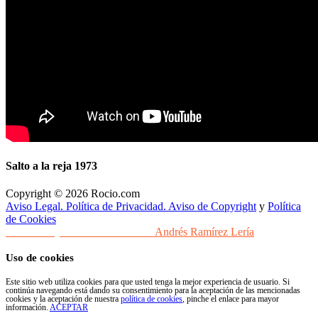
Salto a la reja 1973
Copyright © 2026 Rocio.com
Aviso Legal. Política de Privacidad. Aviso de Copyright
y
Política
de Cookies
Desarrollo y Diseño Web Sevilla
Andrés Ramírez Lería
Uso de cookies
Este sitio web utiliza cookies para que usted tenga la mejor experiencia de usuario. Si
continúa navegando está dando su consentimiento para la aceptación de las mencionadas
cookies y la aceptación de nuestra
política de cookies
, pinche el enlace para mayor
información.
ACEPTAR