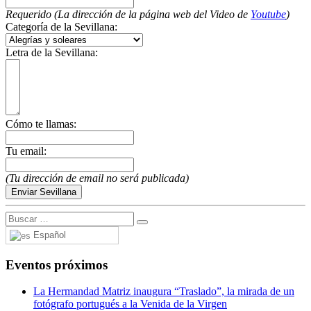
Requerido (La dirección de la página web del Video de
Youtube
)
El traslado cada siete años
Categoría de la Sevillana:
¿Cuales son los actos principales que se celebran en el
Rocío?
Letra de la Sevillana:
Quiero hacer el camino,¿que tengo que hacer?
En el Rocío, ¿dónde me alojo?
Cómo te llamas:
Tu email:
(Tu dirección de email no será publicada)
Español
Eventos próximos
La Hermandad Matriz inaugura “Traslado”, la mirada de un
fotógrafo portugués a la Venida de la Virgen