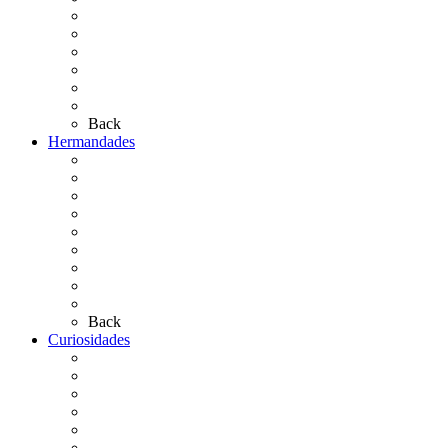
¿Qué sabes del Rocío?
Personajes Ilustres del Rocío
Las Ermitas
El Retablo
Bibliografía
Artículos de autor
Back
Hermandades
Situación de Simpecados 2026
Carteles Rocío 2026
Hermandades y Agrupaciones
Presentación de Hermandades 2026
Los Simpecados Hdades. Filiales
Simpecados Hdades. No Filiales
Las Medallas
Las Carretas
Las Casas de Hermandad
Back
Curiosidades
Las abuelas almonteñas
El techo de la Ermita
Exvotos del Rocío
Saca de Yeguas 2025
El Rocío Chico
Más curiosidades…