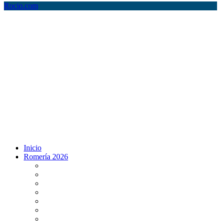
Rocio.com
Inicio
Romería 2026
Programa Romería 2026
Salto de la reja 2026
Salida y Entrada de la Virgen 2026
Presentación Hdades EN DIRECTO
Misa de Pentecostés 2026 en DIRECTO
Situación Simpecados 2026
Paso por Coria del Río 2026