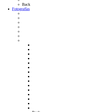
Back
Fotografías
Galería Fotográfica
Fotos antiguas
Fotos de Las Carretas
Fotos de la Virgen
La Virgen en el Simpecado
Carteles del Rocío
Fotos de la romería
Rocío 2005
Rocío 2006
Rocío 2007
Rocío 2008
Rocío 2009
Rocío 2010
Rocío 2011
Rocío 2012
Rocío 2013
Rocío 2017
Rocio 2015
Rocío 2018
Rocío 2019
Rocío 2022
Rocío 2023