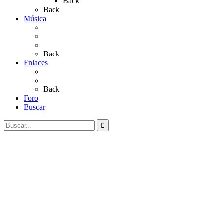
Back
Back
Música
Sevillanas
Salves a La Virgen del Rocío
Videos
Back
Enlaces
Al Rocío
Coros Rocieros
Back
Foro
Buscar