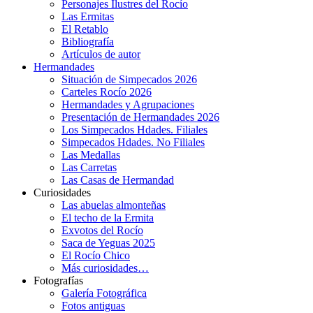
Personajes Ilustres del Rocío
Las Ermitas
El Retablo
Bibliografía
Artículos de autor
Hermandades
Situación de Simpecados 2026
Carteles Rocío 2026
Hermandades y Agrupaciones
Presentación de Hermandades 2026
Los Simpecados Hdades. Filiales
Simpecados Hdades. No Filiales
Las Medallas
Las Carretas
Las Casas de Hermandad
Curiosidades
Las abuelas almonteñas
El techo de la Ermita
Exvotos del Rocío
Saca de Yeguas 2025
El Rocío Chico
Más curiosidades…
Fotografías
Galería Fotográfica
Fotos antiguas