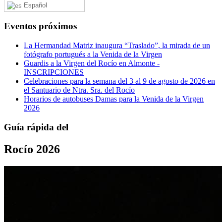
Español
Eventos próximos
La Hermandad Matriz inaugura “Traslado”, la mirada de un
fotógrafo portugués a la Venida de la Virgen
Guardis a la Virgen del Rocío en Almonte -
INSCRIPCIONES
Celebraciones para la semana del 3 al 9 de agosto de 2026 en
el Santuario de Ntra. Sra. del Rocío
Horarios de autobuses Damas para la Venida de la Virgen
2026
Guía rápida del
Rocío 2026