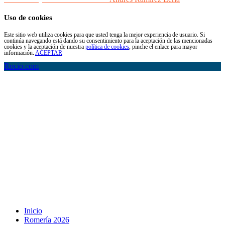
Uso de cookies
Este sitio web utiliza cookies para que usted tenga la mejor experiencia de usuario. Si
continúa navegando está dando su consentimiento para la aceptación de las mencionadas
cookies y la aceptación de nuestra
política de cookies
, pinche el enlace para mayor
información.
ACEPTAR
Rocio.com
Inicio
Romería 2026