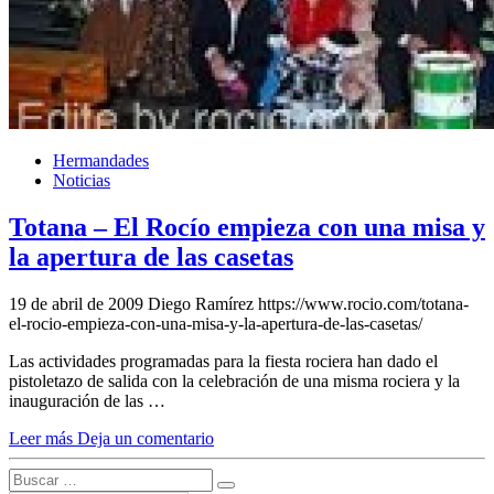
El traslado cada siete años
¿Cuales son los actos principales que se celebran en el
Rocío?
Quiero hacer el camino,¿que tengo que hacer?
En el Rocío, ¿dónde me alojo?
Hermandades
Noticias
Totana – El Rocío empieza con una misa y
la apertura de las casetas
19 de abril de 2009
Diego Ramírez
https://www.rocio.com/totana-
el-rocio-empieza-con-una-misa-y-la-apertura-de-las-casetas/
Las actividades programadas para la fiesta rociera han dado el
pistoletazo de salida con la celebración de una misma rociera y la
inauguración de las …
Leer más
Deja un comentario