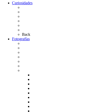
Curiosidades
Las abuelas almonteñas
El techo de la Ermita
Exvotos del Rocío
Saca de Yeguas 2025
El Rocío Chico
Más curiosidades…
Back
Fotografías
Galería Fotográfica
Fotos antiguas
Fotos de Las Carretas
Fotos de la Virgen
La Virgen en el Simpecado
Carteles del Rocío
Fotos de la romería
Rocío 2005
Rocío 2006
Rocío 2007
Rocío 2008
Rocío 2009
Rocío 2010
Rocío 2011
Rocío 2012
Rocío 2013