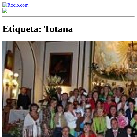
Etiqueta:
Totana
¡Bienvenido! Soy el asistente virtual de rocio.com.
¿En qué puedo ayudarte?
Historia de la Virgen del Rocío
¿Cuándo es la romería del Rocío?
¿Cuántas hermandades participan en la romería?
¿Cuándo se construyó la primera ermita?