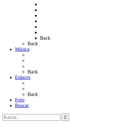
Rocío 2017
Rocio 2015
Rocío 2018
Rocío 2019
Rocío 2022
Rocío 2023
Back
Back
Música
Sevillanas
Salves a La Virgen del Rocío
Videos
Back
Enlaces
Al Rocío
Coros Rocieros
Back
Foro
Buscar