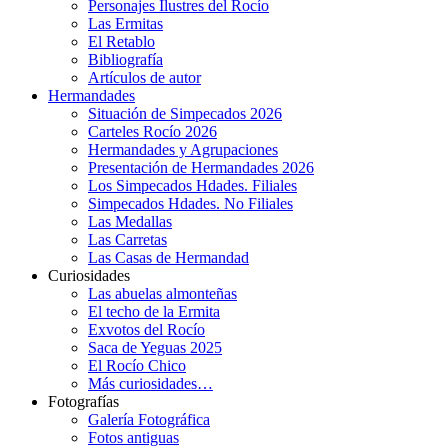
Personajes Ilustres del Rocío
Las Ermitas
El Retablo
Bibliografía
Artículos de autor
Hermandades
Situación de Simpecados 2026
Carteles Rocío 2026
Hermandades y Agrupaciones
Presentación de Hermandades 2026
Los Simpecados Hdades. Filiales
Simpecados Hdades. No Filiales
Las Medallas
Las Carretas
Las Casas de Hermandad
Curiosidades
Las abuelas almonteñas
El techo de la Ermita
Exvotos del Rocío
Saca de Yeguas 2025
El Rocío Chico
Más curiosidades…
Fotografías
Galería Fotográfica
Fotos antiguas