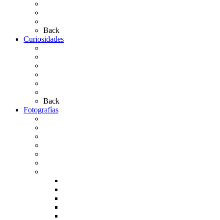
Las Medallas
Las Carretas
Las Casas de Hermandad
Back
Curiosidades
Las abuelas almonteñas
El techo de la Ermita
Exvotos del Rocío
Saca de Yeguas 2025
El Rocío Chico
Más curiosidades…
Back
Fotografías
Galería Fotográfica
Fotos antiguas
Fotos de Las Carretas
Fotos de la Virgen
La Virgen en el Simpecado
Carteles del Rocío
Fotos de la romería
Rocío 2005
Rocío 2006
Rocío 2007
Rocío 2008
Rocío 2009