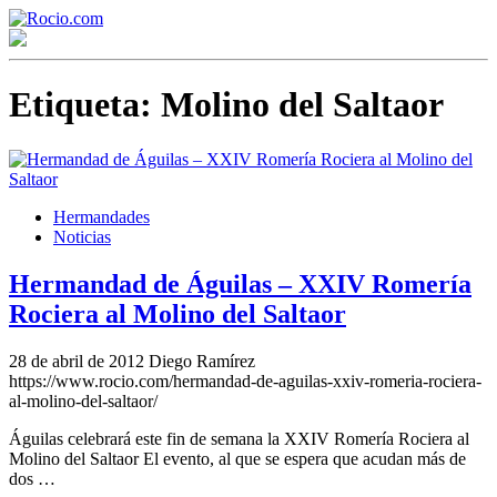
Etiqueta:
Molino del Saltaor
Hermandades
Noticias
¡Bienvenido! Soy el asistente virtual de rocio.com.
¿En qué puedo ayudarte?
Hermandad de Águilas – XXIV Romería
Rociera al Molino del Saltaor
Historia de la Virgen del Rocío
28 de abril de 2012
Diego Ramírez
https://www.rocio.com/hermandad-de-aguilas-xxiv-romeria-rociera-
¿Cuándo es la romería del Rocío?
al-molino-del-saltaor/
Águilas celebrará este fin de semana la XXIV Romería Rociera al
¿Cuántas hermandades participan en la romería?
Molino del Saltaor El evento, al que se espera que acudan más de
dos …
¿Cuándo se construyó la primera ermita?