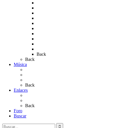
Rocío 2010
Rocío 2011
Rocío 2012
Rocío 2013
Rocío 2017
Rocio 2015
Rocío 2018
Rocío 2019
Rocío 2022
Rocío 2023
Back
Back
Música
Sevillanas
Salves a La Virgen del Rocío
Videos
Back
Enlaces
Al Rocío
Coros Rocieros
Back
Foro
Buscar