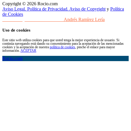
Copyright © 2026 Rocio.com
Aviso Legal. Política de Privacidad. Aviso de Copyright
y
Política
de Cookies
Desarrollo y Diseño Web Sevilla
Andrés Ramírez Lería
Uso de cookies
Este sitio web utiliza cookies para que usted tenga la mejor experiencia de usuario. Si
continúa navegando está dando su consentimiento para la aceptación de las mencionadas
cookies y la aceptación de nuestra
política de cookies
, pinche el enlace para mayor
información.
ACEPTAR
Rocio.com