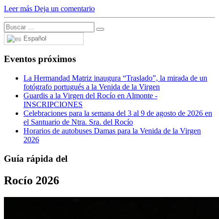
Leer más
Deja un comentario
El traslado cada siete años
¿Cuales son los actos principales que se celebran en el
Rocío?
Español
Quiero hacer el camino,¿que tengo que hacer?
Eventos próximos
En el Rocío, ¿dónde me alojo?
La Hermandad Matriz inaugura “Traslado”, la mirada de un
fotógrafo portugués a la Venida de la Virgen
Guardis a la Virgen del Rocío en Almonte -
INSCRIPCIONES
Celebraciones para la semana del 3 al 9 de agosto de 2026 en
el Santuario de Ntra. Sra. del Rocío
Horarios de autobuses Damas para la Venida de la Virgen
2026
Guía rápida del
Rocío 2026