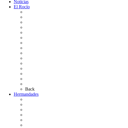
Noticias
El Rocío
Qué es el Rocío
La Leyenda
Ir al Rocío
La Virgen del Rocío
La Coronación
Cronología
El Rocío Chico
El Traslado
El Camino Europeo
¿Qué sabes del Rocío?
Personajes Ilustres del Rocío
Las Ermitas
El Retablo
Bibliografía
Artículos de autor
Back
Hermandades
Situación de Simpecados 2026
Carteles Rocío 2026
Hermandades y Agrupaciones
Presentación de Hermandades 2026
Los Simpecados Hdades. Filiales
Simpecados Hdades. No Filiales