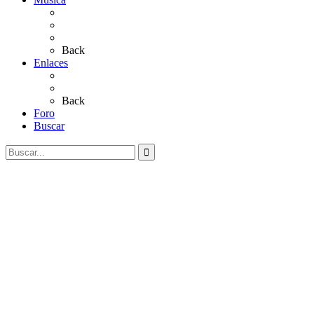
Sevillanas
Salves a La Virgen del Rocío
Videos
Back
Enlaces
Al Rocío
Coros Rocieros
Back
Foro
Buscar