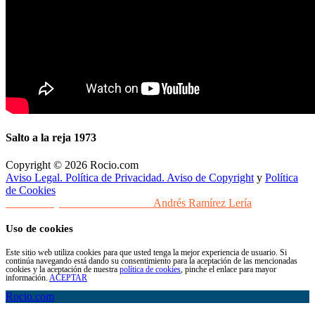
Salto a la reja 1973
Copyright © 2026 Rocio.com
Aviso Legal. Política de Privacidad. Aviso de Copyright
y
Política
de Cookies
Desarrollo y Diseño Web Sevilla
Andrés Ramírez Lería
Uso de cookies
Este sitio web utiliza cookies para que usted tenga la mejor experiencia de usuario. Si
continúa navegando está dando su consentimiento para la aceptación de las mencionadas
cookies y la aceptación de nuestra
política de cookies
, pinche el enlace para mayor
información.
ACEPTAR
Rocio.com