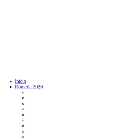
Inicio
Romería 2026
Programa Romería 2026
Salto de la reja 2026
Salida y Entrada de la Virgen 2026
Presentación Hdades EN DIRECTO
Misa de Pentecostés 2026 en DIRECTO
Situación Simpecados 2026
Paso por Coria del Río 2026
Paso Vado de Quema 2026
Paso por Villamanrique 2026