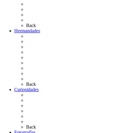
Las Ermitas
El Retablo
Bibliografía
Artículos de autor
Back
Hermandades
Situación de Simpecados 2026
Carteles Rocío 2026
Hermandades y Agrupaciones
Presentación de Hermandades 2026
Los Simpecados Hdades. Filiales
Simpecados Hdades. No Filiales
Las Medallas
Las Carretas
Las Casas de Hermandad
Back
Curiosidades
Las abuelas almonteñas
El techo de la Ermita
Exvotos del Rocío
Saca de Yeguas 2025
El Rocío Chico
Más curiosidades…
Back
Fotografías