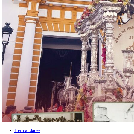
El traslado cada siete años
¿Cuales son los actos principales que se celebran en el
Rocío?
Quiero hacer el camino,¿que tengo que hacer?
En el Rocío, ¿dónde me alojo?
Hermandades