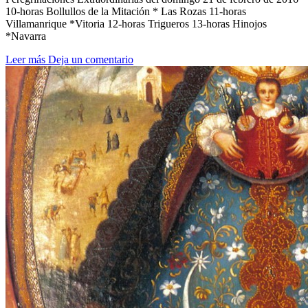
10-horas Bollullos de la Mitación * Las Rozas 11-horas
Villamanrique *Vitoria 12-horas Trigueros 13-horas Hinojos
*Navarra
Leer más
Deja un comentario