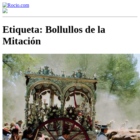
Etiqueta:
Bollullos de la
Mitación
¡Bienvenido! Soy el asistente virtual de rocio.com.
¿En qué puedo ayudarte?
Historia de la Virgen del Rocío
¿Cuándo es la romería del Rocío?
¿Cuántas hermandades participan en la romería?
¿Cuándo se construyó la primera ermita?