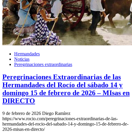
El traslado cada siete años
¿Cuales son los actos principales que se celebran en el
Rocío?
Quiero hacer el camino,¿que tengo que hacer?
En el Rocío, ¿dónde me alojo?
Hermandades
Noticias
Peregrinaciones extraordinarias
Peregrinaciones Extraordinarias de las
Hermandades del Rocío del sábado 14 y
domingo 15 de febrero de 2026 – MIsas en
DIRECTO
9 de febrero de 2026
Diego Ramírez
https://www.rocio.com/peregrinaciones-extraordinarias-de-las-
hermandades-del-rocio-del-sabado-14-y-domingo-15-de-febrero-de-
2026-misas-en-directo/