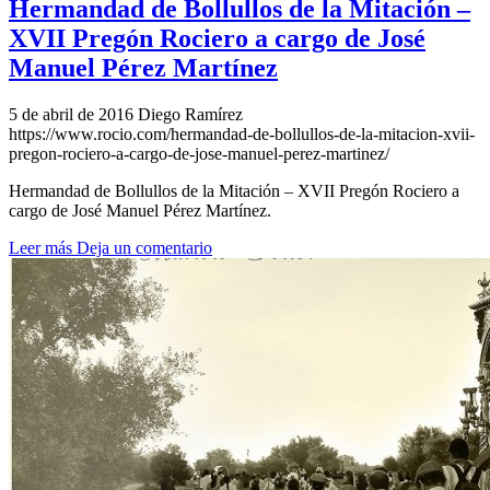
Hermandad de Bollullos de la Mitación –
XVII Pregón Rociero a cargo de José
Manuel Pérez Martínez
5 de abril de 2016
Diego Ramírez
https://www.rocio.com/hermandad-de-bollullos-de-la-mitacion-xvii-
pregon-rociero-a-cargo-de-jose-manuel-perez-martinez/
Hermandad de Bollullos de la Mitación – XVII Pregón Rociero a
cargo de José Manuel Pérez Martínez.
Leer más
Deja un comentario