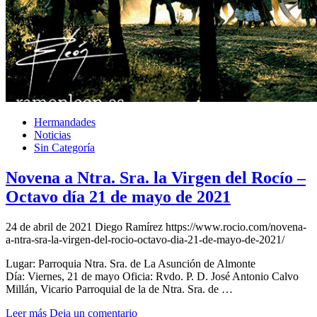
Hermandades
Noticias
Sin Categoría
Novena a Ntra. Sra. la Virgen del Rocío –
Octavo día 21 de mayo de 2021
24 de abril de 2021
Diego Ramírez
https://www.rocio.com/novena-
a-ntra-sra-la-virgen-del-rocio-octavo-dia-21-de-mayo-de-2021/
Lugar: Parroquia Ntra. Sra. de La Asunción de Almonte
Día: Viernes, 21 de mayo Oficia: Rvdo. P. D. José Antonio Calvo
Millán, Vicario Parroquial de la de Ntra. Sra. de …
Leer más
Deja un comentario