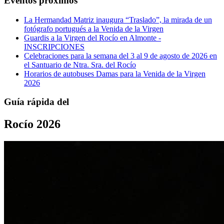
Eventos próximos
La Hermandad Matriz inaugura “Traslado”, la mirada de un
fotógrafo portugués a la Venida de la Virgen
Guardis a la Virgen del Rocío en Almonte -
INSCRIPCIONES
Celebraciones para la semana del 3 al 9 de agosto de 2026 en
el Santuario de Ntra. Sra. del Rocío
Horarios de autobuses Damas para la Venida de la Virgen
2026
Guía rápida del
Rocío 2026