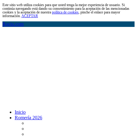
Este sitio web utiliza cookies para que usted tenga la mejor experiencia de usuario. Si
continúa navegando está dando su consentimiento para la aceptación de las mencionadas
cookies y la aceptación de nuestra
política de cookies
, pinche el enlace para mayor
información.
ACEPTAR
Rocio.com
Inicio
Romería 2026
Programa Romería 2026
Salto de la reja 2026
Salida y Entrada de la Virgen 2026