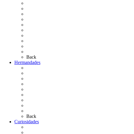
Cronología
El Rocío Chico
El Traslado
El Camino Europeo
¿Qué sabes del Rocío?
Personajes Ilustres del Rocío
Las Ermitas
El Retablo
Bibliografía
Artículos de autor
Back
Hermandades
Situación de Simpecados 2026
Carteles Rocío 2026
Hermandades y Agrupaciones
Presentación de Hermandades 2026
Los Simpecados Hdades. Filiales
Simpecados Hdades. No Filiales
Las Medallas
Las Carretas
Las Casas de Hermandad
Back
Curiosidades
Las abuelas almonteñas
El techo de la Ermita