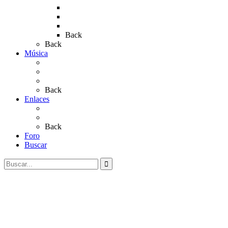
Rocío 2019
Rocío 2022
Rocío 2023
Back
Back
Música
Sevillanas
Salves a La Virgen del Rocío
Videos
Back
Enlaces
Al Rocío
Coros Rocieros
Back
Foro
Buscar