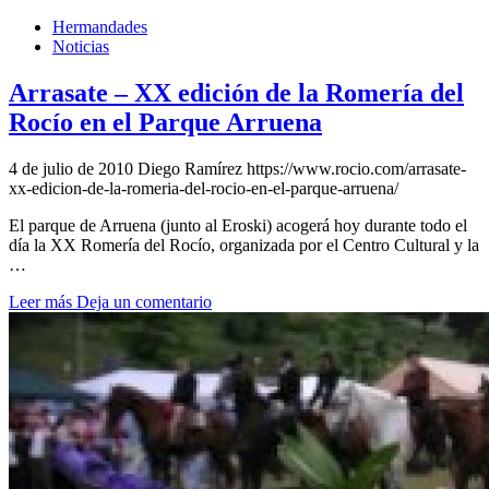
El traslado cada siete años
Hermandades
Noticias
¿Cuales son los actos principales que se celebran en el
Rocío?
Arrasate – XX edición de la Romería del
Quiero hacer el camino,¿que tengo que hacer?
Rocío en el Parque Arruena
En el Rocío, ¿dónde me alojo?
4 de julio de 2010
Diego Ramírez
https://www.rocio.com/arrasate-
xx-edicion-de-la-romeria-del-rocio-en-el-parque-arruena/
El parque de Arruena (junto al Eroski) acogerá hoy durante todo el
día la XX Romería del Rocío, organizada por el Centro Cultural y la
…
Leer más
Deja un comentario