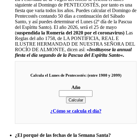
siguiente al Domingo de PENTECOSTÉS, por tanto es una
El traslado cada siete años
fiesta que varia todos los años. Puedes calcular el Domingo de
Pentecostés contando 50 días a continuación del Sábado
¿Cuales son los actos principales que se celebran en el
Santo, y así puedes determinar el Lunes (2º día de la Pascua
Rocío?
del Espíritu Santo). El año 2026, será el 25 de mayo
Quiero hacer el camino,¿que tengo que hacer?
(
suspendida la Romería del 2020 por el coronavirus)
Las
Reglas del año 1758, de LA PONTIFICIA, REAL E
En el Rocío, ¿dónde me alojo?
ILUSTRE HERMANDAD DE NUESTRA SEÑORA DEL
ROCÍO DE ALMONTE, dicen así:
«
Instituyose la annual
fiesta el día segundo de la Pascua del Espíritu Santo
«.
Calcula el Lunes de Pentecostés: (entre 1900 y 2099)
Año
Calcular
¿Cómo se calcula el día?
¿El porqué de las fechas de la Semana Santa?