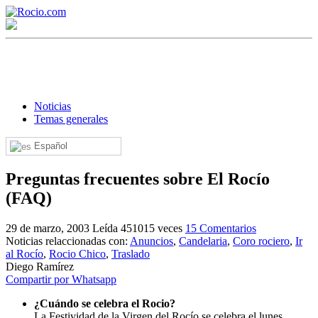
Noticias
Temas generales
Español
¡Bienvenido! Soy el asistente virtual de rocio.com.
Preguntas frecuentes sobre El Rocío
¿En qué puedo ayudarte?
(FAQ)
29 de marzo, 2003
Leída 451015 veces
15 Comentarios
Historia de la Virgen del Rocío
Noticias relaccionadas con:
Anuncios
,
Candelaria
,
Coro rociero
,
Ir
al Rocío
,
Rocio Chico
,
Traslado
¿Cuándo es la romería del Rocío?
Diego Ramírez
Compartir por Whatsapp
¿Cuántas hermandades participan en la romería?
¿Cuándo se celebra el Rocio?
¿Cuándo se construyó la primera ermita?
La Festividad de la Virgen del Rocío se celebra el lunes