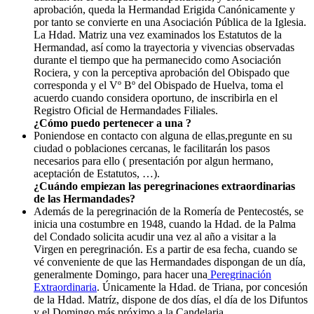
aprobación, queda la Hermandad Erigida Canónicamente y
por tanto se convierte en una Asociación Pública de la Iglesia.
La Hdad. Matriz una vez examinados los Estatutos de la
Hermandad, así como la trayectoria y vivencias observadas
durante el tiempo que ha permanecido como Asociación
Rociera, y con la perceptiva aprobación del Obispado que
corresponda y el Vº Bº del Obispado de Huelva, toma el
acuerdo cuando considera oportuno, de inscribirla en el
Registro Oficial de Hermandades Filiales.
¿Cómo puedo pertenecer a una
?
Poniendose en contacto con alguna de ellas,pregunte en su
ciudad o poblaciones cercanas, le facilitarán los pasos
necesarios para ello ( presentación por algun hermano,
aceptación de Estatutos, …).
¿Cuándo empiezan las peregrinaciones extraordinarias
de las Hermandades?
Además de la peregrinación de la Romería de Pentecostés, se
inicia una costumbre en 1948, cuando la Hdad. de la Palma
del Condado solicita acudir una vez al año a visitar a la
Virgen en peregrinación. Es a partir de esa fecha, cuando se
vé conveniente de que las Hermandades dispongan de un día,
generalmente Domingo, para hacer una
Peregrinación
Extraordinaria
. Únicamente la Hdad. de Triana, por concesión
de la Hdad. Matríz, dispone de dos días, el día de los Difuntos
y el Domingo más próximo a la Candelaria.