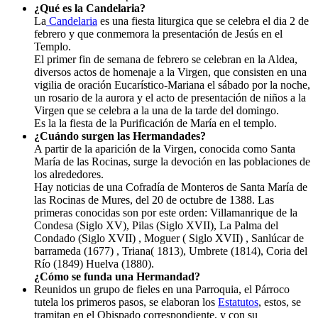
¿Qué es la Candelaria?
La
Candelaria
es una fiesta liturgica que se celebra el dia 2 de
febrero y que conmemora la presentación de Jesús en el
Templo.
El primer fin de semana de febrero se celebran en la Aldea,
diversos actos de homenaje a la Virgen, que consisten en una
vigilia de oración Eucarístico-Mariana el sábado por la noche,
un rosario de la aurora y el acto de presentación de niños a la
Virgen que se celebra a la una de la tarde del domingo.
Es la la fiesta de la Purificación de María en el templo.
¿Cuándo surgen las Hermandades
?
A partir de la aparición de la Virgen, conocida como Santa
María de las Rocinas, surge la devoción en las poblaciones de
los alrededores.
Hay noticias de una Cofradía de Monteros de Santa María de
las Rocinas de Mures, del 20 de octubre de 1388. Las
primeras conocidas son por este orden: Villamanrique de la
Condesa (Siglo XV), Pilas (Siglo XVII), La Palma del
Condado (Siglo XVII) , Moguer ( Siglo XVII) , Sanlúcar de
barrameda (1677) , Triana( 1813), Umbrete (1814), Coria del
Río (1849) Huelva (1880).
¿Cómo se funda una Hermandad?
Reunidos un grupo de fieles en una Parroquia, el Párroco
tutela los primeros pasos, se elaboran los
Estatutos
, estos, se
tramitan en el Obispado correspondiente, y con su