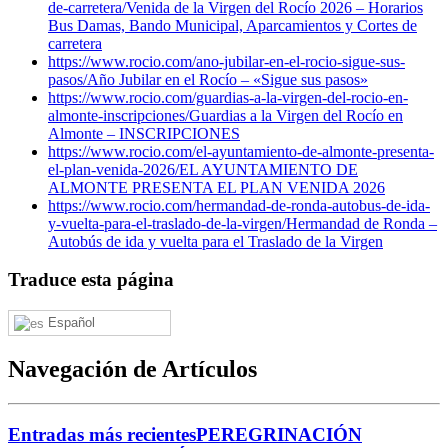
de-carretera/
Venida de la Virgen del Rocío 2026 – Horarios
Bus Damas, Bando Municipal, Aparcamientos y Cortes de
carretera
https://www.rocio.com/ano-jubilar-en-el-rocio-sigue-sus-
pasos/
Año Jubilar en el Rocío – «Sigue sus pasos»
https://www.rocio.com/guardias-a-la-virgen-del-rocio-en-
almonte-inscripciones/
Guardias a la Virgen del Rocío en
Almonte – INSCRIPCIONES
https://www.rocio.com/el-ayuntamiento-de-almonte-presenta-
el-plan-venida-2026/
EL AYUNTAMIENTO DE
ALMONTE PRESENTA EL PLAN VENIDA 2026
https://www.rocio.com/hermandad-de-ronda-autobus-de-ida-
y-vuelta-para-el-traslado-de-la-virgen/
Hermandad de Ronda –
Autobús de ida y vuelta para el Traslado de la Virgen
Traduce esta página
Español
Navegación de Artículos
Entradas más recientes
PEREGRINACIÓN