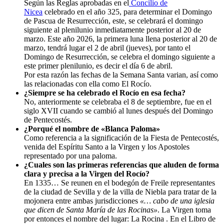
Según las Reglas aprobadas en el
Concilio de
Nicea
celebrado en el año 325, para determinar el Domingo
de Pascua de Resurrección, este, se celebrará el domingo
siguiente al plenilunio inmediatamente posterior al 20 de
marzo. Este año 2026, la primera luna llena posterior al 20 de
marzo, tendrá lugar el 2 de abril (jueves), por tanto el
Domingo de Resurrección, se celebra el domingo siguiente a
este primer plenilunio, es decir el día 6 de abril.
Por esta razón las fechas de la Semana Santa varian, así como
las relacionadas con ella como El Rocío.
¿Siempre se ha celebrado el Rocío en esa fecha?
No, anteriormente se celebraba el 8 de septiembre, fue en el
siglo XVII cuando se cambió al lunes después del Domingo
de Pentecostés.
¿Porqué el nombre de «Blanca Paloma»
Como referencia a la significación de la Fiesta de Pentecostés,
venida del Espíritu Santo a la Virgen y los Apostoles
representado por una paloma.
¿Cuales son las primeras referencias que aluden de forma
clara y precisa a la Virgen del Rocío?
En 1335… Se reunen en el bodegón de Freile representantes
de la ciudad de Sevilla y de la villa de Niebla para tratar de la
mojonera entre ambas jurisdicciones
«… cabo de una iglesia
que dicen de Santa María de las Rocinas»
. La Virgen toma
por entonces el nombre del lugar: La Rocina . En el Libro de