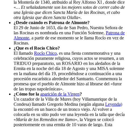
la Montería de 1340, atribuido al Rey Alfonso XI , donde dice
«
… Et señaladamente son los mejores sotos de correr cabo de
una Iglesia que dicen Sancta María de las Rocinas, et cabo
otra Iglesia que dicen Sancta Olalla
«.
¿Desde cuándo es Patrona de Almonte?
El 29 de Junio de 1653, día de San Pedro, Nuestra Señora de
las Rocinas es nombrada en una Función Solemne,
Patrona de
Almonte
, a partir de ese momento se le llama Rocío en vez de
Rocinas.
¿Que es el Rocío Chico?
El llamado
Rocío Chico
, es una fiesta conmemorativa y una
celebración puramente religiosa, cuyos actos se resumen, a un
TRIDUO preparatorio, un ROSARIO en los aledaños de la
Ermita en la noche del día 18 de Agosto y una MISA solemne
en la mañana del día 19, procediéndose a continuación a una
procesión eucarística alrededor del Santuario. Conmemora la
promesa que el pueblo de Almonte hizo al librarse del «furor
de las tropas napoleónicas».
¿Cómo fue la
aparición de la Virgen
?
Un cazador de la Villa de Mures (hoy Villamanrique de la
Condesa) llamado Gregorio Medina (según alguna
Leyenda)
la encontró en un hueco de un tronco viejo. Al volver a
colocarla en su sitio pudo ver una leyenda en la talla que decía
«
María de los Remedios me llamo
«, la Virgen se colocó
posteriormente en una ermita de 10 varas de largo. Esta