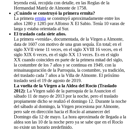
leyenda está, recojida con detalle, en las Reglas de la
Hermandad Matríz de Almonte de 1758.
¿Cuándo se construyó la primera ermita?
La primera
ermita
se construyó aproximadamente entre los
años 1280 y 1285 por Alfonso X El Sabio. Tenía 10 varas de
larga y estaba orientada al Sur.
El traslado cada siete años.
La primera «venida», documentada, de la Virgen a Almonte,
data de 1607 con motivo de una gran sequía. En total; en el
siglo XVII viene 11 veces, en el siglo XVIII 16 veces, en el
siglo XIX 6 veces, en el siglo XX 13 veces. Es en el siglo
XX cuando coinciden en parte de la primera mitad del siglo,
la costumbre de los 7 años y se continua en 1949, con la
reinainauguración de la Parroquia, la costumbre, ya tradición,
del traslado cada 7 años a la Villa de Almonte. El próxímo
traslado será el 19 de agosto de 2019.
La vuelta de la Virgen a la Aldea del Rocío (Traslado
2012)
: La Virgen salió de la parroquia de la Asuncion el
sábado 11 de mayo de 2013 por la noche, pero el traslado
propiamente dicho se realizó el domingo 12. Durante la noche
del sábado al domingo, la Virgen procesiona por Almonte,
pero sale en dirección hacia el Rocío al amanecer del
Domingo día 12 de mayo. La hora aproximada de llegada a la
aldea son las 10 de la noche pero ya se sabe que en el Rocío
no existe un horario predefinido.