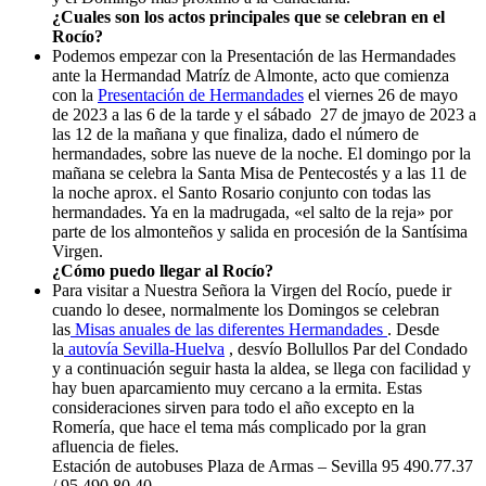
¿Cuales son los actos principales que se celebran en el
Rocío?
Podemos empezar con la Presentación de las Hermandades
ante la Hermandad Matríz de Almonte, acto que comienza
con la
Presentación de Hermandades
el viernes 26 de mayo
de 2023 a las 6 de la tarde y el sábado 27 de jmayo de 2023 a
las 12 de la mañana y que finaliza, dado el número de
hermandades, sobre las nueve de la noche. El domingo por la
mañana se celebra la Santa Misa de Pentecostés y a las 11 de
la noche aprox. el Santo Rosario conjunto con todas las
hermandades. Ya en la madrugada, «el salto de la reja» por
parte de los almonteños y salida en procesión de la Santísima
Virgen.
¿Cómo puedo llegar al Rocío?
Para visitar a Nuestra Señora la Virgen del Rocío, puede ir
cuando lo desee, normalmente los Domingos se celebran
las
Misas anuales de las diferentes Hermandades
. Desde
la
autovía Sevilla-Huelva
, desvío Bollullos Par del Condado
y a continuación seguir hasta la aldea, se llega con facilidad y
hay buen aparcamiento muy cercano a la ermita. Estas
consideraciones sirven para todo el año excepto en la
Romería, que hace el tema más complicado por la gran
afluencia de fieles.
Estación de autobuses Plaza de Armas – Sevilla 95 490.77.37
/ 95 490.80.40