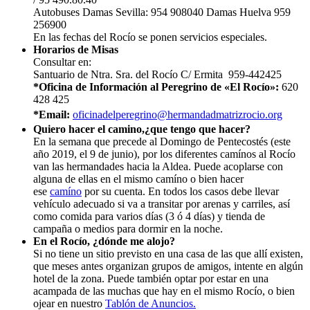
Autobuses Damas Sevilla: 954 908040 Damas Huelva 959
256900
En las fechas del Rocío se ponen servicios especiales.
Horarios de Misas
Consultar en:
Santuario de Ntra. Sra. del Rocío C/ Ermita 959-442425
*Oficina de Información al Peregrino de «El Rocío»:
620
428 425
*Email:
oficinadelperegrino@hermandadmatrizrocio.org
Quiero hacer el camino,¿que tengo que hacer?
En la semana que precede al Domingo de Pentecostés (este
año 2019, el 9 de junio), por los diferentes camínos al Rocío
van las hermandades hacia la Aldea. Puede acoplarse con
alguna de ellas en el mismo camíno o bien hacer
ese
camíno
por su cuenta. En todos los casos debe llevar
vehículo adecuado si va a transitar por arenas y carriles, así
como comida para varios días (3 ó 4 días) y tienda de
campaña o medios para dormir en la noche.
En el Rocío, ¿dónde me alojo?
Si no tiene un sitio previsto en una casa de las que allí existen,
que meses antes organizan grupos de amigos, intente en algún
hotel de la zona. Puede también optar por estar en una
acampada de las muchas que hay en el mismo Rocío, o bien
ojear en nuestro
Tablón de Anuncios.