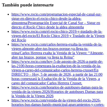
También puede interesarte
https://www.rocio.com/programacion-especial-de-canal-sur-
sigue-en-directo-el-rocio-chico-desde-la-aldea-
almontena/
Programación Especial de Canal Sur – Sigue en
directo el Rocío Chico desde la aldea almonteña
https://www.rocio.com/el-rocio-chico-2019-y-traslado-de-la-
virgen-del-rocio/
El Rocío Chico 2019 y Traslado de la Virgen
del Rocío
https://www.rocio.com/carlos-herrera-exalta-la-venida-de-la-
virgen-almonte-abre-tus-brazos-porque-ya-llega-tu-
reina/
Carlos Herrera exalta la Venida de la Virgen: “Almonte,
abre tus brazos, porque ya llega tu Reina”
https://www.rocio.com/hoy-5-de-agosto-de-2026-a-partir-de-
las-2100-horas-comenzara-la-exaltacion-de-la-venida-de-la-
virgen-a-cargo-del-comunicador-carlos-herrera-crusset/
En
DIRECTO – Hoy, 5 de agosto de 2026, a partir de las 21:00
horas comenzará la Exaltación de la Venida de la Virgen, a
cargo del comunicador Carlos Herrera Crusset.
https://www.rocio.com/horarios-de-autobuses-damas-para-la-
venida-de-la-virgen-2026/
Horarios de autobuses Damas para
la Venida de la Virgen 2026
https://www.rocio.com/venida-de-la-virgen-del-rocio-2026-
horarios-bus-damas-bando-municipal-aparcamientos-y-cortes-