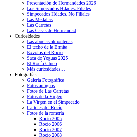
Presentación de Hermandades 2026
Los Simpecados Hdades. Filiales
Simpecados Hdades. No Filiales
Las Medallas
Las Carretas
Las Casas de Hermandad
Curiosidades
Las abuelas almonteñas
El techo de la Ermita
Exvotos del Rocío
Saca de Yeguas 2025
El Rocío Chico
Más curiosidades…
Fotografías
Galería Fotográfica
Fotos antiguas
Fotos de Las Carretas
Fotos de la Virgen
La Virgen en el Simpecado
Carteles del Rocío
Fotos de la romería
Rocío 2005
Rocío 2006
Rocío 2007
Rocío 2008