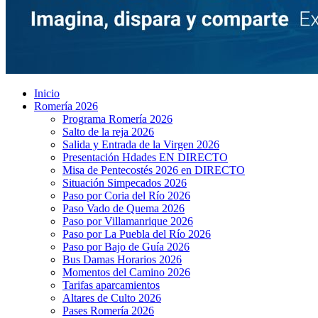
Inicio
Romería 2026
Programa Romería 2026
Salto de la reja 2026
Salida y Entrada de la Virgen 2026
Presentación Hdades EN DIRECTO
Misa de Pentecostés 2026 en DIRECTO
Situación Simpecados 2026
Paso por Coria del Río 2026
Paso Vado de Quema 2026
Paso por Villamanrique 2026
Paso por La Puebla del Río 2026
Paso por Bajo de Guía 2026
Bus Damas Horarios 2026
Momentos del Camino 2026
Tarifas aparcamientos
Altares de Culto 2026
Pases Romería 2026