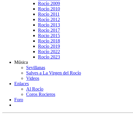
Rocío 2009
Rocío 2010
Rocío 2011
Rocío 2012
Rocío 2013
Rocío 2017
Rocio 2015
Rocío 2018
Rocío 2019
Rocío 2022
Rocío 2023
Música
Sevillanas
Salves a La Virgen del Rocío
Videos
Enlaces
Al Rocío
Coros Rocieros
Foro