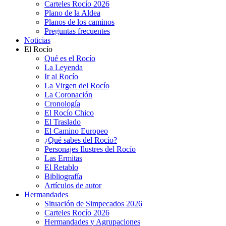
Carteles Rocío 2026
Plano de la Aldea
Planos de los caminos
Preguntas frecuentes
Noticias
El Rocío
Qué es el Rocío
La Leyenda
Ir al Rocío
La Virgen del Rocío
La Coronación
Cronología
El Rocío Chico
El Traslado
El Camino Europeo
¿Qué sabes del Rocío?
Personajes Ilustres del Rocío
Las Ermitas
El Retablo
Bibliografía
Artículos de autor
Hermandades
Situación de Simpecados 2026
Carteles Rocío 2026
Hermandades y Agrupaciones