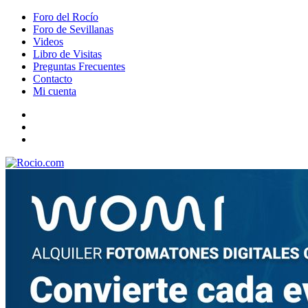
Foro del Rocío
Foro de Sevillanas
Videos
Libro de Visitas
Preguntas Frecuentes
Contacto
Mi cuenta