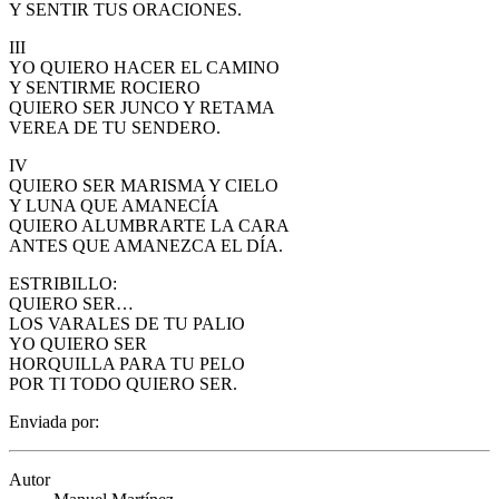
Y SENTIR TUS ORACIONES.
El traslado cada siete años
III
¿Cuales son los actos principales que se celebran en el
YO QUIERO HACER EL CAMINO
Rocío?
Y SENTIRME ROCIERO
QUIERO SER JUNCO Y RETAMA
Quiero hacer el camino,¿que tengo que hacer?
VEREA DE TU SENDERO.
En el Rocío, ¿dónde me alojo?
IV
QUIERO SER MARISMA Y CIELO
Y LUNA QUE AMANECÍA
QUIERO ALUMBRARTE LA CARA
ANTES QUE AMANEZCA EL DÍA.
ESTRIBILLO:
QUIERO SER…
LOS VARALES DE TU PALIO
YO QUIERO SER
HORQUILLA PARA TU PELO
POR TI TODO QUIERO SER.
Enviada por:
Autor