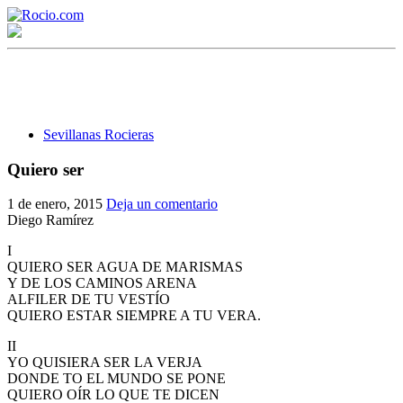
Sevillanas Rocieras
Quiero ser
¡Bienvenido! Soy el asistente virtual de rocio.com.
1 de enero, 2015
Deja un comentario
Diego Ramírez
¿En qué puedo ayudarte?
I
QUIERO SER AGUA DE MARISMAS
Y DE LOS CAMINOS ARENA
Historia de la Virgen del Rocío
ALFILER DE TU VESTÍO
QUIERO ESTAR SIEMPRE A TU VERA.
¿Cuándo es la romería del Rocío?
II
¿Cuántas hermandades participan en la romería?
YO QUISIERA SER LA VERJA
DONDE TO EL MUNDO SE PONE
¿Cuándo se construyó la primera ermita?
QUIERO OÍR LO QUE TE DICEN