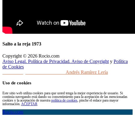
Salto a la reja 1973
Copyright © 2026 Rocio.com
Aviso Legal. Política de Privacidad. Aviso de Copyright
y
Política
de Cookies
Desarrollo y Diseño Web Sevilla
Andrés Ramírez Lería
Uso de cookies
Este sitio web utiliza cookies para que usted tenga la mejor experiencia de usuario. Si
continúa navegando está dando su consentimiento para la aceptación de las mencionadas
cookies y la aceptación de nuestra
política de cookies
, pinche el enlace para mayor
información.
ACEPTAR
Rocio.com