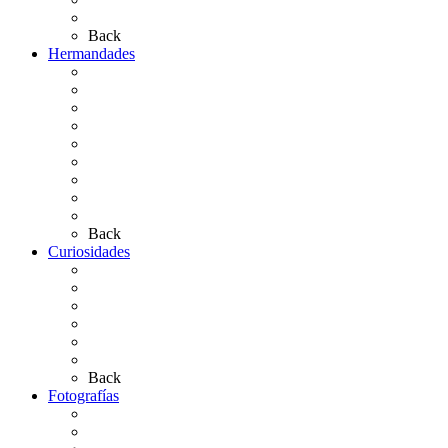
Artículos de autor
Back
Hermandades
Situación de Simpecados 2026
Carteles Rocío 2026
Hermandades y Agrupaciones
Presentación de Hermandades 2026
Los Simpecados Hdades. Filiales
Simpecados Hdades. No Filiales
Las Medallas
Las Carretas
Las Casas de Hermandad
Back
Curiosidades
Las abuelas almonteñas
El techo de la Ermita
Exvotos del Rocío
Saca de Yeguas 2025
El Rocío Chico
Más curiosidades…
Back
Fotografías
Galería Fotográfica
Fotos antiguas