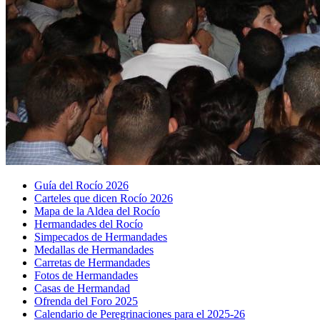
Guía del Rocío 2026
Carteles que dicen Rocío 2026
Mapa de la Aldea del Rocío
Hermandades del Rocío
Simpecados de Hermandades
Medallas de Hermandades
Carretas de Hermandades
Fotos de Hermandades
Casas de Hermandad
Ofrenda del Foro 2025
Calendario de Peregrinaciones para el 2025-26