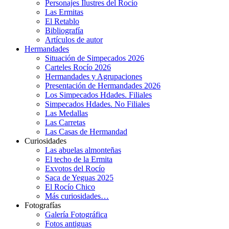
Personajes Ilustres del Rocío
Las Ermitas
El Retablo
Bibliografía
Artículos de autor
Hermandades
Situación de Simpecados 2026
Carteles Rocío 2026
Hermandades y Agrupaciones
Presentación de Hermandades 2026
Los Simpecados Hdades. Filiales
Simpecados Hdades. No Filiales
Las Medallas
Las Carretas
Las Casas de Hermandad
Curiosidades
Las abuelas almonteñas
El techo de la Ermita
Exvotos del Rocío
Saca de Yeguas 2025
El Rocío Chico
Más curiosidades…
Fotografías
Galería Fotográfica
Fotos antiguas