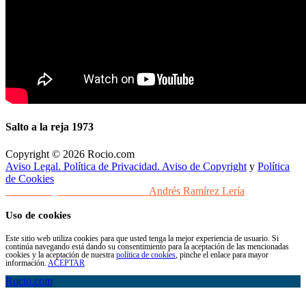
Salto a la reja 1973
Copyright © 2026 Rocio.com
Aviso Legal. Política de Privacidad. Aviso de Copyright
y
Política
de Cookies
Desarrollo y Diseño Web Sevilla
Andrés Ramírez Lería
Uso de cookies
Este sitio web utiliza cookies para que usted tenga la mejor experiencia de usuario. Si
continúa navegando está dando su consentimiento para la aceptación de las mencionadas
cookies y la aceptación de nuestra
política de cookies
, pinche el enlace para mayor
información.
ACEPTAR
Rocio.com