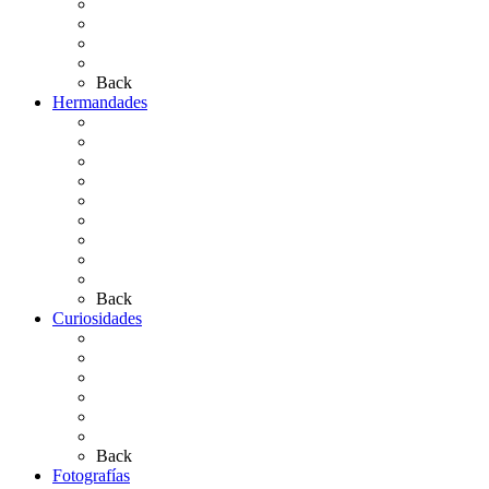
Las Ermitas
El Retablo
Bibliografía
Artículos de autor
Back
Hermandades
Situación de Simpecados 2026
Carteles Rocío 2026
Hermandades y Agrupaciones
Presentación de Hermandades 2026
Los Simpecados Hdades. Filiales
Simpecados Hdades. No Filiales
Las Medallas
Las Carretas
Las Casas de Hermandad
Back
Curiosidades
Las abuelas almonteñas
El techo de la Ermita
Exvotos del Rocío
Saca de Yeguas 2025
El Rocío Chico
Más curiosidades…
Back
Fotografías