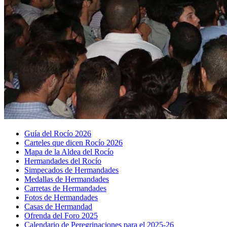
Guía del Rocío 2026
Carteles que dicen Rocío 2026
Mapa de la Aldea del Rocío
Hermandades del Rocío
Simpecados de Hermandades
Medallas de Hermandades
Carretas de Hermandades
Fotos de Hermandades
Casas de Hermandad
Ofrenda del Foro 2025
Calendario de Peregrinaciones para el 2025-26