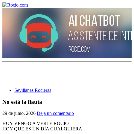
¡Bienvenido! Soy el asistente virtual de rocio.com.
¿En qué puedo ayudarte?
Sevillanas Rocieras
Historia de la Virgen del Rocío
No está la flauta
¿Cuándo es la romería del Rocío?
29 de junio, 2026
Deja un comentario
¿Cuántas hermandades participan en la romería?
HOY VENGO A VERTE ROCÍO
HOY QUE ES UN DÍA CUALQUIERA
¿Cuándo se construyó la primera ermita?