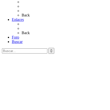
Sevillanas
Salves a La Virgen del Rocío
Videos
Back
Enlaces
Al Rocío
Coros Rocieros
Back
Foro
Buscar