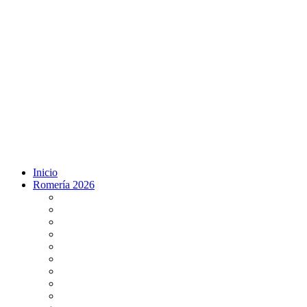
Inicio
Romería 2026
Programa Romería 2026
Salto de la reja 2026
Salida y Entrada de la Virgen 2026
Presentación Hdades EN DIRECTO
Misa de Pentecostés 2026 en DIRECTO
Situación Simpecados 2026
Paso por Coria del Río 2026
Paso Vado de Quema 2026
Paso por Villamanrique 2026