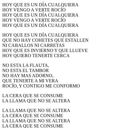
HOY QUE ES UN DÍA CUALQUIERA
El traslado cada siete años
HOY VENGO A VERTE ROCÍO
HOY QUE ES UN DÍA CUALQUIERA
¿Cuales son los actos principales que se celebran en el
Rocío?
HOY VENGO A VERTE ROCÍO
HOY QUE ES UN DÍA CUALQUIERA
Quiero hacer el camino,¿que tengo que hacer?
HOY QUE ES UN DÍA CUALQUIERA
En el Rocío, ¿dónde me alojo?
QUE NO HAY COHETES QUE ESTALLEN
NI CABALLOS NI CARRETAS
HOY QUE ES INVIERNO Y QUE LLUEVE
HOY QUIERO TENERTE CERCA
NO ESTA LA FLAUTA,
NO ESTA EL TAMBOR
NO HAY MAS ADORNO,
QUE TENERTE A MI VERA
ROCÍO, Y CONTIGO ME CONFORMO
LA CERA QUE SE CONSUME
LA LLAMA QUE NO SE ALTERA
LA LLAMA QUE NO SE ALTERA
LA CERA QUE SE CONSUME
LA LLAMA QUE NO SE ALTERA
LA CERA QUE SE CONSUME