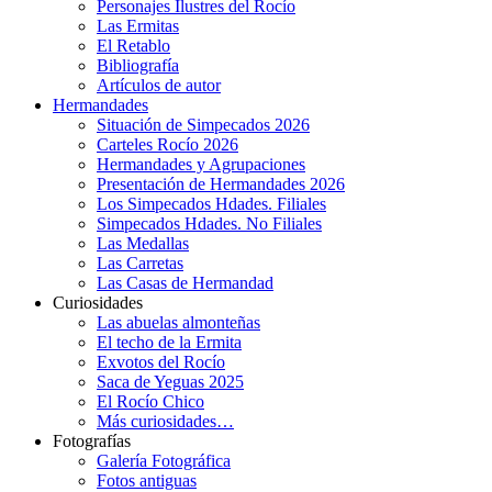
Personajes Ilustres del Rocío
Las Ermitas
El Retablo
Bibliografía
Artículos de autor
Hermandades
Situación de Simpecados 2026
Carteles Rocío 2026
Hermandades y Agrupaciones
Presentación de Hermandades 2026
Los Simpecados Hdades. Filiales
Simpecados Hdades. No Filiales
Las Medallas
Las Carretas
Las Casas de Hermandad
Curiosidades
Las abuelas almonteñas
El techo de la Ermita
Exvotos del Rocío
Saca de Yeguas 2025
El Rocío Chico
Más curiosidades…
Fotografías
Galería Fotográfica
Fotos antiguas