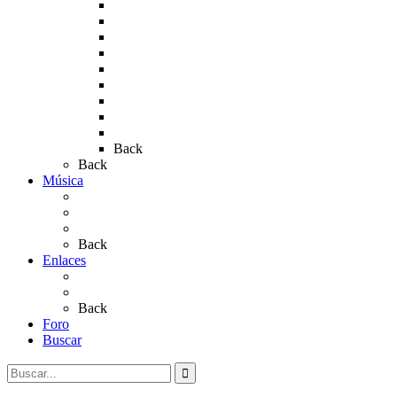
Rocío 2011
Rocío 2012
Rocío 2013
Rocío 2017
Rocio 2015
Rocío 2018
Rocío 2019
Rocío 2022
Rocío 2023
Back
Back
Música
Sevillanas
Salves a La Virgen del Rocío
Videos
Back
Enlaces
Al Rocío
Coros Rocieros
Back
Foro
Buscar