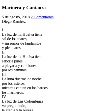
El traslado cada siete años
Marinera y Cantaora
¿Cuales son los actos principales que se celebran en el
5 de agosto, 2018
2 Comentarios
Rocío?
Diego Ramírez
Quiero hacer el camino,¿que tengo que hacer?
I
En el Rocío, ¿dónde me alojo?
La luz de mi Huelva tiene
sal de los mares,
y un rumor de fandangos
y pleamares.
II
La luz de mi Huelva tiene
sabor a pinos,
a plegaria y canciones
por los caminos.
III
La luna duerme de noche
por los esteros,
mientras cantan en los barcos
los marineros.
IV
La luz de Las Colombinas
va pregonando,
la gracia y la pureza