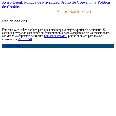
Aviso Legal. Política de Privacidad. Aviso de Copyright
y
Política
de Cookies
Desarrollo y Diseño Web Sevilla
Andrés Ramírez Lería
Uso de cookies
Este sitio web utiliza cookies para que usted tenga la mejor experiencia de usuario. Si
continúa navegando está dando su consentimiento para la aceptación de las mencionadas
cookies y la aceptación de nuestra
política de cookies
, pinche el enlace para mayor
información.
ACEPTAR
Rocio.com