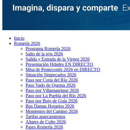
Inicio
Romería 2026
Programa Romería 2026
Salto de la reja 2026
Salida y Entrada de la Virgen 2026
Presentación Hdades EN DIRECTO
Misa de Pentecostés 2026 en DIRECTO
Situación Simpecados 2026
Paso por Coria del Río 2026
Paso Vado de Quema 2026
Paso por Villamanrique 2026
Paso por La Puebla del Río 2026
Paso por Bajo de Guía 2026
Bus Damas Horarios 2026
Momentos del Camino 2026
Tarifas aparcamientos
Altares de Culto 2026
Pases Romería 2026