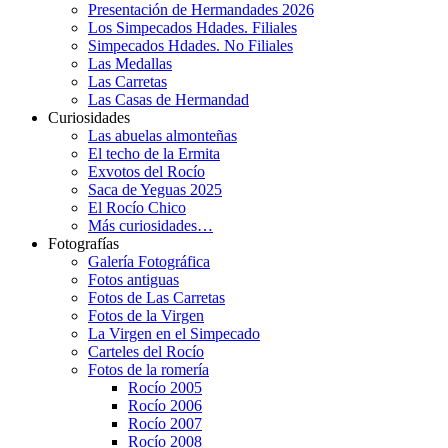
Presentación de Hermandades 2026
Los Simpecados Hdades. Filiales
Simpecados Hdades. No Filiales
Las Medallas
Las Carretas
Las Casas de Hermandad
Curiosidades
Las abuelas almonteñas
El techo de la Ermita
Exvotos del Rocío
Saca de Yeguas 2025
El Rocío Chico
Más curiosidades…
Fotografías
Galería Fotográfica
Fotos antiguas
Fotos de Las Carretas
Fotos de la Virgen
La Virgen en el Simpecado
Carteles del Rocío
Fotos de la romería
Rocío 2005
Rocío 2006
Rocío 2007
Rocío 2008