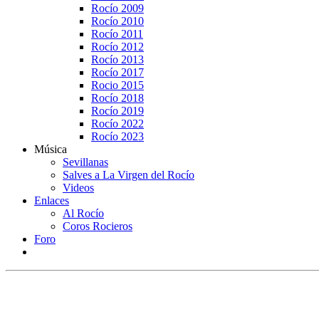
Rocío 2009
Rocío 2010
Rocío 2011
Rocío 2012
Rocío 2013
Rocío 2017
Rocio 2015
Rocío 2018
Rocío 2019
Rocío 2022
Rocío 2023
Música
Sevillanas
Salves a La Virgen del Rocío
Videos
Enlaces
Al Rocío
Coros Rocieros
Foro