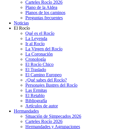
Carteles Rocío 2026
Plano de la Aldea
Planos de los caminos
Preguntas frecuentes
Noticias
El Rocío
Qué es el Rocío
La Leyenda
Ir al Rocío
La Virgen del Rocío
La Coronación
Cronología
El Rocío Chico
El Traslado
El Camino Europeo
¿Qué sabes del Rocío?
Personajes Ilustres del Rocío
Las Ermitas
El Retablo
Bibliografía
Artículos de autor
Hermandades
Situación de Simpecados 2026
Carteles Rocío 2026
Hermandades y Agrupaciones