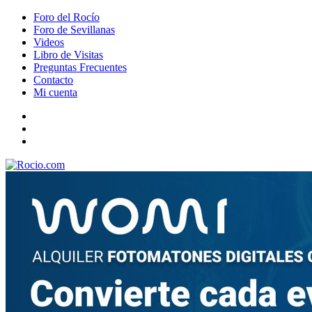
Foro del Rocío
Foro de Sevillanas
Videos
Libro de Visitas
Preguntas Frecuentes
Contacto
Mi cuenta