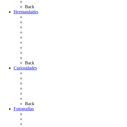
Artículos de autor
Back
Hermandades
Situación de Simpecados 2026
Carteles Rocío 2026
Hermandades y Agrupaciones
Presentación de Hermandades 2026
Los Simpecados Hdades. Filiales
Simpecados Hdades. No Filiales
Las Medallas
Las Carretas
Las Casas de Hermandad
Back
Curiosidades
Las abuelas almonteñas
El techo de la Ermita
Exvotos del Rocío
Saca de Yeguas 2025
El Rocío Chico
Más curiosidades…
Back
Fotografías
Galería Fotográfica
Fotos antiguas
Fotos de Las Carretas