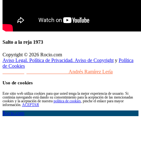
Salto a la reja 1973
Copyright © 2026 Rocio.com
Aviso Legal. Política de Privacidad. Aviso de Copyright
y
Política
de Cookies
Desarrollo y Diseño Web Sevilla
Andrés Ramírez Lería
Uso de cookies
Este sitio web utiliza cookies para que usted tenga la mejor experiencia de usuario. Si
continúa navegando está dando su consentimiento para la aceptación de las mencionadas
cookies y la aceptación de nuestra
política de cookies
, pinche el enlace para mayor
información.
ACEPTAR
Rocio.com