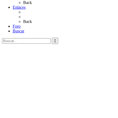
Back
Enlaces
Al Rocío
Coros Rocieros
Back
Foro
Buscar