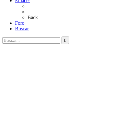
Enlaces
Al Rocío
Coros Rocieros
Back
Foro
Buscar