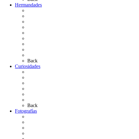
Hermandades
Situación de Simpecados 2026
Carteles Rocío 2026
Hermandades y Agrupaciones
Presentación de Hermandades 2026
Los Simpecados Hdades. Filiales
Simpecados Hdades. No Filiales
Las Medallas
Las Carretas
Las Casas de Hermandad
Back
Curiosidades
Las abuelas almonteñas
El techo de la Ermita
Exvotos del Rocío
Saca de Yeguas 2025
El Rocío Chico
Más curiosidades…
Back
Fotografías
Galería Fotográfica
Fotos antiguas
Fotos de Las Carretas
Fotos de la Virgen
La Virgen en el Simpecado