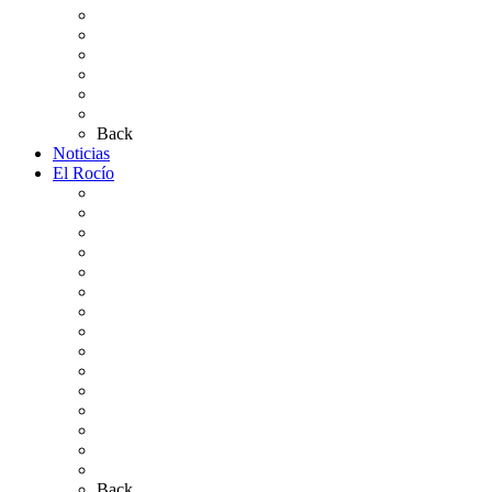
Altares de Culto 2026
Pases Romería 2026
Carteles Rocío 2026
Plano de la Aldea
Planos de los caminos
Preguntas frecuentes
Back
Noticias
El Rocío
Qué es el Rocío
La Leyenda
Ir al Rocío
La Virgen del Rocío
La Coronación
Cronología
El Rocío Chico
El Traslado
El Camino Europeo
¿Qué sabes del Rocío?
Personajes Ilustres del Rocío
Las Ermitas
El Retablo
Bibliografía
Artículos de autor
Back