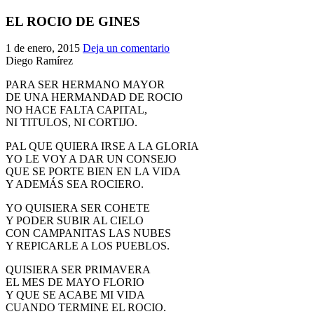
El traslado cada siete años
EL ROCIO DE GINES
¿Cuales son los actos principales que se celebran en el
1 de enero, 2015
Deja un comentario
Rocío?
Diego Ramírez
Quiero hacer el camino,¿que tengo que hacer?
PARA SER HERMANO MAYOR
En el Rocío, ¿dónde me alojo?
DE UNA HERMANDAD DE ROCIO
NO HACE FALTA CAPITAL,
NI TITULOS, NI CORTIJO.
PAL QUE QUIERA IRSE A LA GLORIA
YO LE VOY A DAR UN CONSEJO
QUE SE PORTE BIEN EN LA VIDA
Y ADEMÁS SEA ROCIERO.
YO QUISIERA SER COHETE
Y PODER SUBIR AL CIELO
CON CAMPANITAS LAS NUBES
Y REPICARLE A LOS PUEBLOS.
QUISIERA SER PRIMAVERA
EL MES DE MAYO FLORIO
Y QUE SE ACABE MI VIDA
CUANDO TERMINE EL ROCIO.