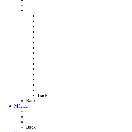
Carteles del Rocío
Fotos de la romería
Rocío 2005
Rocío 2006
Rocío 2007
Rocío 2008
Rocío 2009
Rocío 2010
Rocío 2011
Rocío 2012
Rocío 2013
Rocío 2017
Rocio 2015
Rocío 2018
Rocío 2019
Rocío 2022
Rocío 2023
Back
Back
Música
Sevillanas
Salves a La Virgen del Rocío
Videos
Back