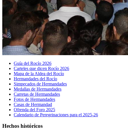
Guía del Rocío 2026
Carteles que dicen Rocío 2026
Mapa de la Aldea del Rocío
Hermandades del Rocío
Simpecados de Hermandades
Medallas de Hermandades
Carretas de Hermandades
Fotos de Hermandades
Casas de Hermandad
Ofrenda del Foro 2025
Calendario de Peregrinaciones para el 2025-26
Hechos históricos