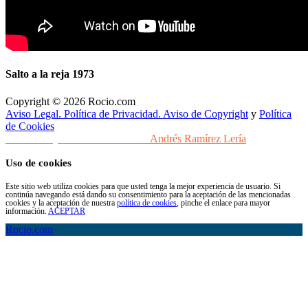
Salto a la reja 1973
Copyright © 2026 Rocio.com
Aviso Legal. Política de Privacidad. Aviso de Copyright
y
Política
de Cookies
Desarrollo y Diseño Web Sevilla
Andrés Ramírez Lería
Uso de cookies
Este sitio web utiliza cookies para que usted tenga la mejor experiencia de usuario. Si
continúa navegando está dando su consentimiento para la aceptación de las mencionadas
cookies y la aceptación de nuestra
política de cookies
, pinche el enlace para mayor
información.
ACEPTAR
Rocio.com