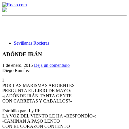
Sevillanas Rocieras
ADÓNDE IRÁN
¡Bienvenido! Soy el asistente virtual de rocio.com.
1 de enero, 2015
Deja un comentario
Diego Ramírez
¿En qué puedo ayudarte?
I
POR LAS MARISMAS ARDIENTES
PREGUNTA EL LIRIO DE MAYO:
Historia de la Virgen del Rocío
-¿ADÓNDE IRÁN TANTA GENTE
CON CARRETAS Y CABALLOS?-
¿Cuándo es la romería del Rocío?
Estribillo para I y III:
¿Cuántas hermandades participan en la romería?
LA VOZ DEL VIENTO LE HA «RESPONDÍO»:
-CAMINAN A PASO LENTO
¿Cuándo se construyó la primera ermita?
CON EL CORAZÓN CONTENTO