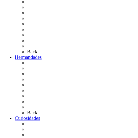
El Rocío Chico
El Traslado
El Camino Europeo
¿Qué sabes del Rocío?
Personajes Ilustres del Rocío
Las Ermitas
El Retablo
Bibliografía
Artículos de autor
Back
Hermandades
Situación de Simpecados 2026
Carteles Rocío 2026
Hermandades y Agrupaciones
Presentación de Hermandades 2026
Los Simpecados Hdades. Filiales
Simpecados Hdades. No Filiales
Las Medallas
Las Carretas
Las Casas de Hermandad
Back
Curiosidades
Las abuelas almonteñas
El techo de la Ermita
Exvotos del Rocío