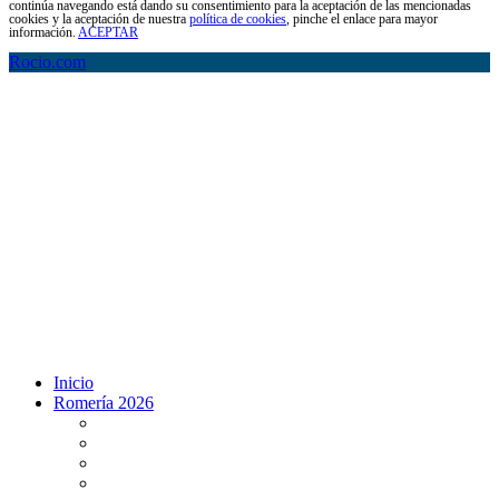
continúa navegando está dando su consentimiento para la aceptación de las mencionadas
cookies y la aceptación de nuestra
política de cookies
, pinche el enlace para mayor
información.
ACEPTAR
Rocio.com
Inicio
Romería 2026
Programa Romería 2026
Salto de la reja 2026
Salida y Entrada de la Virgen 2026
Presentación Hdades EN DIRECTO