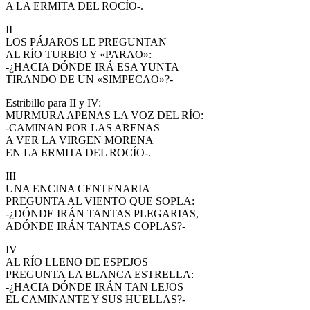
A LA ERMITA DEL ROCÍO-.
El traslado cada siete años
II
¿Cuales son los actos principales que se celebran en el
LOS PÁJAROS LE PREGUNTAN
Rocío?
AL RÍO TURBIO Y «PARAO»:
-¿HACIA DÓNDE IRÁ ESA YUNTA
Quiero hacer el camino,¿que tengo que hacer?
TIRANDO DE UN «SIMPECAO»?-
En el Rocío, ¿dónde me alojo?
Estribillo para II y IV:
MURMURA APENAS LA VOZ DEL RÍO:
-CAMINAN POR LAS ARENAS
A VER LA VIRGEN MORENA
EN LA ERMITA DEL ROCÍO-.
III
UNA ENCINA CENTENARIA
PREGUNTA AL VIENTO QUE SOPLA:
-¿DÓNDE IRÁN TANTAS PLEGARIAS,
ADÓNDE IRÁN TANTAS COPLAS?-
IV
AL RÍO LLENO DE ESPEJOS
PREGUNTA LA BLANCA ESTRELLA:
-¿HACIA DÓNDE IRÁN TAN LEJOS
EL CAMINANTE Y SUS HUELLAS?-