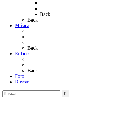
Rocío 2022
Rocío 2023
Back
Back
Música
Sevillanas
Salves a La Virgen del Rocío
Videos
Back
Enlaces
Al Rocío
Coros Rocieros
Back
Foro
Buscar