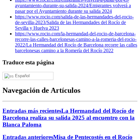
ayuntamiento-durante-su-salida-2024/
Emigrantes volverá a
pasar por el Ayuntamiento durante su salida 2024
https://www.rocio.com/salida-de-las-hermandades-del-rocio-
de-sevilla-2023/
Salida de las Hermandades del Rocío de
Sevilla y Huelva 2023
https://www.rocio.com/la-hermandad-del-rocio-de-barcelona-
recorre-las-calles-barcelonesas-camino-a-la-romeria-del-rocio-
2022/
La Hermandad del Rocío de Barcelona recorre las calles
barcelonesas camino a la Romería del Rocío 2022
Traduce esta página
Español
Navegación de Artículos
Entradas más recientes
La Hermandad del Rocío de
Barcelona realiza su salida 2025 al encuentro con la
Blanca Paloma
Entradas anteriores
Misa de Pentecostés en el Rocío