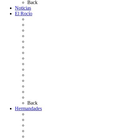
Back
Noticias
El Rocío
Qué es el Rocío
La Leyenda
Ir al Rocío
La Virgen del Rocío
La Coronación
Cronología
El Rocío Chico
El Traslado
El Camino Europeo
¿Qué sabes del Rocío?
Personajes Ilustres del Rocío
Las Ermitas
El Retablo
Bibliografía
Artículos de autor
Back
Hermandades
Situación de Simpecados 2026
Carteles Rocío 2026
Hermandades y Agrupaciones
Presentación de Hermandades 2026
Los Simpecados Hdades. Filiales