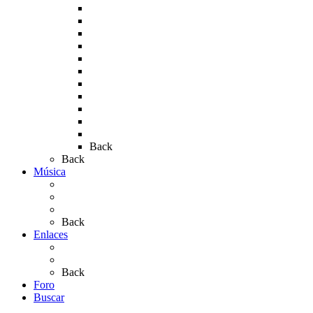
Rocío 2009
Rocío 2010
Rocío 2011
Rocío 2012
Rocío 2013
Rocío 2017
Rocio 2015
Rocío 2018
Rocío 2019
Rocío 2022
Rocío 2023
Back
Back
Música
Sevillanas
Salves a La Virgen del Rocío
Videos
Back
Enlaces
Al Rocío
Coros Rocieros
Back
Foro
Buscar