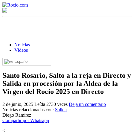
Noticias
Vídeos
Español
¡Bienvenido! Soy el asistente virtual de rocio.com.
Santo Rosario, Salto a la reja en Directo y
¿En qué puedo ayudarte?
Salida en procesión por la Aldea de la
Virgen del Rocío 2025 en Directo
Historia de la Virgen del Rocío
2 de junio, 2025
Leída 2730 veces
Deja un comentario
¿Cuándo es la romería del Rocío?
Noticias relaccionadas con:
Salida
Diego Ramírez
¿Cuántas hermandades participan en la romería?
Compartir por Whatsapp
¿Cuándo se construyó la primera ermita?
<