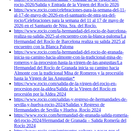
rocio-2026/
Salida y Entrada de la Virgen del Rocío 2026
https://www.rocio.com/celebraciones-para-la-semana-del-11-
al-17-de-mayo-de-2026-en-el-santuario-de-ntra-sra-del-
rocio/
Celebraciones para la semana del 11 al 17 de mayo de
2026 en el Santuario de Ntra. Sra. del Rocío.
https://www.rocio.com/la-hermandad-del-rocio-de-barcelona-
realiza-su-salida-2025-al-encuentro-con-la-blanca-paloma/
La
Hermandad del Rocío de Barcelona realiza su salida 2025 al
encuentro con la Blanca Paloma
https://www.rocio.com/la-hermandad-del-rocio-de-granada-
inicia-su-camino-hacia-almonte-con-la-tradicional-misa-de-
romeros-y-la-procesion-hasta-la-virgen-de-las-angustias/
La
Hermandad del Rocío de Granada inicia su camino hacia
Almonte con la tradicional Misa de Romeros y la procesión
hasta la Virgen de las Angustias*
https://www.rocio.com/salida-de-la-virgen-del-rocio-en-
procesion-por-la-aldea/
Salida de la Virgen del Rocío en
procesión por la Aldea 2024
https://www.rocio.com/salidas-y-regreso-de-hermandades-de-
sevilla-y-huelva-rocio-2024/
Salidas y Regreso de
Hermandades de Sevilla y Huelva, Rocío 2024
https://www.rocio.com/hermandad-de-granada-salida-romeria-
del-rocio-2024/
Hermandad de Granada – Salida Romería del
Rocío 2024
https://www.rocio.com/emigrantes-volvera-a-pasar-por-el-