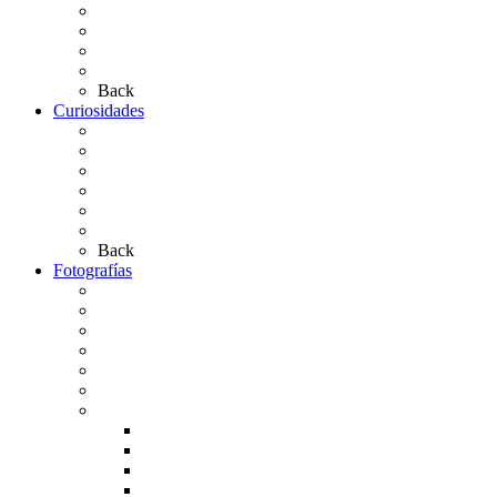
Simpecados Hdades. No Filiales
Las Medallas
Las Carretas
Las Casas de Hermandad
Back
Curiosidades
Las abuelas almonteñas
El techo de la Ermita
Exvotos del Rocío
Saca de Yeguas 2025
El Rocío Chico
Más curiosidades…
Back
Fotografías
Galería Fotográfica
Fotos antiguas
Fotos de Las Carretas
Fotos de la Virgen
La Virgen en el Simpecado
Carteles del Rocío
Fotos de la romería
Rocío 2005
Rocío 2006
Rocío 2007
Rocío 2008