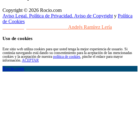
Copyright © 2026 Rocio.com
Aviso Legal. Política de Privacidad. Aviso de Copyright
y
Política
de Cookies
Desarrollo y Diseño Web Sevilla
Andrés Ramírez Lería
Uso de cookies
Este sitio web utiliza cookies para que usted tenga la mejor experiencia de usuario. Si
continúa navegando está dando su consentimiento para la aceptación de las mencionadas
cookies y la aceptación de nuestra
política de cookies
, pinche el enlace para mayor
información.
ACEPTAR
Rocio.com