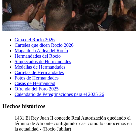
Guía del Rocío 2026
Carteles que dicen Rocío 2026
Mapa de la Aldea del Rocío
Hermandades del Rocío
Simpecados de Hermandades
Medallas de Hermandades
Carretas de Hermandades
Fotos de Hermandades
Casas de Hermandad
Ofrenda del Foro 2025
Calendario de Peregrinaciones para el 2025-26
Hechos históricos
1431
El Rey Juan II concede Real Autorización quedando el
término de Almonte configurado casi como lo conocemos en
la actualidad - (Rocío Jubilar)