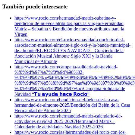
También puede interesarte
https://www.rocio.com/hermandad-matriz-sabatina-y-
bendicion-de-nuevos-atributos-para-la-virgen/
Hermandad
Matriz – Sabatina y Bendición de nuevos atributos para la
Virgen
https://www.rocio.com/el-rocio-es-navidad-concierto-de-l-
aasociacion-musical-almonte-siglo-xxi-y-la-banda-municipal-
de-almonte/
EL ROCÍO ES NAVIDAD – Concierto de la
Asociación Musical Almonte Siglo XXI y la Banda
Municipal de Almonte
https://www.rocio.com/campana-solidaria-de-navidad-
%f0%9d%97%a7%f0%9d%98%82-
%f0%9d%97%ae%f0%9d%98%86%f0%9d%98%82%f0%9d%
%f0%9d%97%b5%f0%9d%97%ae%f0%9d%97%b0%f0%9d%
%f0%9d%97%a5%f0%9d%97%bc/
Campaña Solidaria de
Navidad “𝗧𝘂 𝗮𝘆𝘂𝗱𝗮 𝗵𝗮𝗰𝗲 𝗥𝗼𝗰í𝗼”
https://www.rocio.com/bendicion-del-belen-de-la-casa-
hermandad-de-almonte-2025/
Bendición del Belén de la Casa
Hermandad de Almonte 2025
https://www.rocio.com/hermandad-matriz-calendario-de-
actividades-navidad-2025-2026/
Hermandad Matriz –
Calendario de actividades Navidad 2025-2026
https://www.rocio.com/las-hermandades-del-rocio-con-los-