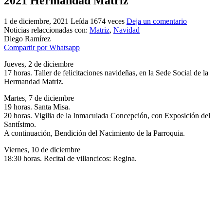
2021 Hermandad Matriz
El traslado cada siete años
1 de diciembre, 2021
Leída 1674 veces
Deja un comentario
¿Cuales son los actos principales que se celebran en el
Noticias relaccionadas con:
Matriz
,
Navidad
Rocío?
Diego Ramírez
Compartir por Whatsapp
Quiero hacer el camino,¿que tengo que hacer?
Jueves, 2 de diciembre
En el Rocío, ¿dónde me alojo?
17 horas. Taller de felicitaciones navideñas, en la Sede Social de la
Hermandad Matriz.
Martes, 7 de diciembre
19 horas. Santa Misa.
20 horas. Vigilia de la Inmaculada Concepción, con Exposición del
Santísimo.
A continuación, Bendición del Nacimiento de la Parroquia.
Viernes, 10 de diciembre
18:30 horas. Recital de villancicos: Regina.