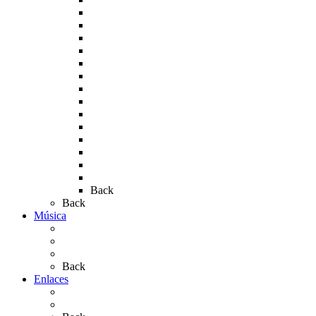
Rocío 2006
Rocío 2007
Rocío 2008
Rocío 2009
Rocío 2010
Rocío 2011
Rocío 2012
Rocío 2013
Rocío 2017
Rocio 2015
Rocío 2018
Rocío 2019
Rocío 2022
Rocío 2023
Back
Back
Música
Sevillanas
Salves a La Virgen del Rocío
Videos
Back
Enlaces
Al Rocío
Coros Rocieros