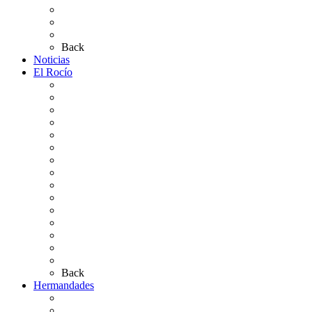
Plano de la Aldea
Planos de los caminos
Preguntas frecuentes
Back
Noticias
El Rocío
Qué es el Rocío
La Leyenda
Ir al Rocío
La Virgen del Rocío
La Coronación
Cronología
El Rocío Chico
El Traslado
El Camino Europeo
¿Qué sabes del Rocío?
Personajes Ilustres del Rocío
Las Ermitas
El Retablo
Bibliografía
Artículos de autor
Back
Hermandades
Situación de Simpecados 2026
Carteles Rocío 2026