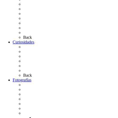
Hermandades y Agrupaciones
Presentación de Hermandades 2026
Los Simpecados Hdades. Filiales
Simpecados Hdades. No Filiales
Las Medallas
Las Carretas
Las Casas de Hermandad
Back
Curiosidades
Las abuelas almonteñas
El techo de la Ermita
Exvotos del Rocío
Saca de Yeguas 2025
El Rocío Chico
Más curiosidades…
Back
Fotografías
Galería Fotográfica
Fotos antiguas
Fotos de Las Carretas
Fotos de la Virgen
La Virgen en el Simpecado
Carteles del Rocío
Fotos de la romería
Rocío 2005