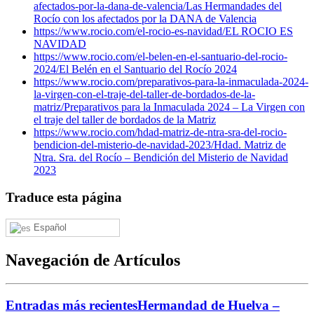
afectados-por-la-dana-de-valencia/
Las Hermandades del
Rocío con los afectados por la DANA de Valencia
https://www.rocio.com/el-rocio-es-navidad/
EL ROCIO ES
NAVIDAD
https://www.rocio.com/el-belen-en-el-santuario-del-rocio-
2024/
El Belén en el Santuario del Rocío 2024
https://www.rocio.com/preparativos-para-la-inmaculada-2024-
la-virgen-con-el-traje-del-taller-de-bordados-de-la-
matriz/
Preparativos para la Inmaculada 2024 – La Virgen con
el traje del taller de bordados de la Matriz
https://www.rocio.com/hdad-matriz-de-ntra-sra-del-rocio-
bendicion-del-misterio-de-navidad-2023/
Hdad. Matriz de
Ntra. Sra. del Rocío – Bendición del Misterio de Navidad
2023
Traduce esta página
Español
Navegación de Artículos
Entradas más recientes
Hermandad de Huelva –