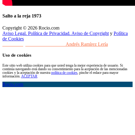
Salto a la reja 1973
Copyright © 2026 Rocio.com
Aviso Legal. Política de Privacidad. Aviso de Copyright
y
Política
de Cookies
Desarrollo y Diseño Web Sevilla
Andrés Ramírez Lería
Uso de cookies
Este sitio web utiliza cookies para que usted tenga la mejor experiencia de usuario. Si
continúa navegando está dando su consentimiento para la aceptación de las mencionadas
cookies y la aceptación de nuestra
política de cookies
, pinche el enlace para mayor
información.
ACEPTAR
Rocio.com