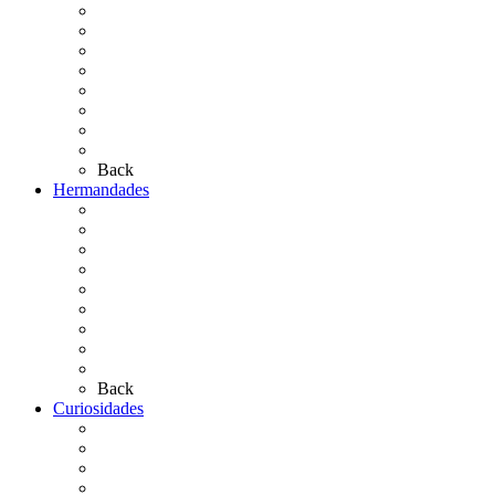
El Traslado
El Camino Europeo
¿Qué sabes del Rocío?
Personajes Ilustres del Rocío
Las Ermitas
El Retablo
Bibliografía
Artículos de autor
Back
Hermandades
Situación de Simpecados 2026
Carteles Rocío 2026
Hermandades y Agrupaciones
Presentación de Hermandades 2026
Los Simpecados Hdades. Filiales
Simpecados Hdades. No Filiales
Las Medallas
Las Carretas
Las Casas de Hermandad
Back
Curiosidades
Las abuelas almonteñas
El techo de la Ermita
Exvotos del Rocío
Saca de Yeguas 2025