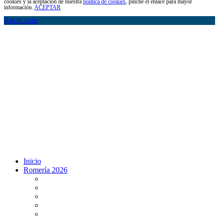
cookies y la aceptación de nuestra
política de cookies
, pinche el enlace para mayor
información.
ACEPTAR
Rocio.com
Inicio
Romería 2026
Programa Romería 2026
Salto de la reja 2026
Salida y Entrada de la Virgen 2026
Presentación Hdades EN DIRECTO
Misa de Pentecostés 2026 en DIRECTO