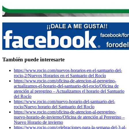
También puede interesarte
https://www.rocio.com/nuevos-horarios-en-el-santuario-del-
rocio-2/
Nuevos Horarios en el Santuario del Rocío
https://www.rocio.com/oficina-de-atencion-al-peregrino-
actualizamos-el-horario-del-santuario-del-rocio/
Oficina de
atención al peregrino – Actualizamos el horario del Santuario
del Rocío
https://www.rocio.com/nuevo-horario-del-santuario-del-
rocio/
Nuevo horario del Santuario del Rocío
https://www.rocio.com/oficina-de-atencion-al-peregrino-
nuevo-horario-de-invierno/
Oficina de atención al Peregrino –
Nuevo Horario de invierno
https://www.rocio.com/celebraciones-para-la-semana-del-3-al-