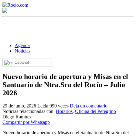
Agenda
Noticias
Español
¡Bienvenido! Soy el asistente virtual de rocio.com.
Nuevo horario de apertura y Misas en el
¿En qué puedo ayudarte?
Santuario de Ntra.Sra del Rocío – Julio
2026
Historia de la Virgen del Rocío
29 de junio, 2026
Leída 990 veces
Deja un comentario
¿Cuándo es la romería del Rocío?
Noticias relaccionadas con:
Horarios
,
Oficina del Peregrino
Diego Ramírez
¿Cuántas hermandades participan en la romería?
Compartir por Whatsapp
¿Cuándo se construyó la primera ermita?
Nuevo horario de apertura y Misas en el Santuario de Ntra.Sra del