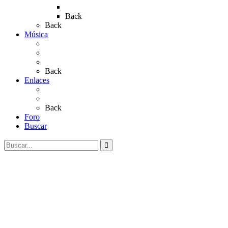
Rocío 2023
Back
Back
Música
Sevillanas
Salves a La Virgen del Rocío
Videos
Back
Enlaces
Al Rocío
Coros Rocieros
Back
Foro
Buscar