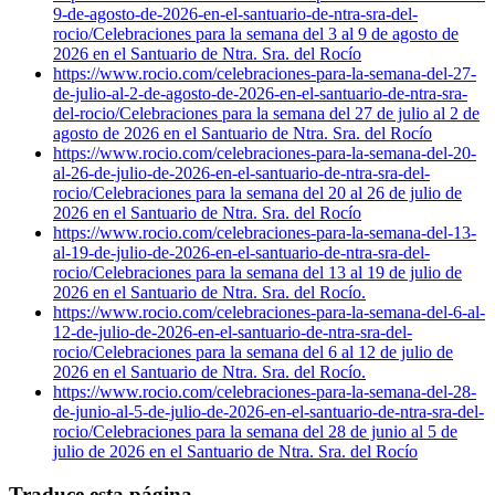
9-de-agosto-de-2026-en-el-santuario-de-ntra-sra-del-
rocio/
Celebraciones para la semana del 3 al 9 de agosto de
2026 en el Santuario de Ntra. Sra. del Rocío
https://www.rocio.com/celebraciones-para-la-semana-del-27-
de-julio-al-2-de-agosto-de-2026-en-el-santuario-de-ntra-sra-
del-rocio/
Celebraciones para la semana del 27 de julio al 2 de
agosto de 2026 en el Santuario de Ntra. Sra. del Rocío
https://www.rocio.com/celebraciones-para-la-semana-del-20-
al-26-de-julio-de-2026-en-el-santuario-de-ntra-sra-del-
rocio/
Celebraciones para la semana del 20 al 26 de julio de
2026 en el Santuario de Ntra. Sra. del Rocío
https://www.rocio.com/celebraciones-para-la-semana-del-13-
al-19-de-julio-de-2026-en-el-santuario-de-ntra-sra-del-
rocio/
Celebraciones para la semana del 13 al 19 de julio de
2026 en el Santuario de Ntra. Sra. del Rocío.
https://www.rocio.com/celebraciones-para-la-semana-del-6-al-
12-de-julio-de-2026-en-el-santuario-de-ntra-sra-del-
rocio/
Celebraciones para la semana del 6 al 12 de julio de
2026 en el Santuario de Ntra. Sra. del Rocío.
https://www.rocio.com/celebraciones-para-la-semana-del-28-
de-junio-al-5-de-julio-de-2026-en-el-santuario-de-ntra-sra-del-
rocio/
Celebraciones para la semana del 28 de junio al 5 de
julio de 2026 en el Santuario de Ntra. Sra. del Rocío
Traduce esta página