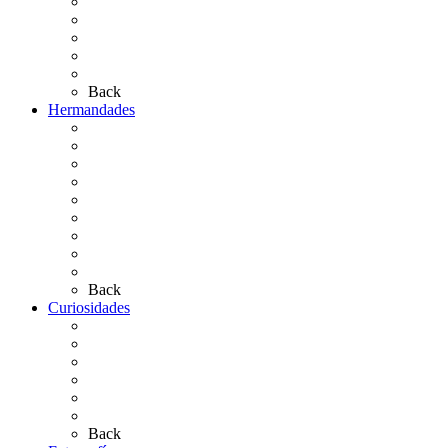
Personajes Ilustres del Rocío
Las Ermitas
El Retablo
Bibliografía
Artículos de autor
Back
Hermandades
Situación de Simpecados 2026
Carteles Rocío 2026
Hermandades y Agrupaciones
Presentación de Hermandades 2026
Los Simpecados Hdades. Filiales
Simpecados Hdades. No Filiales
Las Medallas
Las Carretas
Las Casas de Hermandad
Back
Curiosidades
Las abuelas almonteñas
El techo de la Ermita
Exvotos del Rocío
Saca de Yeguas 2025
El Rocío Chico
Más curiosidades…
Back