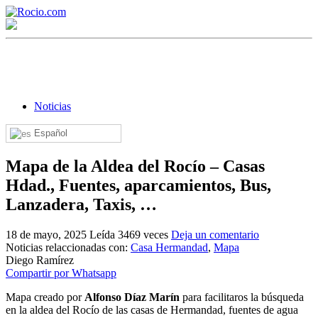
Noticias
Español
¡Bienvenido! Soy el asistente virtual de rocio.com.
Mapa de la Aldea del Rocío – Casas
¿En qué puedo ayudarte?
Hdad., Fuentes, aparcamientos, Bus,
Lanzadera, Taxis, …
Historia de la Virgen del Rocío
18 de mayo, 2025
Leída 3469 veces
Deja un comentario
Noticias relaccionadas con:
Casa Hermandad
,
Mapa
¿Cuándo es la romería del Rocío?
Diego Ramírez
Compartir por Whatsapp
¿Cuántas hermandades participan en la romería?
Mapa creado por
Alfonso Díaz Marín
para facilitaros la búsqueda
¿Cuándo se construyó la primera ermita?
en la aldea del Rocío de las casas de Hermandad, fuentes de agua