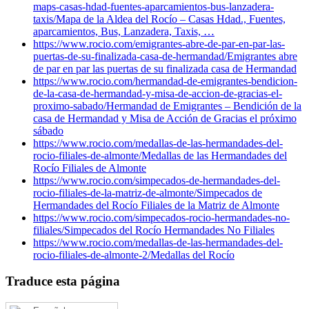
maps-casas-hdad-fuentes-aparcamientos-bus-lanzadera-
taxis/
Mapa de la Aldea del Rocío – Casas Hdad., Fuentes,
aparcamientos, Bus, Lanzadera, Taxis, …
https://www.rocio.com/emigrantes-abre-de-par-en-par-las-
puertas-de-su-finalizada-casa-de-hermandad/
Emigrantes abre
de par en par las puertas de su finalizada casa de Hermandad
https://www.rocio.com/hermandad-de-emigrantes-bendicion-
de-la-casa-de-hermandad-y-misa-de-accion-de-gracias-el-
proximo-sabado/
Hermandad de Emigrantes – Bendición de la
casa de Hermandad y Misa de Acción de Gracias el próximo
sábado
https://www.rocio.com/medallas-de-las-hermandades-del-
rocio-filiales-de-almonte/
Medallas de las Hermandades del
Rocío Filiales de Almonte
https://www.rocio.com/simpecados-de-hermandades-del-
rocio-filiales-de-la-matriz-de-almonte/
Simpecados de
Hermandades del Rocío Filiales de la Matriz de Almonte
https://www.rocio.com/simpecados-rocio-hermandades-no-
filiales/
Simpecados del Rocío Hermandades No Filiales
https://www.rocio.com/medallas-de-las-hermandades-del-
rocio-filiales-de-almonte-2/
Medallas del Rocío
Traduce esta página