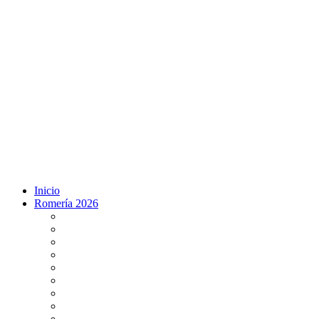
Inicio
Romería 2026
Programa Romería 2026
Salto de la reja 2026
Salida y Entrada de la Virgen 2026
Presentación Hdades EN DIRECTO
Misa de Pentecostés 2026 en DIRECTO
Situación Simpecados 2026
Paso por Coria del Río 2026
Paso Vado de Quema 2026
Paso por Villamanrique 2026