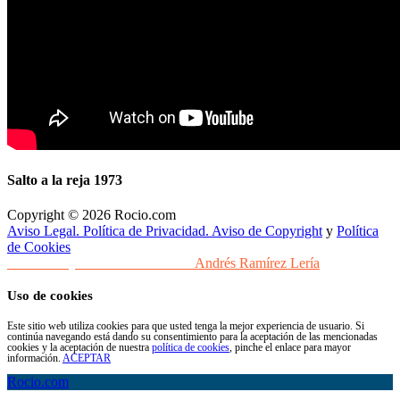
Salto a la reja 1973
Copyright © 2026 Rocio.com
Aviso Legal. Política de Privacidad. Aviso de Copyright
y
Política
de Cookies
Desarrollo y Diseño Web Sevilla
Andrés Ramírez Lería
Uso de cookies
Este sitio web utiliza cookies para que usted tenga la mejor experiencia de usuario. Si
continúa navegando está dando su consentimiento para la aceptación de las mencionadas
cookies y la aceptación de nuestra
política de cookies
, pinche el enlace para mayor
información.
ACEPTAR
Rocio.com