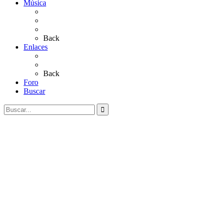
Música
Sevillanas
Salves a La Virgen del Rocío
Videos
Back
Enlaces
Al Rocío
Coros Rocieros
Back
Foro
Buscar