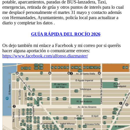
potable, aparcamientos, paradas de BUS-lanzadera, Taxi,
El traslado cada siete años
emergencias, retirada de grúa y otros puntos de interés para lo cual
me desplacé personalmente el martes 31 mayo y contacto además
¿Cuales son los actos principales que se celebran en el
con Hermandades, Ayuntamiento, policía local para actualizar a
Rocío?
diario y completar los datos .
Quiero hacer el camino,¿que tengo que hacer?
GUÍA RÁPIDA DEL ROCÍO 2026
En el Rocío, ¿dónde me alojo?
Os dejo también mi enlace a Facebook y mi correo por si queréis
hacer alguna aportación o comunicarme errores:
https://www.facebook.com/alfonso.diazmaster/