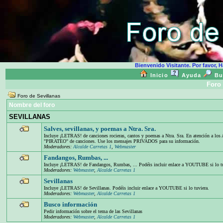
Bienvenido Visitante. Por favor, H
Inicio
Ayuda
Bu
Foro 
Foro de Sevillanas
Nombre del foro
SEVILLANAS
Salves, sevillanas, y poemas a Ntra. Sra.
Incluye ¡LETRAS! de canciones rocieras, cantos y poemas a Ntra. Sra. En atención a 
"PIRATEO" de canciones. Use los mensajes PRIVADOS para su información.
Moderadores:
Alcalde Carretas 1
,
Webmaster
Fandangos, Rumbas, ...
Incluye ¡LETRAS! de Fandangos, Rumbas, ... Podéis incluir enlace a YOUTUBE si lo tu
Moderadores:
Webmaster
,
Alcalde Carretas 1
Sevillanas
Incluye ¡LETRAS! de Sevillanas. Podéis incluir enlace a YOUTUBE si lo tuviera.
Moderadores:
Webmaster
,
Alcalde Carretas 1
Busco información
Pedir información sobre el tema de las Sevillanas
Moderadores:
Webmaster
,
Alcalde Carretas 1