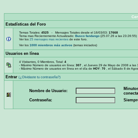
Cen
Estadísticas del Foro
Temas Totales:
4525
- Mensajes Totales desde el 16/03/03:
17668
Tema mas Recientemente Actualizado:
Busco fandango
(25.07.26 a las 23:26:55)
Ver los
25 mensajes mas recientes
de este foro.
Ver los
1000 miembros más activos
(temas iniciados)
Usuarios en línea
4 Visitantes, 0 Miembros, Total:
4
- Máximo Número de usuarios en línea:
307
, el Jueves 29 de Mayo de 2008 a las 1
- Máximo Número de usuarios en línea en el día de
HOY
:
70
, el Sábado 8 de Agos
Entrar
(¿Olvidaste tu contraseña?)
Minuto
Nombre de Usuario:
conecta
Contraseña:
Siempr