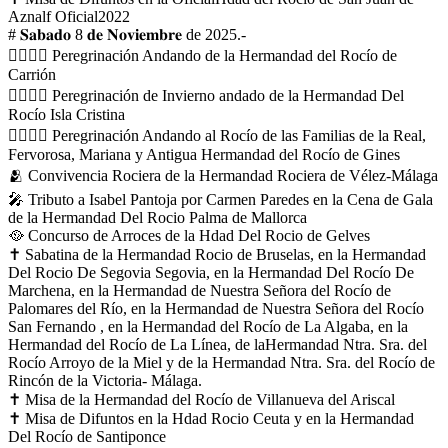
Aznalf Oficial2022
# 𝐒𝐚𝐛𝐚𝐝𝐨 8 𝐝𝐞 𝐍𝐨𝐯𝐢𝐞𝐦𝐛𝐫𝐞 de 2025.-
🚶‍♂️🚶‍♀️ Peregrinación Andando de la Hermandad del Rocío de
Carrión
🚶‍♂️🚶‍♀️ Peregrinación de Invierno andado de la Hermandad Del
Rocío Isla Cristina
🚶‍♂️🚶‍♀️ Peregrinación Andando al Rocío de las Familias de la Real,
Fervorosa, Mariana y Antigua Hermandad del Rocío de Gines
🫂 Convivencia Rociera de la Hermandad Rociera de Vélez-Málaga
🎤 Tributo a Isabel Pantoja por Carmen Paredes en la Cena de Gala
de la Hermandad Del Rocio Palma de Mallorca
🥘 Concurso de Arroces de la Hdad Del Rocio de Gelves
✝ Sabatina de la Hermandad Rocio de Bruselas, en la Hermandad
Del Rocio De Segovia Segovia, en la Hermandad Del Rocío De
Marchena, en la Hermandad de Nuestra Señora del Rocío de
Palomares del Río, en la Hermandad de Nuestra Señora del Rocío
San Fernando , en la Hermandad del Rocío de La Algaba, en la
Hermandad del Rocío de La Línea, de laHermandad Ntra. Sra. del
Rocío Arroyo de la Miel y de la Hermandad Ntra. Sra. del Rocío de
Rincón de la Victoria- Málaga.
✝ Misa de la Hermandad del Rocío de Villanueva del Ariscal
✝ Misa de Difuntos en la Hdad Rocio Ceuta y en la Hermandad
Del Rocío de Santiponce