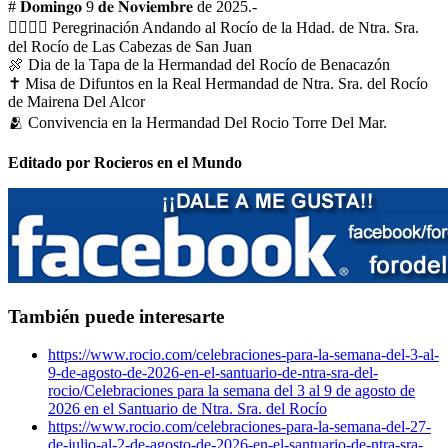
# 𝐃𝐨𝐦𝐢𝐧𝐠𝐨 9 𝐝𝐞 𝐍𝐨𝐯𝐢𝐞𝐦𝐛𝐫𝐞 de 2025.-
🚶‍♂️🚶‍♀️ Peregrinación Andando al Rocío de la Hdad. de Ntra. Sra.
del Rocío de Las Cabezas de San Juan
🍖 Dia de la Tapa de la Hermandad del Rocío de Benacazón
✝ Misa de Difuntos en la Real Hermandad de Ntra. Sra. del Rocío
de Mairena Del Alcor
🫂 Convivencia en la Hermandad Del Rocio Torre Del Mar.
Editado por Rocieros en el Mundo
También puede interesarte
https://www.rocio.com/celebraciones-para-la-semana-del-3-al-
9-de-agosto-de-2026-en-el-santuario-de-ntra-sra-del-
rocio/
Celebraciones para la semana del 3 al 9 de agosto de
2026 en el Santuario de Ntra. Sra. del Rocío
https://www.rocio.com/celebraciones-para-la-semana-del-27-
de-julio-al-2-de-agosto-de-2026-en-el-santuario-de-ntra-sra-