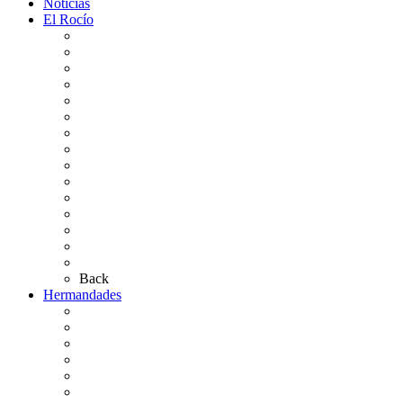
Noticias
El Rocío
Qué es el Rocío
La Leyenda
Ir al Rocío
La Virgen del Rocío
La Coronación
Cronología
El Rocío Chico
El Traslado
El Camino Europeo
¿Qué sabes del Rocío?
Personajes Ilustres del Rocío
Las Ermitas
El Retablo
Bibliografía
Artículos de autor
Back
Hermandades
Situación de Simpecados 2026
Carteles Rocío 2026
Hermandades y Agrupaciones
Presentación de Hermandades 2026
Los Simpecados Hdades. Filiales
Simpecados Hdades. No Filiales