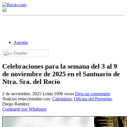
Agenda
Español
¡Bienvenido! Soy el asistente virtual de rocio.com.
Celebraciones para la semana del 3 al 9
¿En qué puedo ayudarte?
de noviembre de 2025 en el Santuario de
Ntra. Sra. del Rocío
Historia de la Virgen del Rocío
2 de noviembre, 2025
Leída 1098 veces
Deja un comentario
Noticias relaccionadas con:
Calendario
,
Oficina del Peregrino
¿Cuándo es la romería del Rocío?
Diego Ramírez
Compartir por Whatsapp
¿Cuántas hermandades participan en la romería?
¿Cuándo se construyó la primera ermita?