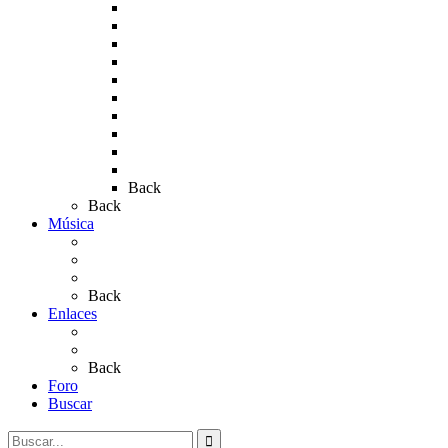
Rocío 2010
Rocío 2011
Rocío 2012
Rocío 2013
Rocío 2017
Rocio 2015
Rocío 2018
Rocío 2019
Rocío 2022
Rocío 2023
Back
Back
Música
Sevillanas
Salves a La Virgen del Rocío
Videos
Back
Enlaces
Al Rocío
Coros Rocieros
Back
Foro
Buscar