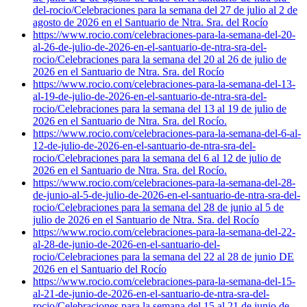
del-rocio/
Celebraciones para la semana del 27 de julio al 2 de
agosto de 2026 en el Santuario de Ntra. Sra. del Rocío
https://www.rocio.com/celebraciones-para-la-semana-del-20-
al-26-de-julio-de-2026-en-el-santuario-de-ntra-sra-del-
rocio/
Celebraciones para la semana del 20 al 26 de julio de
2026 en el Santuario de Ntra. Sra. del Rocío
https://www.rocio.com/celebraciones-para-la-semana-del-13-
al-19-de-julio-de-2026-en-el-santuario-de-ntra-sra-del-
rocio/
Celebraciones para la semana del 13 al 19 de julio de
2026 en el Santuario de Ntra. Sra. del Rocío.
https://www.rocio.com/celebraciones-para-la-semana-del-6-al-
12-de-julio-de-2026-en-el-santuario-de-ntra-sra-del-
rocio/
Celebraciones para la semana del 6 al 12 de julio de
2026 en el Santuario de Ntra. Sra. del Rocío.
https://www.rocio.com/celebraciones-para-la-semana-del-28-
de-junio-al-5-de-julio-de-2026-en-el-santuario-de-ntra-sra-del-
rocio/
Celebraciones para la semana del 28 de junio al 5 de
julio de 2026 en el Santuario de Ntra. Sra. del Rocío
https://www.rocio.com/celebraciones-para-la-semana-del-22-
al-28-de-junio-de-2026-en-el-santuario-del-
rocio/
Celebraciones para la semana del 22 al 28 de junio DE
2026 en el Santuario del Rocío
https://www.rocio.com/celebraciones-para-la-semana-del-15-
al-21-de-junio-de-2026-en-el-santuario-de-ntra-sra-del-
rocio/
Celebraciones para la semana del 15 al 21 de junio de