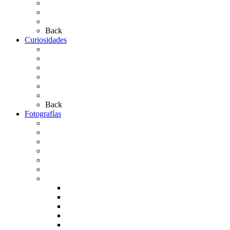
Las Medallas
Las Carretas
Las Casas de Hermandad
Back
Curiosidades
Las abuelas almonteñas
El techo de la Ermita
Exvotos del Rocío
Saca de Yeguas 2025
El Rocío Chico
Más curiosidades…
Back
Fotografías
Galería Fotográfica
Fotos antiguas
Fotos de Las Carretas
Fotos de la Virgen
La Virgen en el Simpecado
Carteles del Rocío
Fotos de la romería
Rocío 2005
Rocío 2006
Rocío 2007
Rocío 2008
Rocío 2009