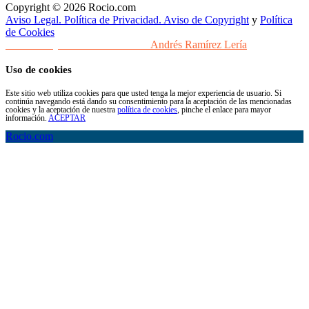
Copyright © 2026 Rocio.com
Aviso Legal. Política de Privacidad. Aviso de Copyright
y
Política
de Cookies
Desarrollo y Diseño Web Sevilla
Andrés Ramírez Lería
Uso de cookies
Este sitio web utiliza cookies para que usted tenga la mejor experiencia de usuario. Si
continúa navegando está dando su consentimiento para la aceptación de las mencionadas
cookies y la aceptación de nuestra
política de cookies
, pinche el enlace para mayor
información.
ACEPTAR
Rocio.com