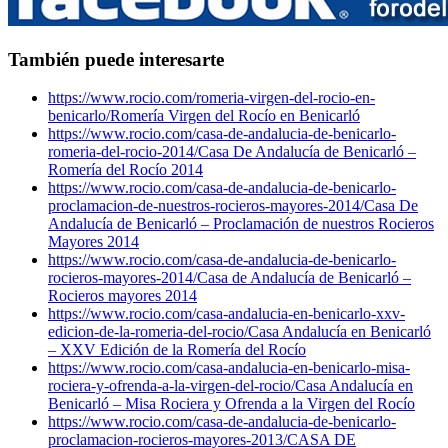
También puede interesarte
https://www.rocio.com/romeria-virgen-del-rocio-en-
benicarlo/
Romería Virgen del Rocío en Benicarló
https://www.rocio.com/casa-de-andalucia-de-benicarlo-
romeria-del-rocio-2014/
Casa De Andalucía de Benicarló –
Romería del Rocío 2014
https://www.rocio.com/casa-de-andalucia-de-benicarlo-
proclamacion-de-nuestros-rocieros-mayores-2014/
Casa De
Andalucía de Benicarló – Proclamación de nuestros Rocieros
Mayores 2014
https://www.rocio.com/casa-de-andalucia-de-benicarlo-
rocieros-mayores-2014/
Casa de Andalucía de Benicarló –
Rocieros mayores 2014
https://www.rocio.com/casa-andalucia-en-benicarlo-xxv-
edicion-de-la-romeria-del-rocio/
Casa Andalucía en Benicarló
– XXV Edición de la Romería del Rocío
https://www.rocio.com/casa-andalucia-en-benicarlo-misa-
rociera-y-ofrenda-a-la-virgen-del-rocio/
Casa Andalucía en
Benicarló – Misa Rociera y Ofrenda a la Virgen del Rocío
https://www.rocio.com/casa-de-andalucia-de-benicarlo-
proclamacion-rocieros-mayores-2013/
CASA DE