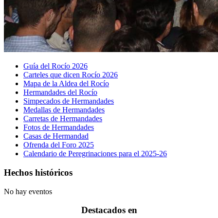
Guía del Rocío 2026
Carteles que dicen Rocío 2026
Mapa de la Aldea del Rocío
Hermandades del Rocío
Simpecados de Hermandades
Medallas de Hermandades
Carretas de Hermandades
Fotos de Hermandades
Casas de Hermandad
Ofrenda del Foro 2025
Calendario de Peregrinaciones para el 2025-26
Hechos históricos
No hay eventos
Destacados en