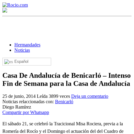
Hermandades
Noticias
Español
¡Bienvenido! Soy el asistente virtual de rocio.com.
Casa De Andalucía de Benicarló – Intenso
¿En qué puedo ayudarte?
Fin de Semana para la Casa de Andalucía
25 de junio, 2014
Leída 3899 veces
Deja un comentario
Historia de la Virgen del Rocío
Noticias relaccionadas con:
Benicarló
Diego Ramírez
¿Cuándo es la romería del Rocío?
Compartir por Whatsapp
¿Cuántas hermandades participan en la romería?
El sábado 21, se celebró la Tracicional Misa Rociera, previa a la
¿Cuándo se construyó la primera ermita?
Romería del Rocío y el Domingo el actuación del del Cuadro de