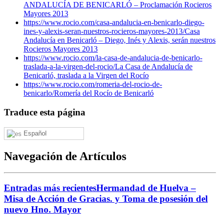
ANDALUCÍA DE BENICARLÓ – Proclamación Rocieros
Mayores 2013
https://www.rocio.com/casa-andalucia-en-benicarlo-diego-
ines-y-alexis-seran-nuestros-rocieros-mayores-2013/
Casa
Andalucía en Benicarló – Diego, Inés y Alexis, serán nuestros
Rocieros Mayores 2013
https://www.rocio.com/la-casa-de-andalucia-de-benicarlo-
traslada-a-la-virgen-del-rocio/
La Casa de Andalucía de
Benicarló, traslada a la Virgen del Rocío
https://www.rocio.com/romeria-del-rocio-de-
benicarlo/
Romería del Rocío de Benicarló
Traduce esta página
Español
Navegación de Artículos
Entradas más recientes
Hermandad de Huelva –
Misa de Acción de Gracias. y Toma de posesión del
nuevo Hno. Mayor