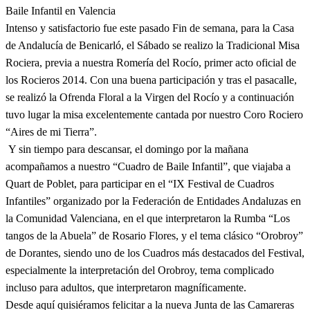
Baile Infantil en Valencia
El traslado cada siete años
Intenso y satisfactorio fue este pasado Fin de semana, para la Casa
¿Cuales son los actos principales que se celebran en el
de Andalucía de Benicarló, el Sábado se realizo la Tradicional Misa
Rocío?
Rociera, previa a nuestra Romería del Rocío, primer acto oficial de
Quiero hacer el camino,¿que tengo que hacer?
los Rocieros 2014. Con una buena participación y tras el pasacalle,
En el Rocío, ¿dónde me alojo?
se realizó la Ofrenda Floral a la Virgen del Rocío y a continuación
tuvo lugar la misa excelentemente cantada por nuestro Coro Rociero
“Aires de mi Tierra”.
Y sin tiempo para descansar, el domingo por la mañana
acompañamos a nuestro “Cuadro de Baile Infantil”, que viajaba a
Quart de Poblet, para participar en el “IX Festival de Cuadros
Infantiles” organizado por la Federación de Entidades Andaluzas en
la Comunidad Valenciana, en el que interpretaron la Rumba “Los
tangos de la Abuela” de Rosario Flores, y el tema clásico “Orobroy”
de Dorantes, siendo uno de los Cuadros más destacados del Festival,
especialmente la interpretación del Orobroy, tema complicado
incluso para adultos, que interpretaron magníficamente.
Desde aquí quisiéramos felicitar a la nueva Junta de las Camareras