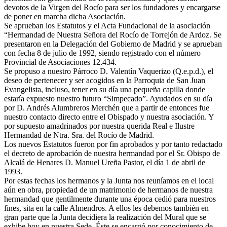
devotos de la Virgen del Rocío para ser los fundadores y encargarse
de poner en marcha dicha Asociación.
Se aprueban los Estatutos y el Acta Fundacional de la asociación
“Hermandad de Nuestra Señora del Rocío de Torrejón de Ardoz. Se
presentaron en la Delegación del Gobierno de Madrid y se aprueban
con fecha 8 de julio de 1992, siendo registrado con el número
Provincial de Asociaciones 12.434.
Se propuso a nuestro Párroco D. Valentín Vaquerizo (Q.e.p.d.), el
deseo de pertenecer y ser acogidos en la Parroquia de San Juan
Evangelista, incluso, tener en su día una pequeña capilla donde
estaría expuesto nuestro futuro “Simpecado”. Ayudados en su día
por D. Andrés Alumbreros Merchén que a partir de entonces fue
nuestro contacto directo entre el Obispado y nuestra asociación. Y
por supuesto amadrinados por nuestra querida Real e Ilustre
Hermandad de Ntra. Sra. del Rocío de Madrid.
Los nuevos Estatutos fueron por fin aprobados y por tanto redactado
el decreto de aprobación de nuestra hermandad por el Sr. Obispo de
Alcalá de Henares D. Manuel Ureña Pastor, el día 1 de abril de
1993.
Por estas fechas los hermanos y la Junta nos reuníamos en el local
aún en obra, propiedad de un matrimonio de hermanos de nuestra
hermandad que gentilmente durante una época cedió para nuestros
fines, sita en la calle Almendros. A ellos les debemos también en
gran parte que la Junta decidiera la realización del Mural que se
exhibe hoy en nuestra Sede. Éste se encargó por conocimiento de