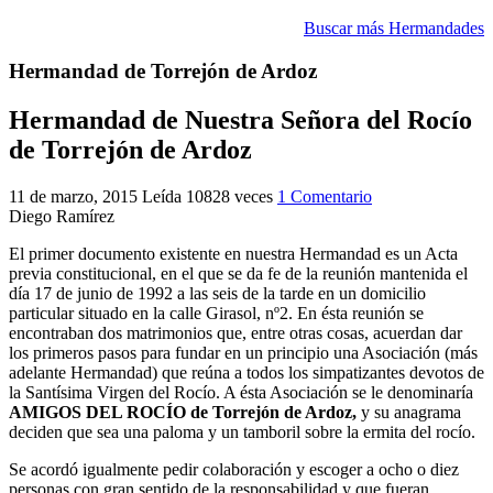
El traslado cada siete años
Buscar más Hermandades
¿Cuales son los actos principales que se celebran en el
Hermandad de Torrejón de Ardoz
Rocío?
Quiero hacer el camino,¿que tengo que hacer?
Hermandad de Nuestra Señora del Rocío
de Torrejón de Ardoz
En el Rocío, ¿dónde me alojo?
11 de marzo, 2015
Leída 10828 veces
1 Comentario
Diego Ramírez
El primer documento existente en nuestra Hermandad es un Acta
previa constitucional, en el que se da fe de la reunión mantenida el
día 17 de junio de 1992 a las seis de la tarde en un domicilio
particular situado en la calle Girasol, nº2. En ésta reunión se
encontraban dos matrimonios que, entre otras cosas, acuerdan dar
los primeros pasos para fundar en un principio una Asociación (más
adelante Hermandad) que reúna a todos los simpatizantes devotos de
la Santísima Virgen del Rocío. A ésta Asociación se le denominaría
AMIGOS DEL ROCÍO de Torrejón de Ardoz,
y su anagrama
deciden que sea una paloma y un tamboril sobre la ermita del rocío.
Se acordó igualmente pedir colaboración y escoger a ocho o diez
personas con gran sentido de la responsabilidad y que fueran