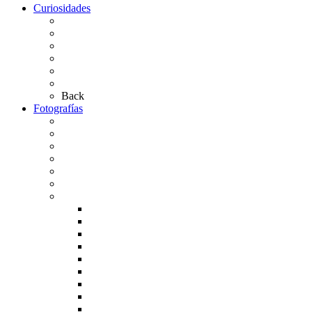
Curiosidades
Las abuelas almonteñas
El techo de la Ermita
Exvotos del Rocío
Saca de Yeguas 2025
El Rocío Chico
Más curiosidades…
Back
Fotografías
Galería Fotográfica
Fotos antiguas
Fotos de Las Carretas
Fotos de la Virgen
La Virgen en el Simpecado
Carteles del Rocío
Fotos de la romería
Rocío 2005
Rocío 2006
Rocío 2007
Rocío 2008
Rocío 2009
Rocío 2010
Rocío 2011
Rocío 2012
Rocío 2013