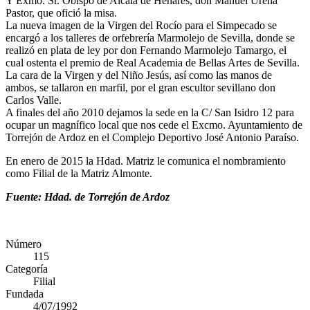
Y Exmo. Sr. Obispo de Alcalá de Henares, don Manuel Ureña
Pastor, que ofició la misa.
La nueva imagen de la Virgen del Rocío para el Simpecado se
encargó a los talleres de orfebrería Marmolejo de Sevilla, donde se
realizó en plata de ley por don Fernando Marmolejo Tamargo, el
cual ostenta el premio de Real Academia de Bellas Artes de Sevilla.
La cara de la Virgen y del Niño Jesús, así como las manos de
ambos, se tallaron en marfil, por el gran escultor sevillano don
Carlos Valle.
A finales del año 2010 dejamos la sede en la C/ San Isidro 12 para
ocupar un magnífico local que nos cede el Excmo. Ayuntamiento de
Torrejón de Ardoz en el Complejo Deportivo José Antonio Paraíso.
En enero de 2015 la Hdad. Matriz le comunica el nombramiento
como Filial de la Matriz Almonte.
Fuente: Hdad. de Torrejón de Ardoz
Número
115
Categoría
Filial
Fundada
4/07/1992