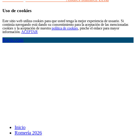
Uso de cookies
Este sitio web utiliza cookies para que usted tenga la mejor experiencia de usuario. Si
continúa navegando está dando su consentimiento para la aceptación de las mencionadas
cookies y la aceptación de nuestra
política de cookies
, pinche el enlace para mayor
información.
ACEPTAR
Rocio.com
Inicio
Romería 2026