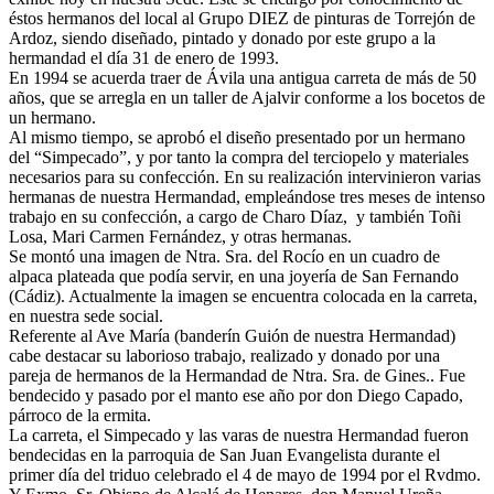
éstos hermanos del local al Grupo DIEZ de pinturas de Torrejón de
Ardoz, siendo diseñado, pintado y donado por este grupo a la
hermandad el día 31 de enero de 1993.
En 1994 se acuerda traer de Ávila una antigua carreta de más de 50
años, que se arregla en un taller de Ajalvir conforme a los bocetos de
un hermano.
Al mismo tiempo, se aprobó el diseño presentado por un hermano
del “Simpecado”, y por tanto la compra del terciopelo y materiales
necesarios para su confección. En su realización intervinieron varias
hermanas de nuestra Hermandad, empleándose tres meses de intenso
trabajo en su confección, a cargo de Charo Díaz, y también Toñi
Losa, Mari Carmen Fernández, y otras hermanas.
Se montó una imagen de Ntra. Sra. del Rocío en un cuadro de
alpaca plateada que podía servir, en una joyería de San Fernando
(Cádiz). Actualmente la imagen se encuentra colocada en la carreta,
en nuestra sede social.
Referente al Ave María (banderín Guión de nuestra Hermandad)
cabe destacar su laborioso trabajo, realizado y donado por una
pareja de hermanos de la Hermandad de Ntra. Sra. de Gines.. Fue
bendecido y pasado por el manto ese año por don Diego Capado,
párroco de la ermita.
La carreta, el Simpecado y las varas de nuestra Hermandad fueron
bendecidas en la parroquia de San Juan Evangelista durante el
primer día del triduo celebrado el 4 de mayo de 1994 por el Rvdmo.