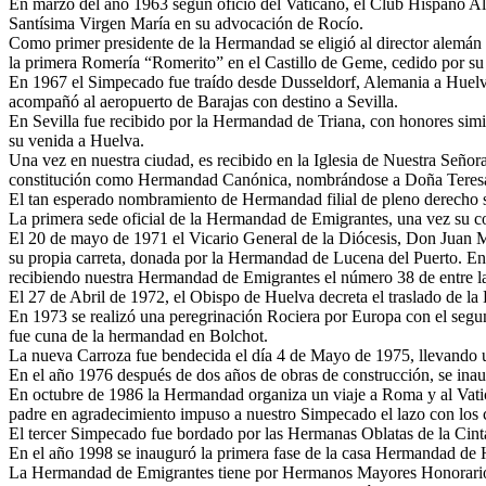
En marzo del año 1963 según oficio del Vaticano, el Club Hispano Al
Santísima Virgen María en su advocación de Rocío.
Como primer presidente de la Hermandad se eligió al director alem
la primera Romería “Romerito” en el Castillo de Geme, cedido por s
En 1967 el Simpecado fue traído desde Dusseldorf, Alemania a Huelv
acompañó al aeropuerto de Barajas con destino a Sevilla.
En Sevilla fue recibido por la Hermandad de Triana, con honores simil
su venida a Huelva.
Una vez en nuestra ciudad, es recibido en la Iglesia de Nuestra Señora
constitución como Hermandad Canónica, nombrándose a Doña Teresa 
El tan esperado nombramiento de Hermandad filial de pleno derecho s
La primera sede oficial de la Hermandad de Emigrantes, una vez su con
El 20 de mayo de 1971 el Vicario General de la Diócesis, Don Juan M
su propia carreta, donada por la Hermandad de Lucena del Puerto. E
recibiendo nuestra Hermandad de Emigrantes el número 38 de entre las
El 27 de Abril de 1972, el Obispo de Huelva decreta el traslado de l
En 1973 se realizó una peregrinación Rociera por Europa con el segun
fue cuna de la hermandad en Bolchot.
La nueva Carroza fue bendecida el día 4 de Mayo de 1975, llevando u
En el año 1976 después de dos años de obras de construcción, se in
En octubre de 1986 la Hermandad organiza un viaje a Roma y al Vatica
padre en agradecimiento impuso a nuestro Simpecado el lazo con los 
El tercer Simpecado fue bordado por las Hermanas Oblatas de la Cint
En el año 1998 se inauguró la primera fase de la casa Hermandad de H
La Hermandad de Emigrantes tiene por Hermanos Mayores Honorarios