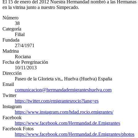
El 15 de enero del 2012 Nuestra Hermandad nombró a las Hermanas d
en la vitrina junto a nuestro Simpecado.
Número
38
Categoría
Filial
Fundada
27/4/1971
Madrina
Rociana
Fecha de Peregrinación
10/11/2013
Dirección
Paseo de la Glorieta s/n,
,
Huelva
(
Huelva
)
España
Email
comunicacion@hermandademigranteshuelva.com
Twitter
https://twitter.com/emigrantesrocio?lang=es
Instagram
https://www.instagram.com/hdad.rocio.emigrantes/
Facebook
https://www.facebook.com/Hermandad.de.Emigrantes
Facebook Fotos
https://www.facebook.com/Hermandad.de.Emigrantes/photos