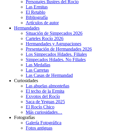
Personajes Ilustres del Rocío
Las Ermitas
El Retablo
Bibliografía
Artículos de autor
Hermandades
Situación de Simpecados 2026
Carteles Rocío 2026
Hermandades y Agrupaciones
Presentación de Hermandades 2026
Los Simpecados Hdades. Filiales
Simpecados Hdades. No Filiales
Las Medallas
Las Carretas
Las Casas de Hermandad
Curiosidades
Las abuelas almonteñas
El techo de la Ermita
Exvotos del Rocío
Saca de Yeguas 2025
El Rocío Chico
Más curiosidades…
Fotografías
Galería Fotográfica
Fotos antiguas