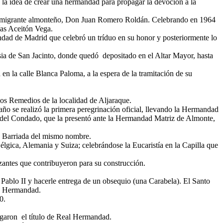
la idea de crear una hermandad para propagar la devoción a la
l emigrante almonteño, Don Juan Romero Roldán. Celebrando en 1964
as Aceitón Vega.
dad de Madrid que celebró un tríduo en su honor y posteriormente lo
esia de San Jacinto, donde quedó depositado en el Altar Mayor, hasta
 en la calle Blanca Paloma, a la espera de la tramitación de su
los Remedios de la localidad de Aljaraque.
o se realizó la primera peregrinación oficial, llevando la Hermandad
 del Condado, que la presentó ante la Hermandad Matriz de Almonte,
la Barriada del mismo nombre.
lgica, Alemania y Suiza; celebrándose la Eucaristía en la Capilla que
zantes que contribuyeron para su construcción.
 Pablo II y hacerle entrega de un obsequio (una Carabela). El Santo
ra Hermandad.
0.
garon el título de Real Hermandad.