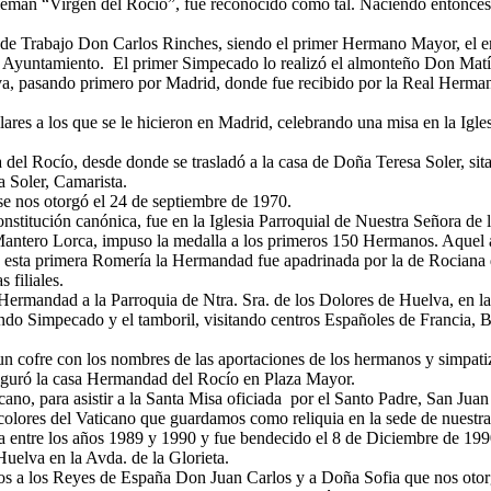
emán “Virgen del Rocío”, fue reconocido como tal. Naciendo entonces 
án de Trabajo Don Carlos Rinches, siendo el primer Hermano Mayor, e
u Ayuntamiento. El primer Simpecado lo realizó el almonteño Don Matí
a, pasando primero por Madrid, donde fue recibido por la Real Herman
ares a los que se le hicieron en Madrid, celebrando una misa en la Igl
 del Rocío, desde donde se trasladó a la casa de Doña Teresa Soler, sita
Soler, Camarista.
e nos otorgó el 24 de septiembre de 1970.
stitución canónica, fue en la Iglesia Parroquial de Nuestra Señora de 
antero Lorca, impuso la medalla a los primeros 150 Hermanos. Aquel añ
n esta primera Romería la Hermandad fue apadrinada por la de Rociana
 filiales.
a Hermandad a la Parroquia de Ntra. Sra. de los Dolores de Huelva, en 
do Simpecado y el tamboril, visitando centros Españoles de Francia, Bé
n cofre con los nombres de las aportaciones de los hermanos y simpati
auguró la casa Hermandad del Rocío en Plaza Mayor.
no, para asistir a la Santa Misa oficiada por el Santo Padre, San Juan
colores del Vaticano que guardamos como reliquia en la sede de nuest
a entre los años 1989 y 1990 y fue bendecido el 8 de Diciembre de 199
uelva en la Avda. de la Glorieta.
 a los Reyes de España Don Juan Carlos y a Doña Sofia que nos otor