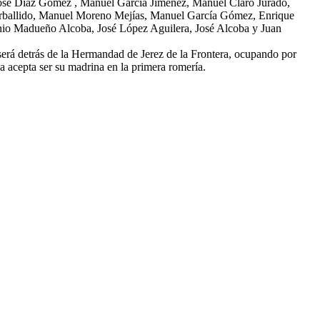
osé Díaz Gómez , Manuel García Jiménez, Manuel Claro Jurado,
rballido, Manuel Moreno Mejías, Manuel García Gómez, Enrique
nio Madueño Alcoba, José López Aguilera, José Alcoba y Juan
será detrás de la Hermandad de Jerez de la Frontera, ocupando por
 acepta ser su madrina en la primera romería.