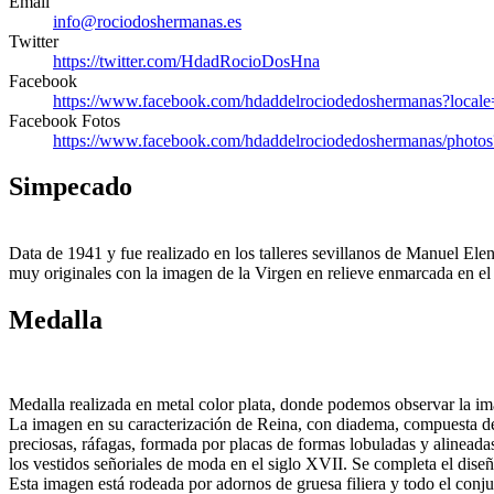
Email
info@rociodoshermanas.es
Twitter
https://twitter.com/HdadRocioDosHna
Facebook
https://www.facebook.com/hdaddelrociodedoshermanas?local
Facebook Fotos
https://www.facebook.com/hdaddelrociodedoshermanas/photo
Simpecado
Data de 1941 y fue realizado en los talleres sevillanos de Manuel El
muy originales con la imagen de la Virgen en relieve enmarcada en el ó
Medalla
Medalla realizada en metal color plata, donde podemos observar la im
La imagen en su caracterización de Reina, con diadema, compuesta de mú
preciosas, ráfagas, formada por placas de formas lobuladas y alineadas
los vestidos señoriales de moda en el siglo XVII. Se completa el diseñ
Esta imagen está rodeada por adornos de gruesa filiera y todo el conj