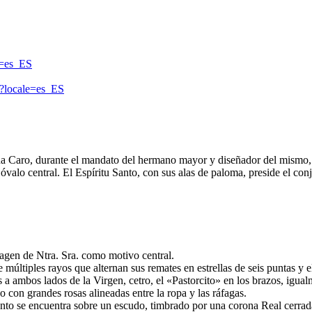
e=es_ES
s?locale=es_ES
ena Caro, durante el mandato del hermano mayor y diseñador del mismo,
valo central. El Espíritu Santo, con sus alas de paloma, preside el con
agen de Ntra. Sra. como motivo central.
ltiples rayos que alternan sus remates en estrellas de seis puntas y el 
 a ambos lados de la Virgen, cetro, el «Pastorcito» en los brazos, igua
o con grandes rosas alineadas entre la ropa y las ráfagas.
unto se encuentra sobre un escudo, timbrado por una corona Real cerrad