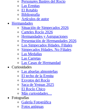
Personajes Ilustres del Rocío
Las Ermitas
El Retablo
Bibliografía
Artículos de autor
Hermandades
Situación de Simpecados 2026
Carteles Rocío 2026
Hermandades y Agrupaciones
Presentación de Hermandades 2026
Los Simpecados Hdades. Filiales
Simpecados Hdades. No Filiales
Las Medallas
Las Carretas
Las Casas de Hermandad
Curiosidades
Las abuelas almonteñas
El techo de la Ermita
Exvotos del Rocío
Saca de Yeguas 2025
El Rocío Chico
Más curiosidades…
Fotografías
Galería Fotográfica
Fotos antiguas