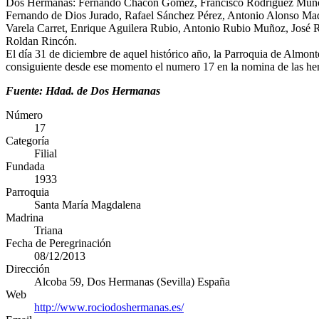
Dos Hermanas: Fernando Chacon Gómez, Francisco Rodríguez Muñoz, 
Fernando de Dios Jurado, Rafael Sánchez Pérez, Antonio Alonso M
Varela Carret, Enrique Aguilera Rubio, Antonio Rubio Muñoz, José 
Roldan Rincón.
El día 31 de diciembre de aquel histórico año, la Parroquia de Almon
consiguiente desde ese momento el numero 17 en la nomina de las her
Fuente: Hdad. de Dos Hermanas
Número
17
Categoría
Filial
Fundada
1933
Parroquia
Santa María Magdalena
Madrina
Triana
Fecha de Peregrinación
08/12/2013
Dirección
Alcoba 59
,
Dos Hermanas
(
Sevilla
)
España
Web
http://www.rociodoshermanas.es/