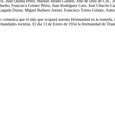
Juan Quinta Pérez, Manuel Jurado Guillen, José de Dios de Cos., J
adueño, Francisco Gómez Pérez, Juan Rodríguez Caro, José Chacón Ca
Raigada Duran, Miguel Barbero Atenet, Francisco Torres Gómez, Anto
te comunica que el sitio que ocupará nuestra Hermandad en la romería, 
mandades rocieras. El día 13 de Enero de 1934 la Hermandad de Triana