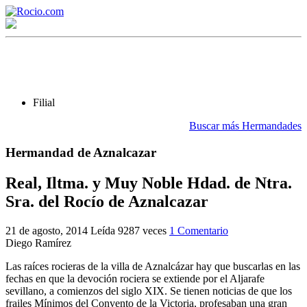
Filial
Buscar más Hermandades
Hermandad de Aznalcazar
¡Bienvenido! Soy el asistente virtual de rocio.com.
¿En qué puedo ayudarte?
Real, Iltma. y Muy Noble Hdad. de Ntra.
Sra. del Rocío de Aznalcazar
Historia de la Virgen del Rocío
21 de agosto, 2014
Leída 9287 veces
1 Comentario
Diego Ramírez
¿Cuándo es la romería del Rocío?
Las raíces rocieras de la villa de Aznalcázar hay que buscarlas en las
¿Cuántas hermandades participan en la romería?
fechas en que la devoción rociera se extiende por el Aljarafe
sevillano, a comienzos del siglo XIX. Se tienen noticias de que los
¿Cuándo se construyó la primera ermita?
frailes Mínimos del Convento de la Victoria, profesaban una gran