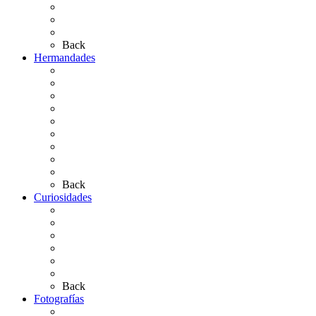
El Retablo
Bibliografía
Artículos de autor
Back
Hermandades
Situación de Simpecados 2026
Carteles Rocío 2026
Hermandades y Agrupaciones
Presentación de Hermandades 2026
Los Simpecados Hdades. Filiales
Simpecados Hdades. No Filiales
Las Medallas
Las Carretas
Las Casas de Hermandad
Back
Curiosidades
Las abuelas almonteñas
El techo de la Ermita
Exvotos del Rocío
Saca de Yeguas 2025
El Rocío Chico
Más curiosidades…
Back
Fotografías
Galería Fotográfica