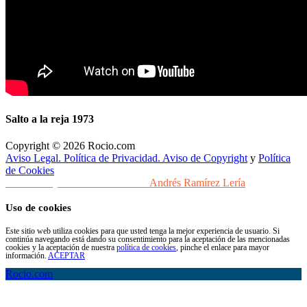
Salto a la reja 1973
Copyright © 2026 Rocio.com
Aviso Legal. Política de Privacidad. Aviso de Copyright
y
Política
de Cookies
Desarrollo y Diseño Web Sevilla
Andrés Ramírez Lería
Uso de cookies
Este sitio web utiliza cookies para que usted tenga la mejor experiencia de usuario. Si
continúa navegando está dando su consentimiento para la aceptación de las mencionadas
cookies y la aceptación de nuestra
política de cookies
, pinche el enlace para mayor
información.
ACEPTAR
Rocio.com