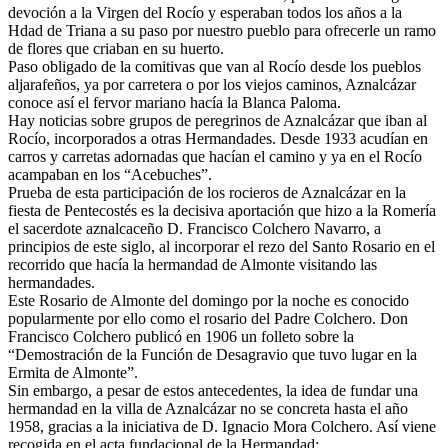
devoción a la Virgen del Rocío y esperaban todos los años a la
El traslado cada siete años
Hdad de Triana a su paso por nuestro pueblo para ofrecerle un ramo
de flores que criaban en su huerto.
¿Cuales son los actos principales que se celebran en el
Paso obligado de la comitivas que van al Rocío desde los pueblos
Rocío?
aljarafeños, ya por carretera o por los viejos caminos, Aznalcázar
conoce así el fervor mariano hacía la Blanca Paloma.
Quiero hacer el camino,¿que tengo que hacer?
Hay noticias sobre grupos de peregrinos de Aznalcázar que iban al
Rocío, incorporados a otras Hermandades. Desde 1933 acudían en
En el Rocío, ¿dónde me alojo?
carros y carretas adornadas que hacían el camino y ya en el Rocío
acampaban en los “Acebuches”.
Prueba de esta participación de los rocieros de Aznalcázar en la
fiesta de Pentecostés es la decisiva aportación que hizo a la Romería
el sacerdote aznalcaceño D. Francisco Colchero Navarro, a
principios de este siglo, al incorporar el rezo del Santo Rosario en el
recorrido que hacía la hermandad de Almonte visitando las
hermandades.
Este Rosario de Almonte del domingo por la noche es conocido
popularmente por ello como el rosario del Padre Colchero. Don
Francisco Colchero publicó en 1906 un folleto sobre la
“Demostración de la Función de Desagravio que tuvo lugar en la
Ermita de Almonte”.
Sin embargo, a pesar de estos antecedentes, la idea de fundar una
hermandad en la villa de Aznalcázar no se concreta hasta el año
1958, gracias a la iniciativa de D. Ignacio Mora Colchero. Así viene
recogida en el acta fundacional de la Hermandad: