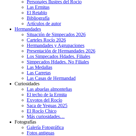
Personajes Ilustres del Rocío
Las Ermitas
El Retablo
Bibliografía
Artículos de autor
Hermandades
Situación de Simpecados 2026
Carteles Rocío 2026
Hermandades y Agrupaciones
Presentación de Hermandades 2026
Los Simpecados Hdades. Filiales
Simpecados Hdades. No Filiales
Las Medallas
Las Carretas
Las Casas de Hermandad
Curiosidades
Las abuelas almonteñas
El techo de la Ermita
Exvotos del Rocío
Saca de Yeguas 2025
El Rocío Chico
Más curiosidades…
Fotografías
Galería Fotográfica
Fotos antiguas