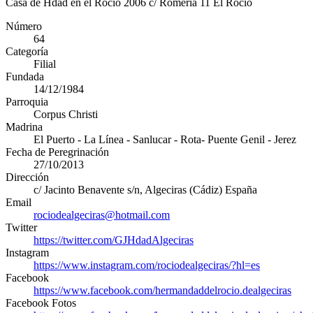
Casa de Hdad en el Rocio 2006 c/ Romeria 11 El Rocio
Número
64
Categoría
Filial
Fundada
14/12/1984
Parroquia
Corpus Christi
Madrina
El Puerto - La Línea - Sanlucar - Rota- Puente Genil - Jerez
Fecha de Peregrinación
27/10/2013
Dirección
c/ Jacinto Benavente s/n
,
Algeciras
(
Cádiz
)
España
Email
rociodealgeciras@hotmail.com
Twitter
https://twitter.com/GJHdadAlgeciras
Instagram
https://www.instagram.com/rociodealgeciras/?hl=es
Facebook
https://www.facebook.com/hermandaddelrocio.dealgeciras
Facebook Fotos